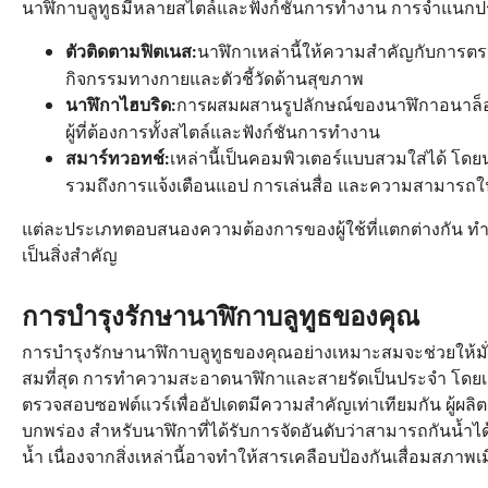
นาฬิกาบลูทูธมีหลายสไตล์และฟังก์ชันการทำงาน การจำแนกปร
นาฬิกาเหล่านี้ให้ความสำคัญกับการตร
ตัวติดตามฟิตเนส:
กิจกรรมทางกายและตัวชี้วัดด้านสุขภาพ
การผสมผสานรูปลักษณ์ของนาฬิกาอนาล็อกแบบ
นาฬิกาไฮบริด:
ผู้ที่ต้องการทั้งสไตล์และฟังก์ชันการทำงาน
เหล่านี้เป็นคอมพิวเตอร์แบบสวมใส่ได้ โด
สมาร์ทวอทช์:
รวมถึงการแจ้งเตือนแอป การเล่นสื่อ และความสามารถใน
แต่ละประเภทตอบสนองความต้องการของผู้ใช้ที่แตกต่างกัน ทำใ
เป็นสิ่งสำคัญ
การบำรุงรักษานาฬิกาบลูทูธของคุณ
การบำรุงรักษานาฬิกาบลูทูธของคุณอย่างเหมาะสมจะช่วยให้มั
สมที่สุด การทำความสะอาดนาฬิกาและสายรัดเป็นประจำ โดยเฉพาะ
ตรวจสอบซอฟต์แวร์เพื่ออัปเดตมีความสำคัญเท่าเทียมกัน ผู้ผลิ
บกพร่อง สำหรับนาฬิกาที่ได้รับการจัดอันดับว่าสามารถกันน้ำไ
น้ำ เนื่องจากสิ่งเหล่านี้อาจทำให้สารเคลือบป้องกันเสื่อมสภาพเ