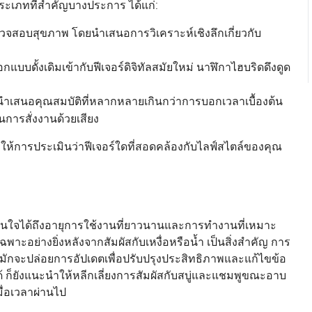
ะเภทที่สำคัญบางประการ ได้แก่:
วจสอบสุขภาพ โดยนำเสนอการวิเคราะห์เชิงลึกเกี่ยวกับ
ดั้งเดิมเข้ากับฟีเจอร์ดิจิทัลสมัยใหม่ นาฬิกาไฮบริดดึงดูด
ยนำเสนอคุณสมบัติที่หลากหลายเกินกว่าการบอกเวลาเบื้องต้น
การสั่งงานด้วยเสียง
ห้การประเมินว่าฟีเจอร์ใดที่สอดคล้องกับไลฟ์สไตล์ของคุณ
่นใจได้ถึงอายุการใช้งานที่ยาวนานและการทำงานที่เหมาะ
อย่างยิ่งหลังจากสัมผัสกับเหงื่อหรือน้ำ เป็นสิ่งสำคัญ การ
ตมักจะปล่อยการอัปเดตเพื่อปรับปรุงประสิทธิภาพและแก้ไขข้อ
ด้ ก็ยังแนะนำให้หลีกเลี่ยงการสัมผัสกับสบู่และแชมพูขณะอาบ
มื่อเวลาผ่านไป