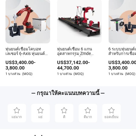
หุ่นยนต์เชื่อมโคบอท
หุ่นยนต์เชื่อม 6 แกน
6 ระบบหุ่นยน
เลเซอร์ 6-Axis หุ่นยนต์
อุตสาหกรรม Zmde
สำหรับการเชื่
แขนกลที่มีราคายอด
สำหรับเหล็กโครงสร้าง
สำหรับการบัดกร
US$
3,400.00
-
US$
37,142.00
-
US$
3,400.0
เยี่ยม
และ การสร้างโลหะ
3,800.00
44,700.00
3,800.00
1 บางส่วน
(MOQ)
1 บางส่วน
(MOQ)
1 บางส่วน
(MOQ)
— กรุณาให้คะแนนบทความนี้ —
แย่มาก
แย่
ดี
ดีมาก
ยอดเยี่ยม