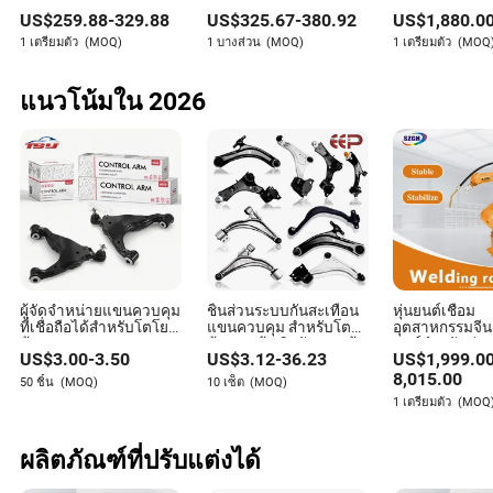
Kyleigh Reid
คู่ แปรงทำความสะอาด
สูงแบบไร้สาย แปรง
การทำความสะ
US$
259.88
-
329.88
US$
325.67
-
380.92
US$
1,880.0
โซลาร์จากผู้ผลิตต้นฉบับ
ทำความสะอาดแผงโซ
ประจำวันของส
ผู้เขียน
ลาร์เซลล์ อุปกรณ์
ลาร์ เครื่องจักร
1 เตรียมตัว
(MOQ)
1 บางส่วน
(MOQ)
1 เตรียมตัว
(MOQ
ทำความสะอาดพร้อมเสา
โทรทรรศน์
ไคลีห์ เรด เป็นนักเขียนที่มีประสบการณ์มากมายใน
แนวโน้มใน 2026
อุตสาหกรรมการผลิตและเครื่องจักรกล ความเชี่ยวชาญ
ของเธออยู่ที่การจัดหาชิ้นส่วนอะไหล่และให้บริการ
สนับสนุนการบำรุงรักษาอุปกรณ์การผลิต
ผู้จัดจำหน่ายแขนควบคุม
ชิ้นส่วนระบบกันสะเทือน
หุ่นยนต์เชื่อม
ที่เชื่อถือได้สำหรับโตโย
แขนควบคุม สำหรับโตโย
อุตสาหกรรมจีน 
ต้า 4806904040
ต้า ฮอนด้า นิสสัน มาสด้า
ยนต์สำหรับหุ่นย
US$
3.00
-
3.50
US$
3.12
-
36.23
US$
1,999.0
อุปกรณ์เสริมรถยนต์
ฮุนได มิตซูบิชิ เคีย ซูบารุ
TIG / TIG / หุ่
8,015.00
50 ชิ้น
(MOQ)
10 เซ็ต
(MOQ)
1 เตรียมตัว
(MOQ
ผลิตภัณฑ์ที่ปรับแต่งได้