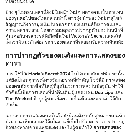
ที่โชว์ปีนี้จับได้
ข้าง ๆ ไอคอนเหล่านี้ยังมีใบหน้าใหม่ ๆ หลายคน เป็นตัวแทน
ของรุ่นต่อไปของโมเดล เหล่านี้
นำพลังใหม่มาสู่โชว์
ดาวรุ่ง
สัญญาณถึงการมุ่งเน้นในอนาคตของแบรนด์ที่เยาวชนและ
ความหลากหลาย โดยการสมดุลการปรากฏตัวของใบหน้าที่
คุ้นเคยกับพรสวรรค์ที่เกิดขึ้นใหม่ Victoria’s Secret แสดงให้
เห็นว่ามันมุ่งมั่นต่อมรดกของตนเท่าที่จะยอมรับความทันสมัย
การปรากฏตัวของคนดังและการแสดงของ
ดารา
การ
ไม่ได้เกี่ยวกับแฟชั่นเท่านั้น
โชว์ Victoria’s Secret 2024
แต่ยังเป็นเหตุการณ์ทางวัฒนธรรมที่สำคัญ โชว์นี้มี
การแสดง
จากชื่อที่ใหญ่ที่สุดในวงการเพลงในปัจจุบัน ทำให้
ของคนดัง
ค่ำคืนนี้เป็นการแสดงที่น่าตื่นเต้น ผู้แสดงเช่น
และ
Dua Lipa
ดึงดูดผู้ชม เพิ่มความตื่นเต้นและดราม่าให้กับ
The Weeknd
ค่ำคืน
นอกจากการแสดงดนตรีแล้ว ยังมีคนดังระดับสูงหลายคนเข้า
ร่วมงาน เพิ่มสถานะให้เป็นงานที่เต็มไปด้วยดารา การปรากฏ
ตัวของพวกเขาบนพรมแดงและในผู้ชมทำให้
การแสดงของ