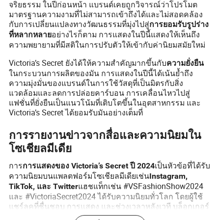
จริยธรรม ในปีก่อนหน้า แบรนด์เคยถูกวิจารณ์ว่าโปรโมต
มาตรฐานความงามที่ไม่สามารถเข้าถึงได้และไม่สอดคล้อง
กับการเปลี่ยนแปลงทางวัฒนธรรมที่มุ่งไปสู่
การยอมรับรูปร่าง
อย่างไรก็ตาม การแสดงในปีนี้แสดงให้เห็นถึง
ที่หลากหลาย
ความพยายามที่มีสติในการปรับตัวให้เข้ากับค่านิยมสมัยใหม่
Victoria’s Secret ยังได้ให้ความสำคัญมากขึ้นกับ
ความยั่งยืน
ในกระบวนการผลิตของมัน การแสดงในปีนี้ได้เน้นย้ำถึง
ความมุ่งมั่นของแบรนด์ในการใช้วัสดุที่เป็นมิตรกับสิ่ง
แวดล้อมและลดการปล่อยคาร์บอน การเคลื่อนไหวไปสู่
แฟชั่นที่ยั่งยืนเป็นแนวโน้มที่เติบโตขึ้นในอุตสาหกรรม และ
Victoria’s Secret ได้ยอมรับมันอย่างเต็มที่
การรายงานข่าวจากสื่อและความนิยมใน
โซเชียลมีเดีย
การ
เป็นหัวข้อที่ได้รับ
การแสดงของ Victoria’s Secret ปี 2024
ความนิยมบนแพลตฟอร์มโซเชียลมีเดียเช่น
Instagram,
แฮชแท็กเช่น #VSFashionShow2024
TikTok, และ Twitter
และ #VictoriaSecret2024 ได้รับความนิยมทั่วโลก โดยผู้ใช้
แชร์ลุคที่ชื่นชอบ การแสดง และช่วงเวลาหลังเวที บล็อกเกอร์
แฟชั่นและผู้มีอิทธิพลได้ให้คำบรรยายสด เพิ่มการปรากฏตัว