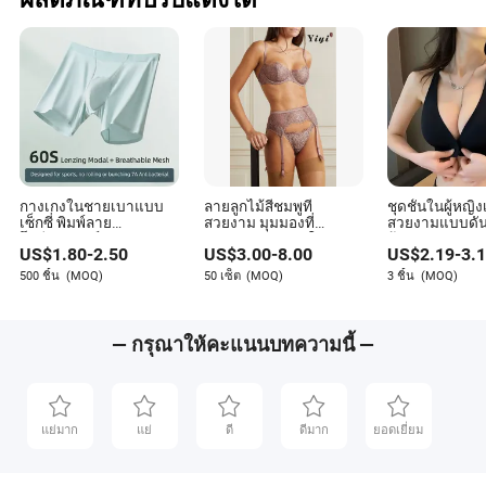
บทสรุป
การแสดงของ Victoria’s Secret ปี 2024 เป็นการเปิดบทใหม่
ในประวัติศาสตร์ของแบรนด์ ด้วยการยอมรับความหลาก
หลาย ความยั่งยืน และแนวโน้มสมัยใหม่ การแสดงนี้ได้สร้าง
ความประทับใจให้กับผู้ชมในปัจจุบันในแบบที่ไม่เคยมีมาก่อน
ด้วยการแสดงแฟชั่นที่กล้าหาญ การแสดงที่เต็มไปด้วยดารา
และความมุ่งมั่นที่จะพัฒนาไปตามยุคสมัย Victoria’s Secret
ได้ยืนยันความเป็นผู้นำในโลกของแฟชั่นอีกครั้ง
กางเกงในชายเบาแบบ
ลายลูกไม้สีชมพูที่
ชุดชั้นในผู้หญิงเ
เซ็กซี่ พิมพ์ลาย
สวยงาม มุมมองที่
สวยงามแบบดั
ในขณะที่อุตสาหกรรมแฟชั่นยังคงเปลี่ยนแปลงไป ความ
โพลีเอสเตอร์ ลายเท่ บัมบู
สวยงามของสาวในชุด
ป้องกันการหย่
สำเร็จของการแสดงในปี 2024 เป็นหลักฐานว่า Victoria’s
US$
1.80
-
2.50
US$
3.00
-
8.00
US$
2.19
-
3.
ชั้นในเซ็กซี่
Secret ไม่ใช่เพียงแค่สิ่งที่ล้าสมัย แต่เป็นแบรนด์ที่พร้อมจะ
500 ชิ้น
(MOQ)
50 เซ็ต
(MOQ)
3 ชิ้น
(MOQ)
นำพาไปสู่อนาคต
— กรุณาให้คะแนนบทความนี้ —
แย่มาก
แย่
ดี
ดีมาก
ยอดเยี่ยม