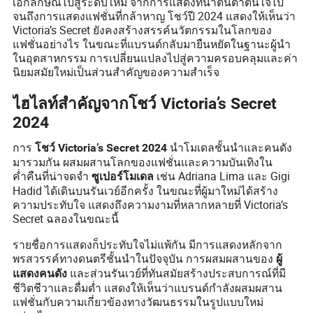
เอกลักษณ์ไปสู่ระดับใหม่ จากการแสดงที่น่าตื่นตาตื่นใจไป
จนถึงการแสดงแฟชั่นที่กล้าหาญ โชว์ปี 2024 แสดงให้เห็นว่า
Victoria’s Secret ยังคงสร้างสรรค์นวัตกรรมในโลกของ
แฟชั่นอย่างไร ในขณะที่แบรนด์กลับมายืนหยัดในฐานะผู้นำ
ในอุตสาหกรรม การเปลี่ยนแปลงไปสู่ความครอบคลุมและค่า
นิยมสมัยใหม่เป็นส่วนสำคัญของความสำเร็จ
ไฮไลท์สำคัญจากโชว์ Victoria’s Secret
2024
การ
นำโมเดลชั้นนำและคนดัง
โชว์ Victoria’s Secret 2024
มารวมกัน ผสมผสานโลกของแฟชั่นและความบันเทิงใน
ค่ำคืนที่น่าจดจำ
เช่น Adriana Lima และ Gigi
ซูเปอร์โมเดล
Hadid ได้เดินบนรันเวย์อีกครั้ง ในขณะที่ผู้มาใหม่ได้สร้าง
ความประทับใจ แสดงถึงความงามที่หลากหลายที่ Victoria’s
Secret ฉลองในขณะนี้
รายชื่อการแสดงก็ประทับใจไม่แพ้กัน มีการแสดงหลักจาก
พรสวรรค์ทางดนตรีชั้นนำในปัจจุบัน การผสมผสานของ
ผู้
และส่วนรันเวย์ที่ทันสมัยสร้างประสบการณ์ที่มี
แสดงคนดัง
ชีวิตชีวาและดื่มด่ำ แสดงให้เห็นว่าแบรนด์กำลังผสมผสาน
แฟชั่นกับความเกี่ยวข้องทางวัฒนธรรมในรูปแบบใหม่