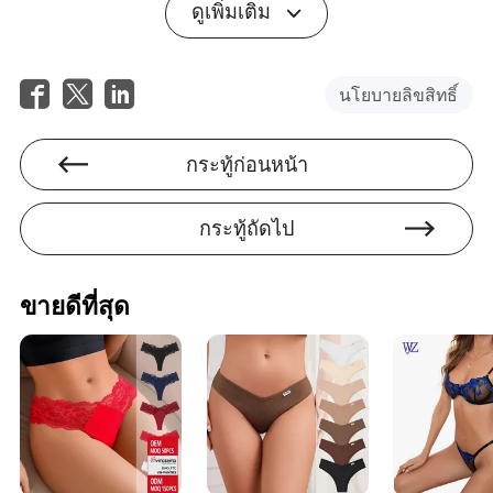
ดูเพิ่มเติม
ทางดิจิทัลของงาน
การแสดงยังได้รับการรายงานข่าวจากสื่อดั้งเดิมอย่างมาก
นิตยสารแฟชั่นเช่น Vogue และ Harper’s Bazaar ได้เสนอราย
นโยบายลิขสิทธิ์
ละเอียดของคอลเลกชันบนรันเวย์ และสื่อบันเทิงได้เน้นการ
ปรากฏตัวของคนดังและการแสดง การผสมผสานระหว่าง
ความนิยมในโซเชียลมีเดียและการรายงานข่าวจากสื่อดั้งเดิม
กระทู้ก่อนหน้า
นี้ทำให้การแสดงเข้าถึงผู้คนหลายล้านคนทั่วโลก ยืนยัน
ตำแหน่งของมันในฐานะหนึ่งในเหตุการณ์ที่มีการพูดถึงมาก
ที่สุดในปีนี้
กระทู้ถัดไป
คำวิจารณ์และความขัดแย้ง
ไม่มีเหตุการณ์สำคัญใดที่ปราศจากความขัดแย้ง และ
การ
ขายดีที่สุด
ก็ไม่ใช่ข้อยกเว้น ในขณะ
แสดงของ Victoria’s Secret ปี 2024
ที่การเปลี่ยนแปลงไปสู่การรวมกลุ่มได้รับการยกย่องอย่างมาก
นักวิจารณ์บางคนตั้งคำถามว่ามันเป็นการเปลี่ยนแปลงที่แท้
จริงหรือเพียงแค่การตลาดเท่านั้น คนอื่น ๆ ชี้ให้เห็นว่า แม้จะมี
การปรับปรุง แบรนด์ยังคงมีหนทางอีกยาวไกลในแง่ของการ
เป็นตัวแทน
โซเชียลมีเดียโดยเฉพาะเป็นแพลตฟอร์มที่ทั้งคำชมและคำ