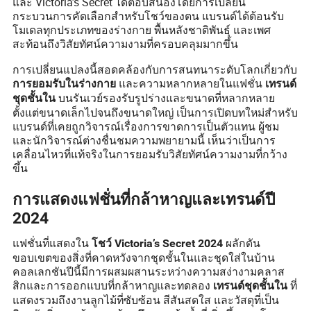
และ Victoria’s Secret ได้ตอบสนองโดยการเปลี่ยน
กระบวนการคัดเลือกสำหรับโชว์ของตน แบรนด์ได้ต้อนรับ
โมเดลทุกประเภทของร่างกาย พื้นหลังชาติพันธุ์ และเพศ
สะท้อนถึงวิสัยทัศน์ความงามที่ครอบคลุมมากขึ้น
การเปลี่ยนแปลงนี้สอดคล้องกับการสนทนาระดับโลกเกี่ยวกับ
และความหลากหลายในแฟชั่น
การยอมรับในร่างกาย
เทรนด์
บนรันเวย์รองรับรูปร่างและขนาดที่หลากหลาย
ชุดชั้นใน
ตั้งแต่ขนาดเล็กไปจนถึงขนาดใหญ่ เป็นการเปิดบทใหม่สำหรับ
แบรนด์ที่เคยถูกวิจารณ์เรื่องการขาดการเป็นตัวแทน ผู้ชม
และนักวิจารณ์ต่างชื่นชมความพยายามนี้ เห็นว่าเป็นการ
เคลื่อนไหวที่แท้จริงในการยอมรับวิสัยทัศน์ความงามที่กว้าง
ขึ้น
การแสดงแฟชั่นที่กล้าหาญและเทรนด์ปี
2024
แฟชั่นที่แสดงใน
ผลักดัน
โชว์ Victoria’s Secret 2024
ขอบเขตของสิ่งที่คาดหวังจากชุดชั้นในและชุดใส่ในบ้าน
คอลเลกชันปีนี้มีการผสมผสานระหว่างความสง่างามคลาส
สิกและการออกแบบที่กล้าหาญและทดลอง
ที่
เทรนด์ชุดชั้นใน
แสดงรวมถึงงานลูกไม้ที่ซับซ้อน สีสันสดใส และวัสดุที่เป็น