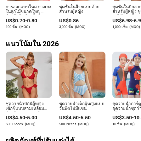
วิจารณ์เจริญรุ่งเรือง ผู้ใช้บางคนแสดงความผิดหวังกับบางแง่
มุมของการแสดง เรียกร้องให้มีความหลากหลายมากขึ้นทั้งใน
การออกแบบใหม่ กางเกง
ชุดชั้นในฝ้ายแบบด้าย
ชุดชั้นในปักลายเ
ในลูกไม้ขนาดใหญ่
สำหรับผู้หญิง
สำหรับผู้หญิง ช
แบบของนางแบบและประเภทของผลิตภัณฑ์ที่แสดง อย่างไร
สำหรับผู้หญิง เซ็กซี่
ลูกไม้โปร่งใส 
ก็ตาม ความรู้สึกโดยรวมยังคงเป็นบวก โดยผู้ชมส่วนใหญ่
US$
0.70
-
0.80
US$
0.86
US$
6.98
-
6.
กางเกงในแบบ
เฉลิมฉลองทิศทางใหม่ของการแสดง
100 ชิ้น
(MOQ)
3,000 ชิ้น
(MOQ)
1,000 เซ็ต
(MOQ)
อนาคตของ Victoria’s Secret และแฟชั่น
แนวโน้มใน 2026
เมื่อการแสดงของ Victoria’s Secret ปี 2024 สิ้นสุดลง โลก
แฟชั่นก็เริ่มคาดการณ์เกี่ยวกับสิ่งที่จะเกิดขึ้นต่อไปสำหรับ
แบรนด์ การแสดงได้วางตำแหน่ง Victoria’s Secret อีกครั้งใน
ฐานะผู้นำเทรนด์ในโลกของแฟชั่นชุดชั้นใน แต่อนาคตของ
มันจะขึ้นอยู่กับว่ามันจะปรับตัวเข้ากับการเปลี่ยนแปลงทาง
วัฒนธรรมและอุตสาหกรรมได้ดีเพียงใด
การมุ่งเน้นของแบรนด์ในเรื่องการรวมกลุ่ม ความยั่งยืน และ
ความหลากหลายจะยังคงเป็นศูนย์กลางของกลยุทธ์ของมันต่อ
ไป เมื่อความชอบของผู้บริโภคพัฒนาไป อุตสาหกรรมแฟชั่นก็
ชุดว่ายน้ำบิกินี่ผู้หญิง
ชุดว่ายน้ำเด็กผู้หญิงแบบ
ชุดว่ายน้ำการ์
ต้องพัฒนาไปด้วย และ Victoria’s Secret ได้แสดงให้เห็นว่ามัน
เซ็กซี่แบบสามเหลี่ยม
วันพีซไม่มีแขน
ชุดว่ายน้ำชุดว่
พร้อมที่จะยอมรับการเปลี่ยนแปลงนั้น แฟน ๆ สามารถคาด
สำหรับชายหาดพร้อม
พร้อมหมวก
หวังว่าการแสดงในอนาคตจะสร้างแรงผลักดันที่เกิดขึ้นในปี
US$
4.50
-
5.00
US$
4.50
-
5.50
US$
3.50
-
10
ระบาย
2024 ด้วย
500 Pieces
(MOQ)
500 Pieces
(MOQ)
10 ชิ้น
(MOQ)
การออกแบบที่สร้างสรรค์ การคัดเลือกนักแสดงที่
หลากหลาย และแนวโน้มแฟชั่นที่คิดไปข้างหน้า
ผลิตภัณฑ์ที่ปรับแต่งได้