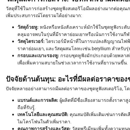
วัสดุที่ใช้ในการก่อสร้างชุดหูฟังสเตอริโอมีผลอย่างมากต่อ
เพิ่มประสบการณ์โดยรวมได้อย่างมาก:
หนังหรือหนังสังเคราะห์มักใช้ในชุดหูฟังระดั
วัสดุถ้วยหู:
คลุมอาจพบในรุ่นที่มีราคาย่อมเยาหรือเน้นการใช้งาน
ไดรเวอร์มีหน้าที่ในการแปลงสัญญาณไฟฟ้าเป็นเ
วัสดุไดรเวอร์:
ราคาย่อมเยา, และวัสดุผสมโลหะเช่น beryllium สำหรับรุ
กรอบชุดหูฟังมักประกอบด้วยพลาส
กรอบและเบาะรองหู:
เพื่อเพิ่มความสบายในช่วงเวลาการใช้งานที่ยาวนานขึ้น.
ปัจจัยด้านต้นทุน: อะไรที่มีผลต่อราคาของ
ปัจจัยหลายอย่างสามารถมีผลต่อราคาของชุดหูฟังสเตอริโอ, โดยม
ผู้ผลิตที่มีชื่อเสียงสามารถตั้งราคา
แบรนด์และการผลิต:
ถือที่รับรู้.
คุณสมบัติเพิ่มเติมเช่นการตัด
เทคโนโลยีและคุณสมบัติ:
ไมโครโฟนในตัวเพิ่มราคา.
วัสดุพรีเมียมเพิ่มทั้งควา
คุณภาพการสร้างและวัสดุ: