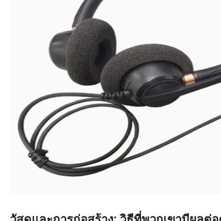
วัสดุและการก่อสร้าง: วิธีที่พวกเขามีผ