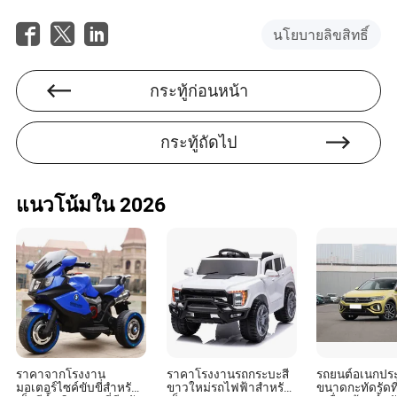
เข้าชมซ้ำและความภักดีในระยะยาว
นโยบายลิขสิทธิ์
นอกจากนี้ เนื้อหาที่ผู้ใช้สร้างขึ้น คำรับรอง และการให้
คะแนนผลิตภัณฑ์สามารถเพิ่มความน่าเชื่อถือได้ เมื่อผู้เยี่ยม
ชมเห็นว่าผู้อื่นได้รับประโยชน์จากคำแนะนำของคุณ พวกเขา
กระทู้ก่อนหน้า
มีแนวโน้มที่จะดำเนินการตามคำแนะนำเหล่านั้นมากขึ้น การ
สร้างเว็บไซต์พันธมิตรที่เชื่อถือได้เป็นเกมที่ยาวนาน—แต่เป็น
หนึ่งในเกมที่คุ้มค่าที่สุด
กระทู้ถัดไป
บทสรุป
แนวโน้มใน 2026
ข้อเสนอการตลาดแบบพันธมิตรมีศักยภาพที่น่าทึ่งสำหรับ
เว็บไซต์รวบรวมอีคอมเมิร์ซ โดยการเลือกเครือข่ายพันธมิตร
ที่เหมาะสม ปรับเนื้อหาให้เหมาะสม ติดตามประสิทธิภาพ และ
สร้างความไว้วางใจ คุณสามารถเปลี่ยนเว็บไซต์ของคุณให้
เป็นเครื่องสร้างรายได้
กลยุทธ์เหล่านี้ไม่เพียงช่วยให้คุณเพิ่มยอดขายจากพันธมิตร
เท่านั้น แต่ยังช่วยเพิ่มประสิทธิภาพ SEO โดยรวม
ประสบการณ์ของผู้ใช้ และอำนาจของแบรนด์อีกด้วย กุญแจ
สำคัญคือการเริ่มต้นเล็กๆ วัดผลสิ่งที่ได้ผล และขยายอย่าง
ราคาจากโรงงาน
ราคาโรงงานรถกระบะสี
รถยนต์อเนกประ
ชาญฉลาดตามข้อมูลจริง
มอเตอร์ไซค์ขับขี่สำหรับ
ขาวใหม่รถไฟฟ้าสำหรับ
ขนาดกะทัดรัดที