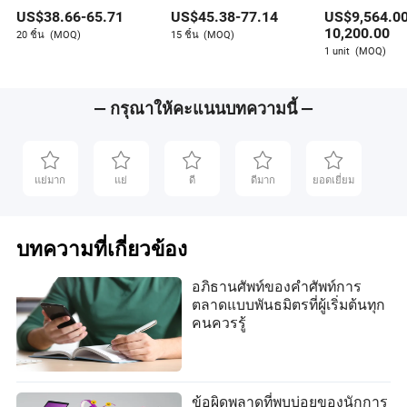
เด็กสีน้ำเงิน 12V ที่มีพลัง
เด็ก
เคลื่อนด้วยน้ำ
หากคุณพร้อมที่จะยกระดับการตลาดแบบพันธมิตรไปอีกขั้น
US$
38.66
-
65.71
US$
45.38
-
77.14
US$
9,564.0
สูงสุด
รถยนต์วีดับเบิลย
ให้เริ่มต้นด้วยการตรวจสอบการตั้งค่าปัจจุบันของคุณ และใช้
10,200.00
20 ชิ้น
(MOQ)
15 ชิ้น
(MOQ)
กลยุทธ์หนึ่งหรือสองกลยุทธ์จากบล็อกนี้ เมื่อเวลาผ่านไป ผู้
1 unit
(MOQ)
รวบรวมอีคอมเมิร์ซของคุณสามารถกลายเป็นพลังในพื้นที่
พันธมิตรได้
— กรุณาให้คะแนนบทความนี้ —
แย่มาก
แย่
ดี
ดีมาก
ยอดเยี่ยม
บทความที่เกี่ยวข้อง
อภิธานศัพท์ของคำศัพท์การ
ตลาดแบบพันธมิตรที่ผู้เริ่มต้นทุก
คนควรรู้
ข้อผิดพลาดที่พบบ่อยของนักการ