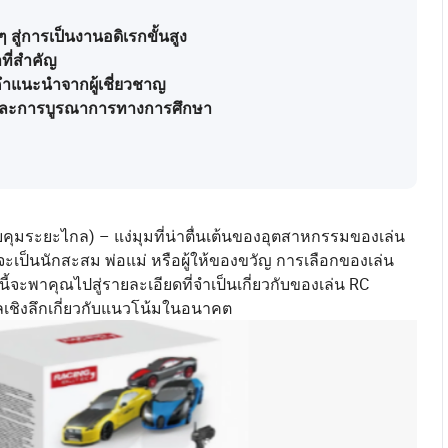
ู่การเป็นงานอดิเรกขั้นสูง
ที่สำคัญ
ละคำแนะนำจากผู้เชี่ยวชาญ
น และการบูรณาการทางการศึกษา
ควบคุมระยะไกล) – แง่มุมที่น่าตื่นเต้นของอุตสาหกรรมของเล่น
เป็นนักสะสม พ่อแม่ หรือผู้ให้ของขวัญ การเลือกของเล่น
้จะพาคุณไปสู่รายละเอียดที่จำเป็นเกี่ยวกับของเล่น RC
เชิงลึกเกี่ยวกับแนวโน้มในอนาคต