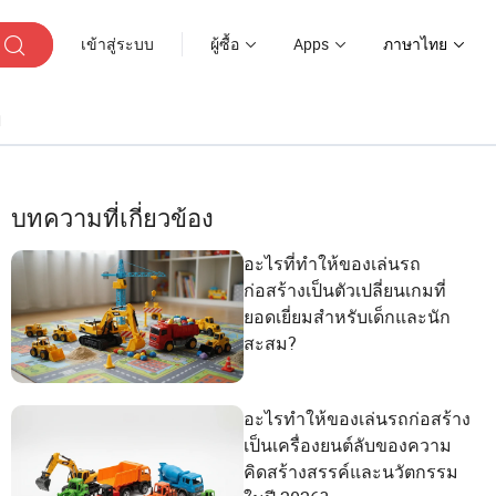
เข้าสู่ระบบ
ผู้ซื้อ
Apps
ภาษาไทย
ๆ
บทความที่เกี่ยวข้อง
อะไรที่ทำให้ของเล่นรถ
ก่อสร้างเป็นตัวเปลี่ยนเกมที่
ยอดเยี่ยมสำหรับเด็กและนัก
สะสม?
อะไรทำให้ของเล่นรถก่อสร้าง
เป็นเครื่องยนต์ลับของความ
คิดสร้างสรรค์และนวัตกรรม