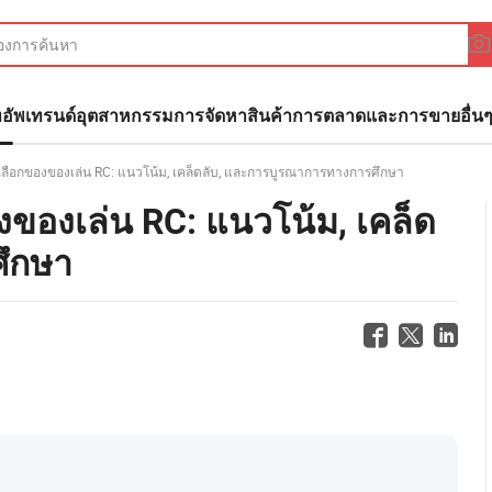
ทอัพ
เทรนด์อุตสาหกรรม
การจัดหาสินค้า
การตลาดและการขาย
อื่น
ลือกของของเล่น RC: แนวโน้ม, เคล็ดลับ, และการบูรณาการทางการศึกษา
ของเล่น RC: แนวโน้ม, เคล็ด
ศึกษา