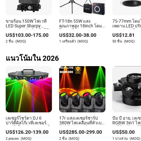
Kylan Hays
ขายร้อน 150W ไฟเวที
FT-18n 55W แสง
75-77mm โคมไ
LED Super Sharpy
คุณภาพสูง 18inch โคม
เพดาน LED ปรับ
ผู้เขียน
Beam สำหรับดีเจ ดิสโก้
ไฟเซลฟี่ LED รูปวงแหวน
วงแหวนเคลือบส
US$
103.00
-
175.00
US$
32.00
-
38.00
US$
12.81
คลับ งานแต่งงาน โรง
โคมไฟความงามพร้อม
ปรับความสว่างได
ละคร โบสถ์ การแสดง
ขาตั้งขาตั้ง 3 ที่ยึด
ง่ายสำหรับการ
ไคลัน เฮย์ส เป็นนักเขียนบทความในอุตสาหกรรมแสง
2 ชิ้น
(MOQ)
1 เตรียมตัว
(MOQ)
50 ชิ้น
(MOQ)
งานอีเวนต์พร้อมวงแหวน
โทรศัพท์สำหรับวิดีโอ
ภายในสมัยใหม
สว่าง โดยเชี่ยวชาญในการประเมินแนวทางปฏิบัติด้าน
Tiktok
ความยั่งยืนของซัพพลายเออร์ในอุตสาหกรรมแสงสว่าง
แนวโน้มใน 2026
ด้วยความใส่ใจในรายละเอียดและความหลงใหลในความ
รับผิดชอบต่อสิ่งแวดล้อม งานของไคลันจึงเน้นย้ำถึง
ความสำคัญของแนวทางปฏิบัติที่เป็นมิตรต่อสิ่งแวดล้อม
ในภาคส่วนแสงสว่าง
เลเซอร์โชว์ตา DJ 6
17r แสงเลเซอร์ชาร์ป
บีม บี อาย, เลเซ
ปาร์ตี้ดิสโก้เวทีเลเซอร์
380W ไฟเคลื่อนที่หัวเบา
RGBW 3in1 ไฟ
แสงสีเต็มรูปแบบเลเซอร์
สำหรับ KTV คลับ งาน
เวทีสำหรับเคทีว
US$
126.20
-
139.00
US$
285.00
-
299.00
US$
50.00
แสงสำหรับคลับบาร์งาน
แต่งงาน ไฟดิสโก้
คลับ คาราโอเก
เลเซอร์สำหรับไนท์คลับ
โก้
2 pieces
(MOQ)
2 ชิ้น
(MOQ)
1 บางส่วน
(MOQ)