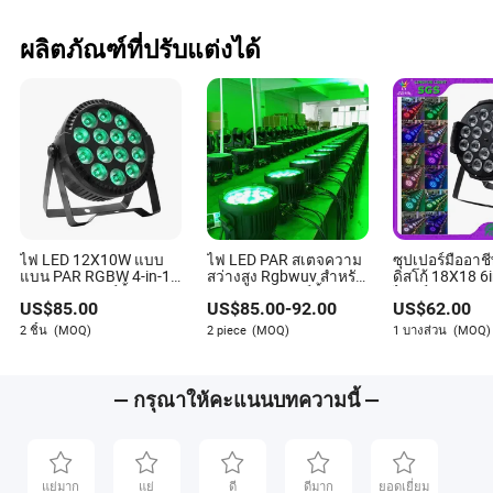
ผลิตภัณฑ์ที่ปรับแต่งได้
ไฟ LED 12X10W แบบ
ไฟ LED PAR สเตจความ
ซุปเปอร์มืออา
แบน PAR RGBW 4-in-1
สว่างสูง Rgbwuv สำหรับ
ดิสโก้ 18X18 6
สำหรับงานปาร์ตี้ DJ งาน
กิจกรรมงานปาร์ตี้ IP65
ไบรท์ LED PAR
US$
85.00
US$
85.00
-
92.00
US$
62.00
ดิสโก้ งานแต่งงาน
18LEDs*18W 6in1
ดีเจ
2 ชิ้น
(MOQ)
2 piece
(MOQ)
1 บางส่วน
(MOQ)
— กรุณาให้คะแนนบทความนี้ —
แย่มาก
แย่
ดี
ดีมาก
ยอดเยี่ยม