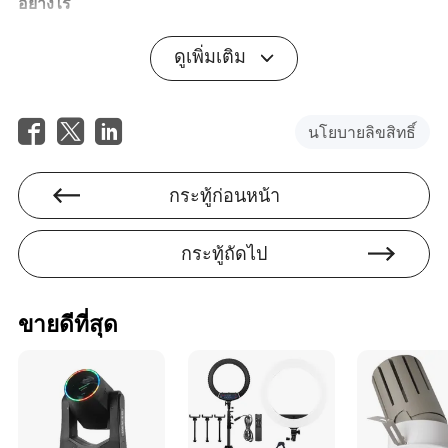
อย่างไร
A2: เพื่อเพิ่มประสิทธิภาพการใช้พลังงานสูงสุด ให้ใช้ไฟ LED
ดูเพิ่มเติม
ที่มีประสิทธิภาพการส่องสว่างสูงและจัดการตำแหน่งและการ
ใช้งานอย่างเหมาะสม การหรี่ไฟ LED เมื่อไม่ต้องการความ
สว่างสูงสุดยังช่วยประหยัดพลังงานได้อีกด้วย
นโยบายลิขสิทธิ์
Q3: มีสีเฉพาะที่เหมาะกับการแสดงประเภทต่างๆ หรือไม่?
A3: การเลือกสีขึ้นอยู่กับแนวเพลงและอารมณ์ของการแสดง
กระทู้ก่อนหน้า
ตัวอย่างเช่น โทนสีที่อบอุ่นมักใช้สำหรับฉากที่ใกล้ชิด ในขณะ
ที่โทนสีเย็นสามารถเพิ่มเอฟเฟกต์ที่น่าทึ่งได้
กระทู้ถัดไป
Q4: ควรใช้ข้อควรระวังอะไรบ้างเมื่อทำการติดตั้งไฟเวที
LED?
A4: ตรวจสอบให้แน่ใจว่าภาระไฟฟ้ามีความสมดุลเพื่อหลีก
ขายดีที่สุด
เลี่ยงการโอเวอร์โหลดของวงจร การบำรุงรักษาและการ
ตรวจสอบเป็นประจำจะช่วยจับปัญหาได้ตั้งแต่เนิ่นๆ เพื่อให้
มั่นใจในความปลอดภัยและประสิทธิภาพ