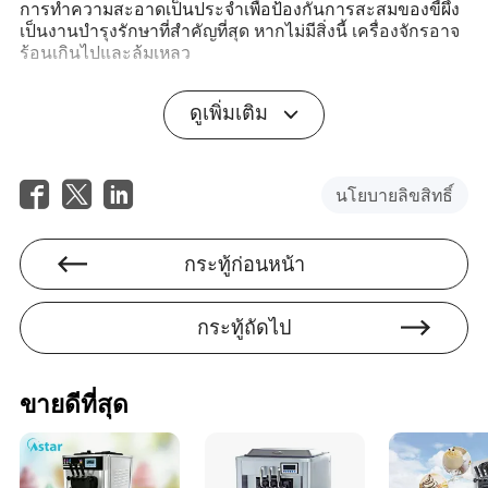
การทำความสะอาดเป็นประจำเพื่อป้องกันการสะสมของขี้ผึ้ง
เป็นงานบำรุงรักษาที่สำคัญที่สุด หากไม่มีสิ่งนี้ เครื่องจักรอาจ
ร้อนเกินไปและล้มเหลว
ฉันควรฝึกอบรมพนักงานเกี่ยวกับการบำรุงรักษาเครื่องจักร
ดูเพิ่มเติม
บ่อยแค่ไหน?
ขอแนะนำให้จัดการฝึกอบรมอย่างน้อยปีละสองครั้ง พร้อม
การทบทวนเพิ่มเติมเมื่อมีการแนะนำอุปกรณ์ใหม่หรือเมื่อมี
นโยบายลิขสิทธิ์
การจ้างพนักงาน
ฉันสามารถใช้น้ำมันและน้ำยาทำความสะอาดทั่วไปสำหรับ
กระทู้ก่อนหน้า
เครื่องจักรของฉันได้หรือไม่?
ควรใช้ผลิตภัณฑ์ที่ผู้ผลิตเครื่องจักรแนะนำเพื่อป้องกันความ
กระทู้ถัดไป
เสียหายทางเคมีที่อาจเกิดขึ้นและเพื่อให้มั่นใจถึงประสิทธิภาพ
ของเครื่องจักรที่ดีที่สุด
ฉันจะวัดความสำเร็จของแผนการบำรุงรักษาได้อย่างไร?
ขายดีที่สุด
ความสำเร็จของแผนการบำรุงรักษาสามารถวัดได้จากตัวชี้
วัดประสิทธิภาพหลัก เช่น การลดเวลาหยุดทำงาน ค่าใช้จ่ายที่
เกี่ยวข้องกับการบำรุงรักษา และอายุการใช้งานของ