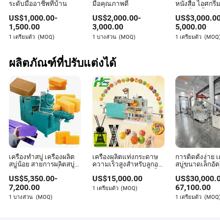
ระดับมืออาชีพที่บ้าน
มือคุณภาพดี
หนังสือ ไอศกรีม
ขนมปัง เค้ก ข
US$
1,000.00
-
US$
2,000.00
-
US$
3,000.0
ถุงมือ สบู่ เครื่
แนวนอน เครื่องห
1,500.00
3,000.00
5,000.00
บรรจุไหล
1 เตรียมตัว
(MOQ)
1 บางส่วน
(MOQ)
1 เตรียมตัว
(MOQ
ผลิตภัณฑ์ที่ปรับแต่งได้
เครื่องทำสบู่ เครื่องผลิต
เครื่องผลิตแท่งกระดาษ
การติดตั้งง่าย เ
สบู่น้อย สายการผลิตสบู่
ความเร็วสูงสำหรับลูกอม,
สบู่ขนาดเล็กอัต
เพื่อความงาม เครื่องอัด
สำลี และการสนับสนุนใน
เครื่องทำสบู่ เค
US$
5,350.00
-
US$
15,000.00
US$
30,000.
สบู่เคมี ผู้ผลิตสบู่
รองเท้า
สบู่
7,200.00
67,100.00
1 เตรียมตัว
(MOQ)
1 บางส่วน
(MOQ)
1 เตรียมตัว
(MOQ