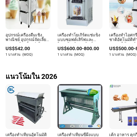
เครื่องจักรที่ยาวนานขึ้น
อุปกรณ์เครื่องดื่มเชิง
เครื่องทำโยเกิร์ตแช่แข็ง
เครื่องทำไอศก
พาณิชย์ อุปกรณ์จัดเลี้ยง
แบบซอฟต์เสิร์ฟและ
ชาติอัตโนมัติ
Sawyer Barnes
3 รสชาติ เครื่องทำไอศก
ไอศกรีมเชิงพาณิชย์
สะอาดได้ผลผลิ
US$
542.00
US$
600.00
-
800.00
US$
500.00
-
รีมซอฟต์
เครื่องทำไอศก
ผู้เขียน
ราคาจากโรงง
1 บางส่วน
(MOQ)
1 บางส่วน
(MOQ)
1 บางส่วน
(MOQ)
ซอว์เยอร์ บาร์นส์ เป็นนักเขียนที่มีประสบการณ์เชี่ยวชาญ
ในอุตสาหกรรมเครื่องจักรการผลิตและการแปรรูป โดย
แนวโน้มใน 2026
มุ่งเน้นไปที่การประเมินว่าเครื่องจักรใหม่สามารถผสาน
เข้ากับอุปกรณ์และกระบวนการที่มีอยู่ได้อย่างไร ซอว์เยอ
ร์ให้ข้อมูลเชิงลึกที่มีคุณค่าในการเพิ่มประสิทธิภาพและ
การปรับปรุงการดำเนินงานการผลิตให้มีประสิทธิภาพ
มากขึ้น
เครื่องทำเทียนอัตโนมัติ
เครื่องทำเทียนขี้ผึ้งแบบ
เค้ก อาหาร คุกกี