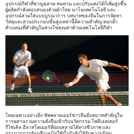
อุปกรณ์กีฬาที่ชาญฉลาด ทนทาน และปรับแต่งได้ก็เพิ่มสูงขึ้น
ผู้ผลิตกำลังตอบสนองด้วยผ้าใหม่ นาโนเทคโนโลยี และ
อุปกรณ์สวมใส่แบบบูรณาการ บทบาทของจีนในการจัดหา
วัสดุและส่วนประกอบขั้นสูงเหล่านี้มีความสำคัญ ตอกย้ำ
ตำแหน่งที่สำคัญในห่วงโซ่คุณค่าด้านเทคโนโลยีกีฬา
โดยเฉพาะอย่างยิ่ง ซัพพลายเออร์ชาวจีนมีบทบาทสำคัญใน
การผสานรวมความยั่งยืนเข้ากับนวัตกรรม โพลีเอสเตอร์
รีไซเคิล อีลาสโตเมอร์ที่ย่อยสลายได้ทางชีวภาพ และ
กระบวนการย้อมสีแบบไม่ใช้น้ำกำลังได้รับความนิยม