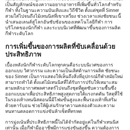
เป็นสัญลักษณ์ของความอยากอาหารที่เพิ่มขึ้นทั่วโลกสำหรับ
กีฬา ทั้งในฐานะความบันเทิงและวิถีชีวิต ตั้งแต่ชุดที่ Sinner
สวมใส่ไปจนถึงไม้เทนนิสที่เขาเหวี่ยง ช่วงเวลาแห่งชัยชนะนี้
นำเสนอเลนส์สู่โลกอันซับซ้อนของเทคโนโลยีกีฬา การ
บริโภคของนักกีฬา และระบบนิเวศที่พัฒนาขึ้นของการผลิต
กีฬาระดับโลก
การเพิ่มขึ้นของการผลิตที่ขับเคลื่อนด้วย
ประสิทธิภาพ
เบื้องหลังนักกีฬาระดับโลกทุกคนคือระบบนิเวศของการ
ออกแบบ วิศวกรรม และความเป็นเลิศด้านการผลิต ชัยชนะ
ของ Sinner เป็นการแสดงให้เห็นถึงสิ่งที่อุปกรณ์กีฬาสมัยใหม่
สามารถทำได้ ตั้งแต่ไม้เทนนิสที่ได้รับการปรับให้เหมาะสม
ตามหลักอากาศพลศาสตร์ไปจนถึงชุดที่ดูดซับความชื้นซึ่ง
ออกแบบมาเพื่อประสิทธิภาพสูงสุดภายใต้แรงกดดัน วัสดุที่ใช้
ในรองเท้าเทนนิสตอนนี้มีโฟมขั้นสูงและพื้นรองเท้าที่เสริม
ด้วยคาร์บอน ช่วยให้ผู้เล่นรักษาความคล่องตัวและความ
ทนทานตลอดการแข่งขันห้าเซ็ตที่ทรหด
การมุ่งเน้นที่ประสิทธิภาพนี้ไม่ได้จำกัดอยู่แค่ในกีฬาเทนนิส
เท่านั้น เมื่อกีฬามืออาชีพมีการแข่งขันสูงขึ้น ความต้องการ