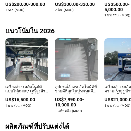
Made-in-China.com ยืนอยู่ที่ศูนย์กลางของวิวัฒนาการนี้
ไฟฟ้า แก๊ส เค้ก ขนมปัง
ถาด เตาอบไฟฟ้า เตาอบ
สำหรับอบขนม
US$
200.00
-
300.00
US$
300.00
-
320.00
US$
500.00
-
พิซซ่า เบเกอรี่ บิสกิต เตา
ลมร้อน เตาอบเบเกอรี่
เชื่อมโยงประสิทธิภาพกับการผลิต และชัยชนะกับคุณค่า เมื่อ
อบสำหรับเบเกอรี่
พร้อมระบบพ่นไอน้ำ
5,000.00
1 Set
(MOQ)
2 ชิ้น
(MOQ)
เทนนิสพัฒนาไป ธุรกิจกีฬาก็เช่นกัน และความสามารถใน
1 บางส่วน
(MOQ)
การผลิตของจีนก็พร้อมที่จะให้บริการโลกทีละไม้ ทีละรองเท้า
และทีละการจัดส่ง
แนวโน้มใน 2026
เครื่องล้างรถอัตโนมัติ
อุปกรณ์ล้างรถอัตโนมัติที่
เครื่องล้างรถอั
แบบไม่สัมผัส/ เครื่องล้าง
ขายดีที่สุดในประเทศจีน
ความเร็วสูง ห้
รถอัจฉริยะแบบไม่ต้อง
เหมาะสำหรับร้านล้างรถ
รถแบบโรลโอเว
US$
16,500.00
US$
7,990.00
-
US$
21,000.
สัมผัส
ปั๊มน้ำมัน และที่จอดรถ
10,000.00
1 บางส่วน
(MOQ)
1 บางส่วน
(MOQ)
1 เตรียมตัว
(MOQ)
ผลิตภัณฑ์ที่ปรับแต่งได้