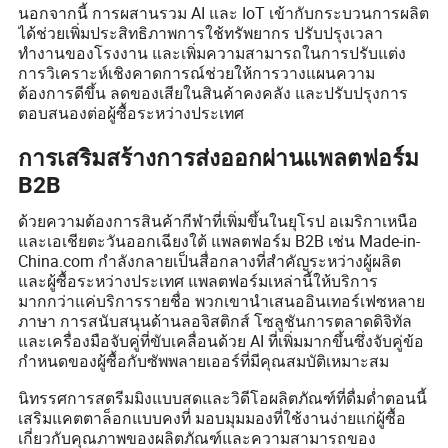
นอกจากนี้ การผสานรวม AI และ IoT เข้ากับกระบวนการผลิต
ได้ช่วยเพิ่มประสิทธิภาพการใช้ทรัพยากร ปรับปรุงเวลา
ทำงานของโรงงาน และเพิ่มความสามารถในการปรับแต่ง
การวิเคราะห์เชิงคาดการณ์ช่วยให้การวางแผนความ
ต้องการดีขึ้น ลดของเสียในสินค้าคงคลัง และปรับปรุงการ
ตอบสนองต่อผู้ซื้อระหว่างประเทศ
การเสริมสร้างการส่งออกผ่านแพลตฟอร์ม
B2B
ด้วยความต้องการสินค้ากีฬาที่เพิ่มขึ้นในยุโรป อเมริกาเหนือ
และเอเชียตะวันออกเฉียงใต้ แพลตฟอร์ม B2B เช่น Made-in-
China.com กำลังกลายเป็นสื่อกลางที่สำคัญระหว่างผู้ผลิต
และผู้ซื้อระหว่างประเทศ แพลตฟอร์มเหล่านี้ให้บริการ
มากกว่าแค่บริการรายชื่อ พวกเขานำเสนออินเทอร์เฟซหลาย
ภาษา การสนับสนุนด้านลอจิสติกส์ โซลูชันการตลาดดิจิทัล
และเครื่องมือจับคู่ที่ขับเคลื่อนด้วย AI ที่เพิ่มมากขึ้นซึ่งจับคู่ข้อ
กำหนดของผู้ซื้อกับซัพพลายเออร์ที่มีคุณสมบัติเหมาะสม
นิทรรศการสตรีมมิงแบบสดและวิดีโอผลิตภัณฑ์ที่ดื่มด่ำตอนนี้
เสริมแคตตาล็อกแบบคงที่ มอบมุมมองที่ใช้งานง่ายแก่ผู้ซื้อ
เกี่ยวกับคุณภาพของผลิตภัณฑ์และความสามารถของ