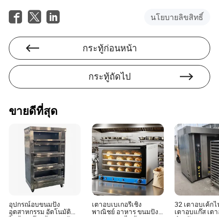
ยังส่งเสริมความร่วมมือระยะยาวที่ไปไกลกว่าการขายเพียง
ครั้งเดียว RFQ (Request for Quotations) แบบกำหนดเองและ
นโยบายลิขสิทธิ์
การเจรจาสั่งซื้อจำนวนมากได้รับการจัดการทางออนไลน์
อย่างราบรื่น สะท้อนให้เห็นถึงงานแสดงสินค้าการค้าออฟ
ไลน์ด้วยประสิทธิภาพที่มากขึ้น
กระทู้ก่อนหน้า
บทสรุป: จากชัยชนะสู่ห่วงโซ่คุณค่า
กระทู้ถัดไป
แชมป์วิมเบิลดันครั้งแรกของ Jannik Sinner ไม่เพียงแต่เป็น
ชัยชนะส่วนตัวเท่านั้น แต่ยังเป็นการเฉลิมฉลองระบบนิเวศ
กีฬาด้วย ตั้งแต่ห้องปฏิบัติการออกแบบและเวิร์กช็อปสิ่งทอไป
ขายดีที่สุด
จนถึงสนามฝึกซ้อมและห่วงโซ่อุปทาน เมื่อความสนใจทั่วโลก
มาบรรจบกันในช่วงเวลาเช่นนี้ ผลกระทบที่ตามมาจะส่งผลต่อ
การพัฒนาผลิตภัณฑ์ เทรนด์ผู้บริโภค และกระแสการค้า B2B
สำหรับภาคการผลิตกีฬาของจีน นี่แสดงถึงทั้งโอกาสและ
ความท้าทาย ด้วยการปรับให้สอดคล้องกับมาตรฐานสากล
ยอมรับนวัตกรรม และใช้ประโยชน์จากแพลตฟอร์มการค้า
แบบดิจิทัล ซัพพลายเออร์ชาวจีนสามารถเป็นผู้นำในการ
เคลื่อนไหวระดับโลกต่อไปสู่ไลฟ์สไตล์ที่กระฉับกระเฉงและ
ใส่ใจสุขภาพ
อุปกรณ์อบขนมปัง
เตาอบเบเกอรี่เชิง
32 เตาอบเค้ก
อุตสาหกรรม อัตโนมัติ
พาณิชย์ อาหาร ขนมปัง 4
เตาอบแก๊ส เต