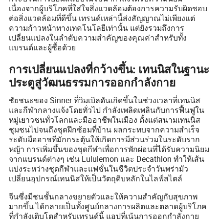
เนื่องจากผู้บริโภคที่ใส่ใจสิ่งแวดล้อมต้องการความรับผิดชอบ
ต่อสิ่งแวดล้อมที่ดีขึ้น เทรนด์เหล่านี้ส่งสัญญาณไม่เพียงแต่
ความก้าวหน้าทางเทคโนโลยีเท่านั้น แต่ยังรวมถึงการ
เปลี่ยนแปลงในลำดับความสำคัญของคุณค่าสำหรับทั้ง
แบรนด์และผู้ซื้อด้วย
การเปลี่ยนแปลงที่กว้างขึ้น: เทนนิสในฐานะ
ประตูสู่วัฒนธรรมการออกกำลังกาย
ชัยชนะของ Sinner ที่วิมเบิลดันเกิดขึ้นในช่วงเวลาที่เทนนิส
และกีฬากลางแจ้งโดยทั่วไป กำลังเพลิดเพลินกับการฟื้นฟูใน
หมู่เยาวชนทั่วโลกและมืออาชีพในเมือง ตั้งแต่สนามเทนนิส
ชุมชนไปจนถึงชุดฝึกซ้อมที่บ้าน ผลกระทบจากความสำเร็จ
ระดับมืออาชทีมักกระตุ้นให้เกิดการมีส่วนร่วมในระดับราก
หญ้า การเพิ่มขึ้นของชุดกีฬาเพื่อการพักผ่อนที่ได้รับความนิยม
จากแบรนด์ต่างๆ เช่น Lululemon และ Decathlon ทำให้เส้น
แบ่งระหว่างชุดกีฬาและแฟชั่นในชีวิตประจำวันพร่ามัว
เปลี่ยนอุปกรณ์เทนนิสให้เป็นวัตถุดิบหลักในไลฟ์สไตล์
จีนซึ่งมีชนชั้นกลางขยายตัวและให้ความสำคัญกับสุขภาพ
มากขึ้น ได้กลายเป็นทั้งศูนย์กลางการผลิตและตลาดผู้บริโภค
ที่กำลังเติบโตสำหรับเทรนด์นี้ แอปที่เน้นการออกกำลังกาย