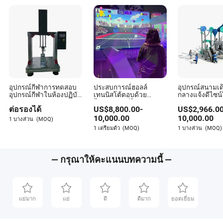
อุปกรณ์กีฬาการทดสอบ
ประสบการณ์ฮอลล์
อุปกรณ์สนามเด็
อุปกรณ์กีฬาในห้องปฏิบัติ
เทนนิสโต้ตอบด้วย
กลางแจ้งดีไซน์
การ
โปรเจคเตอร์ในร่มจำลอง
สำหรับขายชุดเ
ต่อรองได้
US$
8,800.00
-
US$
2,966.0
ความรู้สึกทางกายจริง
ของเกมบันเทิงอุปกรณ์
10,000.00
10,000.00
1 บางส่วน
(MOQ)
กีฬา
1 เตรียมตัว
(MOQ)
1 บางส่วน
(MOQ)
— กรุณาให้คะแนนบทความนี้ —
แย่มาก
แย่
ดี
ดีมาก
ยอดเยี่ยม