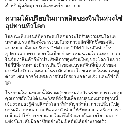
สำหรับผู้ผลิตอุปกรณ์และเครื่องแต่งกาย
ความได้เปรียบในการผลิตของจีนในห่วงโซ่
อุปทานทั่วโลก
ในขณะที่แบรนด์กีฬาระดับโลกมักจะได้รับความสนใจ แต่
หลายแบรนด์ต้องพึ่งพาระบบนิเวศการผลิตที่ลึกซึ้งของจีน
อย่างมาก ตั้งแต่บริการ OEM และ ODM ไปจนถึงห่วงโซ่
อุปทานแบบครบวงจรในเมืองต่างๆ เช่น ฉวนโจวและตงกวน
จีนจัดหาสินค้ากีฬาประสิทธิภาพสูงส่วนใหญ่ของโลก ในช่วง
ไม่กี่ปีที่ผ่านมา ยังมีการเพิ่มขึ้นของแบรนด์จีนที่เป็นเจ้าของ
เองซึ่งได้รับความนิยมในระดับสากล โดยเฉพาะในหมวดหมู่
ต่างๆ เช่น การวิ่งเทรล การปั่นจักรยานกลางแจ้ง และกีฬาตี
ลูก
โรงงานในจีนขณะนี้ได้รวมสายการผลิตอัจฉริยะ การควบคุม
คุณภาพอัตโนมัติ และวัสดุที่ยั่งยืนเพื่อตอบสนองมาตรฐานที่
เข้มงวดของผู้ค้าปลีกทั่วโลก ที่สำคัญกว่านั้น การเปลี่ยนไปสู่
การผลิตแบบกลุ่มเล็กที่คล่องตัวช่วยให้ซัพพลายเออร์สามารถ
เปลี่ยนไปใช้การออกแบบใหม่ที่ได้รับแรงบันดาลใจจากการ
แข่งขันระดับมืออาชีพอย่างวิมเบิลดันได้อย่างรวดเร็ว