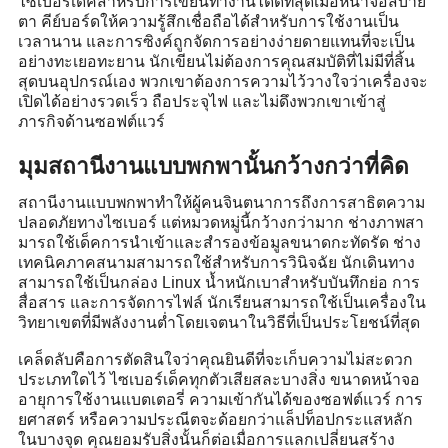
ไซเบอร์เด็คสำหรับการเขียนทำงานได้ดีที่สุดเมื่อหน้าจอสบาย
ตา คีย์บอร์ดให้ความรู้สึกเชื่อถือได้สำหรับการใช้งานเป็น
เวลานาน และการซิงค์ถูกจัดการอย่างง่ายดายแทนที่จะเป็น
อย่างทะเยอทะยาน นักเขียนไม่ต้องการคุณสมบัติที่ไม่มีที่สิ้น
สุดบนอุปกรณ์เอง พวกเขาต้องการความไว้วางใจว่าเครื่องจะ
เปิดได้อย่างรวดเร็ว ถือประจุไฟ และไม่ดึงพวกเขาเข้าสู่
ภารกิจด้านซอฟต์แวร์
มุมสถานีงานแบบพกพานั้นกว้างกว่าที่คิด
สถานีงานแบบพกพาทำให้ผู้คนจินตนาการถึงการสาธิตความ
ปลอดภัยทางไซเบอร์ แต่หมวดหมู่นี้กว้างกว่ามาก ช่างภาพสา
มารถใช้เด็คการนำเข้าและสำรองข้อมูลขนาดกะทัดรัด ช่าง
เทคนิคภาคสนามสามารถใช้สำหรับการวินิจฉัย นักเดินทาง
สามารถใช้เป็นกล่อง Linux น้ำหนักเบาสำหรับบันทึกย่อ การ
สื่อสาร และการจัดการไฟล์ นักเรียนสามารถใช้เป็นเครื่องใน
วิทยาเขตที่มีพลังงานต่ำโดยเจตนาในวิธีที่เป็นประโยชน์ที่สุด
เคล็ดลับคือการตัดสินใจว่าคุณยินดีที่จะเก็บความไม่สะดวก
ประเภทใดไว้ ไซเบอร์เด็คทุกตัวเสียสละบางสิ่ง ขนาดหน้าจอ
อายุการใช้งานแบตเตอรี่ ความเข้ากันได้ของซอฟต์แวร์ การ
ยศาสตร์ หรือความประณีตจะด้อยกว่าแล็ปท็อปกระแสหลัก
ในบางจุด คุณยอมรับสิ่งนั้นก็ต่อเมื่อการแลกเปลี่ยนสร้าง