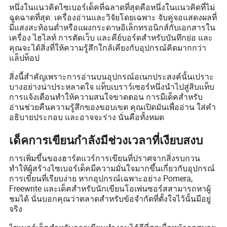
หนึ่งในแนวคิดไซเบอร์เด็คที่ฉลาดที่สุดคือหนึ่งในแนวคิดที่ไม่
ฉูดฉาดที่สุด: เครื่องอ่านและวิจัยโดยเฉพาะ จับคู่จอแสดงผลที่
มีแสงสะท้อนต่ำหรือแผงกระดาษอิเล็กทรอนิกส์กับเอกสารใน
เครื่อง ไฮไลท์ การตัดเว็บ และคีย์บอร์ดสำหรับบันทึกย่อ และ
คุณจะได้สิ่งที่ให้ความรู้สึกใกล้เคียงกับอุปกรณ์คิดมากกว่า
แล็ปท็อป
สิ่งนี้สำคัญเพราะการอ่านบนอุปกรณ์อเนกประสงค์นั้นเปราะ
บางอย่างน่าประหลาดใจ แท็บเบราว์เซอร์หนึ่งนำไปสู่สิบแท็บ
การแจ้งเตือนทำให้ความสนใจขาดตอน การมีเด็คสำหรับ
อ่านช่วยคืนความรู้สึกของขอบเขต คุณเปิดมันเพื่ออ่าน ใส่คำ
อธิบายประกอบ และอาจจะร่าง นั่นคือทั้งหมด
เด็คการเขียนกำลังมีช่วงเวลาที่เงียบสงบ
การเพิ่มขึ้นของฮาร์ดแวร์การเขียนที่ปราศจากสิ่งรบกวน
ทำให้ผู้สร้างไซเบอร์เด็คมีความมั่นใจมากขึ้นเกี่ยวกับอุปกรณ์
การเขียนที่เรียบง่าย หากอุปกรณ์เฉพาะอย่าง Pomera,
Freewrite และเด็คสำหรับนักเขียนโอเพ่นซอร์สสามารถหาผู้
ชมได้ นั่นบอกคุณว่าตลาดสำหรับข้อจำกัดที่ตั้งใจไว้นั้นมีอยู่
จริง