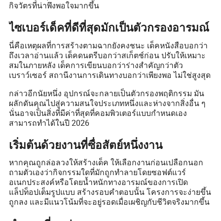
กิจวัตรที่น่าพึงพอใจมากขึ้น
ไซเบอร์เด็คที่ดีที่สุดมักเป็นตัวกรองอารมณ์
นี่คือเหตุผลที่การสร้างตามฉากยังคงชนะ เด็คหนังสือบอกว่า
ถึงเวลาอ่านแล้ว เด็คดนตรีบอกว่าสเก็ตช์ก่อน ปรับให้เหมาะ
สมในภายหลัง เด็คการเขียนบอกว่าร่างสำคัญกว่าตัว
เบราว์เซอร์ สถานีงานการเดินทางบอกว่าเพียงพอ ไม่ใช่สูงสุด
กล่าวอีกนัยหนึ่ง อุปกรณ์จะกลายเป็นตัวกรองพฤติกรรม มัน
ผลักดันคุณไปสู่ความสนใจประเภทหนึ่งและห่างจากสิ่งอื่น ๆ
นั่นอาจเป็นสิ่งที่มีค่าที่สุดที่คอมพิวเตอร์แบบกำหนดเอง
สามารถทำได้ในปี 2026
เริ่มต้นด้วยงานที่ซื่อสัตย์หนึ่งงาน
หากคุณถูกล่อลวงให้สร้างเด็ค ให้เลือกงานก่อนเปลือกนอก
ถามตัวเองว่ากิจกรรมใดที่มักถูกทำลายโดยซอฟต์แวร์
อเนกประสงค์หรือโดยน้ำหนักทางอารมณ์ของการเปิด
แล็ปท็อปเต็มรูปแบบ สร้างรอบคำตอบนั้น โครงการจะง่ายขึ้น
ถูกลง และมีแนวโน้มที่จะอยู่รอดเมื่อเผชิญกับชีวิตจริงมากขึ้น