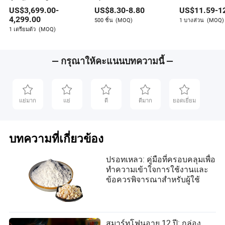
สำหรับการผลิตเพลงระยะ
Dhg60 แบบครอบหู
เพลง
US$
3,699.00
-
US$
8.30
-
8.80
US$
11.59
-
1
ไกล บ้านคอนเทนเนอร์
สำหรับการผลิตเพลง
ขยาย
4,299.00
500 ชิ้น
(MOQ)
1 บางส่วน
(MOQ)
1 เตรียมตัว
(MOQ)
— กรุณาให้คะแนนบทความนี้ —
แย่มาก
แย่
ดี
ดีมาก
ยอดเยี่ยม
บทความที่เกี่ยวข้อง
ปรอทเหลว: คู่มือที่ครอบคลุมเพื่อ
ทำความเข้าใจการใช้งานและ
ข้อควรพิจารณาสำหรับผู้ใช้
สมาร์ทโฟนอายุ 12 ปี: กล่อง