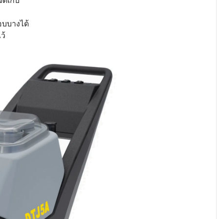
ัดเก็บ
อบบางได้
ว้