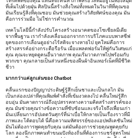
โทรศัพท์ของคุณ แทนที่จะค้นหาภาพหรือวลีที่มีอยู่ในห้องสมุด
ที่เต็มไปด้วยฝุ่น ศิลปินนี้สร้างสิ่งใหม่ทั้งหมดในวินาทีที่คุณขอ
มันเรียนรู้สิ่งที่คุณชอบ มันช่วยคุณสร้างวิสัยทัศน์ของคุณ มัน
คือการร่วมมือ ไม่ใช่การคำนวณ
เทคโนโลยีนี้กำลังปรับโครงสร้างอนาคตของโซเชียลมีเดีย
จากพื้นฐาน เรากำลังเคลื่อนออกจากการบริโภคแบบพาสซีฟ
ยุคของการเลื่อนดูอย่างไร้สติจะจางหายไป ยุคใหม่คือการ
สร้างสรรค์อย่างกระตือรือร้น เมื่อแพลตฟอร์มให้พู่กันวิเศษแก่
คุณ คุณจะหยุดดูคนอื่นวาดภาพ คุณเริ่มวาดภาพไปพร้อมกับ
พวกเขา คุณกลายเป็นส่วนหนึ่งของผืนผ้าอินเทอร์เน็ตที่มีชีวิต
ชีวา
มากกว่าแค่ลูกเล่นของ Chatbot
คลื่นแรกของปัญญาประดิษฐ์รู้สึกเย็นชาและเป็นกลไก มัน
เป็นกล่องเปล่าที่คุณพิมพ์คำสั่งที่เข้มงวดลงไป คลื่นใหม่รู้สึก
อบอุ่น มันคาดการณ์ถึงอุปสรรคทางความคิดสร้างสรรค์ของ
คุณ มันช่วยคุณร่างข้อความที่ซับซ้อนและจริงใจถึงเพื่อนเก่า
มันเปลี่ยนการอัปเดตวันศุกร์ที่น่าเบื่อให้กลายเป็นเรื่องราวที่มี
ภาพและโต้ตอบได้ นี่คือความมหัศจรรย์ของแอปพลิเคชันใหม่
มันไม่ต้องการพูดคุยกับคุณ แต่มันต้องการช่วยคุณพูดคุยกับ
โลก ลองนึกภาพคนทำขนมปังท้องถิ่นที่ต้องการแชร์สูตรใหม่