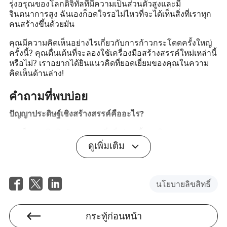
รุ่งอรุณของโลกดิจิทัลที่มีความเป็นส่วนตัวสูงและมี
จินตนาการสูง ฉันเองก็อดใจรอไม่ไหวที่จะได้เห็นสิ่งที่เราทุก
คนสร้างขึ้นด้วยมัน
คุณมีความคิดเห็นอย่างไรเกี่ยวกับการก้าวกระโดดครั้งใหญ่
ครั้งนี้? คุณตื่นเต้นที่จะลองใช้เครื่องมือสร้างสรรค์ใหม่เหล่านี้
หรือไม่? เราอยากได้ยินแนวคิดที่ยอดเยี่ยมของคุณในความ
คิดเห็นด้านล่าง!
คำถามที่พบบ่อย
ปัญญาประดิษฐ์เชิงสร้างสรรค์คืออะไร?
มันเป็นเทคโนโลยีประเภทหนึ่งที่สร้างเนื้อหาใหม่ เช่น
ข้อความ รูปภาพ หรือเสียงจากศูนย์ คิดว่ามันเป็นผู้ช่วยดิจิทัล
ดูเพิ่มเติม
ที่เป็นมิตรที่สามารถวาด เขียน และระดมความคิดกับคุณได้
แบบเรียลไทม์
ทำไม Jay Graber ถึงก้าวลงจากตำแหน่ง CEO ของ Bluesky?
นโยบายลิขสิทธิ์
เธอย้ายไปเป็น Chief Innovation Officer เพื่อมุ่งเน้นไปที่การ
สร้างเทคโนโลยีใหม่ทั้งหมด สิ่งนี้ทำให้เธอสามารถเป็นผู้นำ
กระทู้ก่อนหน้า
ในการพัฒนาแอปพลิเคชันใหม่ที่เน้น AI โดยไม่ถูกรบกวนจาก