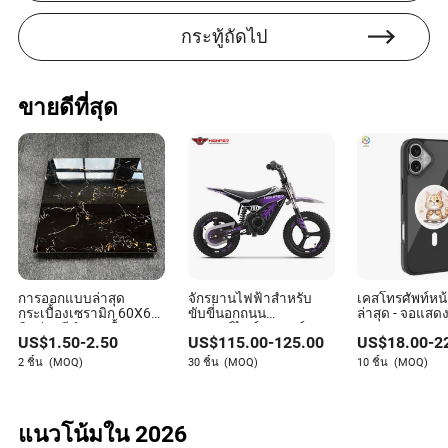
การจัดการบริษัทในแต่ละวัน
กระทู้ถัดไป
Bluesky AI เปลี่ยนแอปอย่างไร?
แทนที่จะเลื่อนดูโพสต์เพียงอย่างเดียว แอปนี้ให้เครื่องมือที่ช่วย
ให้คุณสร้างเนื้อหาที่ไม่ซ้ำใครได้อย่างง่ายดาย มันช่วยให้คุณ
ขายดีที่สุด
แสดงความคิดของคุณได้ชัดเจนและเป็นภาพมากขึ้น ทำให้
คุณกลายเป็นผู้สร้างที่มีบทบาทมากขึ้น
สิ่งนี้จะทำให้โซเชียลมีเดียสับสนมากขึ้นหรือไม่?
จริงๆ แล้ว เป้าหมายคือสิ่งที่ตรงกันข้าม เครื่องมือเหล่านี้ได้รับ
การออกแบบมาให้ใช้งานง่ายอย่างเหลือเชื่อ พวกมันทำหน้าที่
เป็นไกด์ที่มองไม่เห็นที่เป็นประโยชน์เพื่อให้การโพสต์และการ
เชื่อมต่อง่ายกว่าที่เคย
การออกแบบล่าสุด
จักรยานไฟฟ้าสำหรับ
เคสโทรศัพท์หน
แพลตฟอร์มอื่นๆ กำลังทำเช่นนี้ด้วยหรือไม่?
กระเบื้องเซรามิก 60X60
ขับขี่นอกถนน
ล่าสุด - จอแสด
หินอ่อนสีดำเงา พื้น
มอเตอร์ไซค์มอเตอร์ค
วงกลมความละเอ
US$
1.50
-
2.50
US$
115.00
-
125.00
US$
18.00
-
2
กระเบื้องสีดำและทอง
รอส มอเตอร์ไซค์ไฟฟ้า
รองรับ NFC, แม
ใช่ การแข่งขันเริ่มขึ้นแล้ว แพลตฟอร์มหลักๆ ต่างสำรวจการ
สำหรับเด็ก
สำหรับ iPhone 
2 ชิ้น
(MOQ)
30 ชิ้น
(MOQ)
10 ชิ้น
(MOQ)
ผสานรวมที่ชาญฉลาด อย่างไรก็ตาม Bluesky กำลังทำให้มัน
PRO Max
เป็นส่วนสำคัญของรากฐานตั้งแต่เริ่มต้น แทนที่จะเป็นเพียง
คุณลักษณะเสริม
แนวโน้มใน 2026
ฉันจำเป็นต้องมีความรู้ด้านเทคโนโลยีเพื่อใช้เครื่องมือใหม่