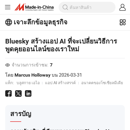
เจาะลึกข้อมูลธุรกิจ
สำรวจบทความยอดนิยมเพิ่มเติมบน
Bluesky สร้างแอป AI ที่จะเปลี่ยนวิธีการ
เจาะลึกข้อมูลธุรกิจ!
ดูเพิ่มเติม
พูดคุยออนไลน์ของเราใหม่
จำนวนการเข้าชม:
7
โดย
บน
2026-03-31
Marcus Holloway
แท็ก:
บลูสกาย เอไอ
แอป AI สร้างสรรค์
อนาคตของโซเชียลมีเดีย
สารบัญ