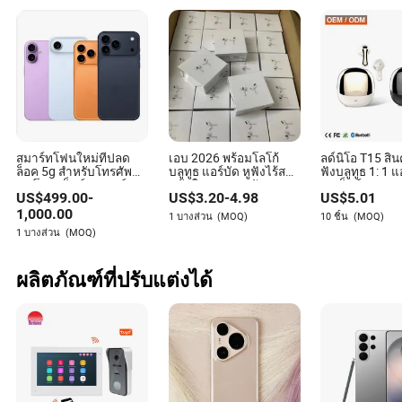
เหล่านี้หรือไม่?
ไม่เลย หากคุณสามารถพิมพ์ประโยคง่ายๆ หรือแตะหน้าจอได้
คุณก็สามารถใช้เครื่องมือเหล่านี้ได้ พวกมันถูกสร้างขึ้นมา
อย่างสวยงามเพื่อให้ทุกคนได้เพลิดเพลินและสำรวจความคิด
สร้างสรรค์ของตนเองโดยไม่ต้องหงุดหงิด
สมาร์ทโฟนใหม่ที่ปลด
เอบ 2026 พร้อมโลโก้
ลด์นิโอ T15 สิน
ล็อค 5g สำหรับโทรศัพท์
บลูทูธ แอร์บัด หูฟังไร้สาย
ฟังบลูทูธ 1: 1 แ
17 โปรแม็กซ์ 17 แอร์ 17
หูฟังในหู ทวส หูฟัง
2 แม็กซ์ ราคา
US$
499.00
-
US$
3.20
-
4.98
US$
5.01
โปร
สเตอริโอ PRO2 พอดส์
โรงงานจีน พร้อ
โปร 2 3 4 แอร์แม็กซ์ แอน
เสียงรบกวน ไร
1,000.00
1 บางส่วน
(MOQ)
10 ชิ้น
(MOQ)
ซี หัวใจ PRO3 แปล
1 บางส่วน
(MOQ)
ผลิตภัณฑ์ที่ปรับแต่งได้