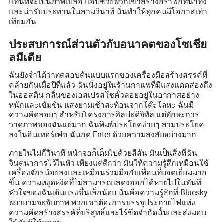
แทนที่จะเป็นภาพเบลอ แอปช่วยพวกเขาสร้างกราฟิกที่น่าทึ่ง
และน่ารับประทานในสามวินาที นั่นทำให้ทุกคนมีโอกาสเท่า
เทียมกัน
ประสบการณ์ส่วนตัวกับอนาคตของโซเชีย
ลมีเดีย
ฉันยังจำได้ว่าทดสอบต้นแบบแรกของเครื่องมือสร้างสรรค์ที่
คล้ายกันเมื่อปีที่แล้ว ฉันนั่งอยู่ในร้านกาแฟที่มีแสงแดดส่องถึง
ในออสติน กลิ่นของเอสเปรสโซคั่วลอยอยู่ในอากาศอย่าง
หนักและเข้มข้น แสงยามเช้าสะท้อนจากโต๊ะโลหะ ฉันมี
ความคิดลอยๆ สำหรับโครงการศิลปะดิจิทัล แต่ทักษะการ
วาดภาพของฉันแย่มาก ฉันพิมพ์ประโยคง่ายๆ สามประโยค
ลงในอินเทอร์เฟซ ฉันกด Enter ด้วยความสงสัยอย่างมาก
ภายในไม่กี่วินาที หน้าจอก็เต็มไปด้วยสีสัน มันเป็นสิ่งที่ฉัน
จินตนาการไว้ในหัว เพียงแต่ดีกว่า มันให้ความรู้สึกเหมือนใช้
เครื่องจักรน้อยลงและเหมือนร่วมมือกับเพื่อนที่ยอดเยี่ยมมาก
ขึ้น ความหงุดหงิดที่ไม่สามารถแสดงออกได้หายไปในทันที
หัวใจของฉันเต้นแรงขึ้นเล็กน้อย นั่นคือความรู้สึกที่ Bluesky
พยายามจะจับภาพ พวกเขาต้องการบรรจุประกายไฟแห่ง
ความคิดสร้างสรรค์ที่บริสุทธิ์และไร้ขีดจำกัดนั้นและส่งมอบ