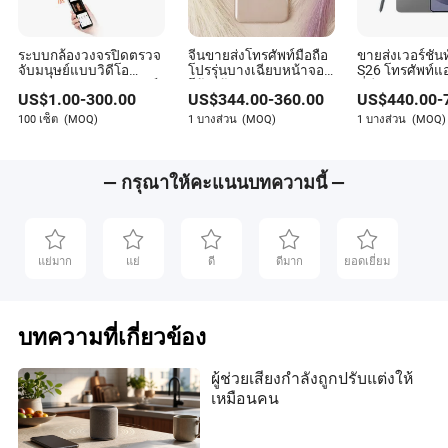
ระบบกล้องวงจรปิดตรวจ
จีนขายส่งโทรศัพท์มือถือ
ขายส่งเวอร์ชันท
จับมนุษย์แบบวิดีโอ
โปรรุ่นบางเฉียบหน้าจอ
S26 โทรศัพท์แ
HD1080p ระบบอินเตอร์
โค้งกล้องสามตัว 5g
ที่มีพลังปัญญาป
US$
1.00
-
300.00
US$
344.00
-
360.00
US$
440.00
-
คอม ประตูดิจิตอล
ระบบปัญญาประดิษฐ์ถ่าย
และสามารถปลด
ภาพเต็มรูปแบบ 80
100 เซ็ต
(MOQ)
1 บางส่วน
(MOQ)
1 บางส่วน
(MOQ)
— กรุณาให้คะแนนบทความนี้ —
แย่มาก
แย่
ดี
ดีมาก
ยอดเยี่ยม
บทความที่เกี่ยวข้อง
ผู้ช่วยเสียงกำลังถูกปรับแต่งให้
เหมือนคน