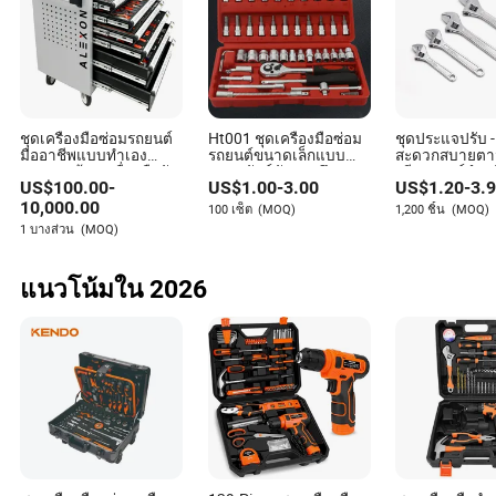
ให้การวิเคราะห์ที่ลึกซึ้งและความเห็นจากผู้เชี่ยวชาญ
เกี่ยวกับแนวโน้มและพัฒนาการล่าสุดในภาคเครื่องมือ
ฮาร์ดแวร์
ชุดเครื่องมือซ่อมรถยนต์
Ht001 ชุดเครื่องมือซ่อม
ชุดประแจปรับ 
มืออาชีพแบบทำเอง
รถยนต์ขนาดเล็กแบบ
สะดวกสบายตา
ประกอบด้วยเครื่องมือจับ
หลายฟังก์ชันรวมถึงชุด
สรีรศาสตร์สำหร
US$
100.00
-
US$
1.00
-
3.00
US$
1.20
-
3.
และชุดซ็อกเก็ต 368
บล็อก
อาชีพ, เหล็กกล
เครื่องมือช่าง, เ
10,000.00
100 เซ็ต
(MOQ)
1,200 ชิ้น
(MOQ)
ช่าง, เครื่องมือ
1 บางส่วน
(MOQ)
ประแจปรับอะลูม
ชุดเครื่องมือ
แนวโน้มใน 2026