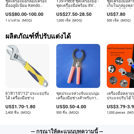
ชุดเครื่องมือกล่องเครื่อง
139-Piece ชุดเครื่องมือ -
ชุดเครื่องมือสำ
มืออลูมิเนียม Kendo
ชุดเครื่องมือพร้อม 8V
เก็บในกล่องพล
161PC สำหรับงาน
สว่านไร้สาย ชุดสว่าน
สำหรับใช้ในบ้
US$
80.00
-
100.00
US$
27.50
-
28.50
US$
7.80
ซ่อมแซมในบ้านและ
สำหรับงานบ้าน ชุดโปร
บำรุงรักษาเครื่
รถยนต์
เจกต์ DIY
ทั่วไป ชุดกล่องเ
1 บางส่วน
(MOQ)
1,000 เซ็ต
(MOQ)
500 เซ็ต
(MOQ)
ทำเอง
ผลิตภัณฑ์ที่ปรับแต่งได้
6''/8''/10''/12'' ประแจปรับ
ชุดประแจห่วงจับแบบนุ่ม
เครื่องมือหลา
ได้ เครื่องมือช่าง
เครื่องมือช่างสำหรับการ
ประแจปรับได้ 
ซ่อมรถยนต์
สแตนเลส เครื่
US$
1.70
-
1.80
US$
0.50
-
4.00
US$
3.79
-
3.
มือ
2,400 ชิ้น
(MOQ)
500 ชิ้น
(MOQ)
1,000 pieces
(MO
— กรุณาให้คะแนนบทความนี้ —