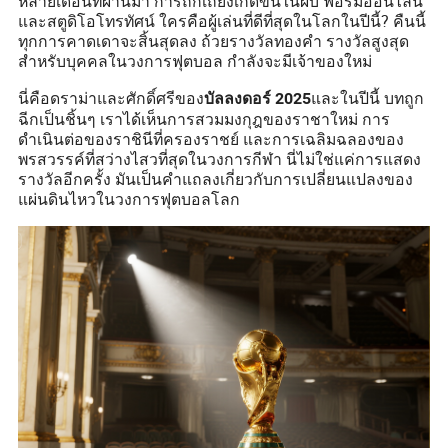
หลายเดือนที่ผ่านมา การถกเถียงเกิดขึ้นในผับ ฟอรัมออนไลน์
และสตูดิโอโทรทัศน์ ใครคือผู้เล่นที่ดีที่สุดในโลกในปีนี้? คืนนี้
ทุกการคาดเดาจะสิ้นสุดลง ถ้วยรางวัลทองคำ รางวัลสูงสุด
สำหรับบุคคลในวงการฟุตบอล กำลังจะมีเจ้าของใหม่
นี่คือดราม่าและศักดิ์ศรีของ
และในปีนี้ บทถูก
บัลลงดอร์ 2025
ฉีกเป็นชิ้นๆ เราได้เห็นการสวมมงกุฎของราชาใหม่ การ
ดำเนินต่อของราชินีที่ครองราชย์ และการเฉลิมฉลองของ
พรสวรรค์ที่สว่างไสวที่สุดในวงการกีฬา นี่ไม่ใช่แค่การแสดง
รางวัลอีกครั้ง มันเป็นคำแถลงเกี่ยวกับการเปลี่ยนแปลงของ
แผ่นดินไหวในวงการฟุตบอลโลก