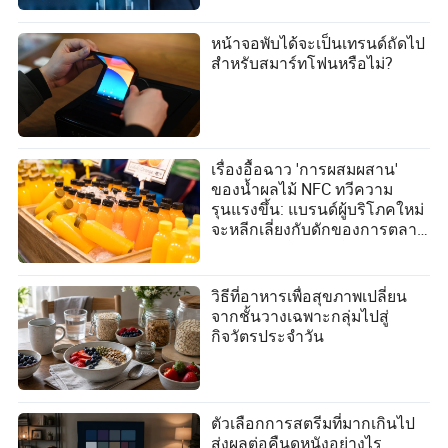
ลินดา ไคเซโด (โคลอมเบีย, เรอัล มาดริด)
หน้าจอพับได้จะเป็นเทรนด์ถัดไป
วีเก้ คัปเทน (เนเธอร์แลนด์, เชลซี)
สำหรับสมาร์ทโฟนหรือไม่?
โค้ชและสโมสรยอดเยี่ยมได้รับการยกย่องในพิธีบัลลงดอร์
2025
ความยอดเยี่ยมส่วนบุคคลเจริญรุ่งเรืองภายใต้การนำที่ยอด
เรื่องอื้อฉาว 'การผสมผสาน'
เยี่ยมและในวัฒนธรรมการชนะ
เฉลิมฉลองผู้
บัลลงดอร์ 2025
ของน้ำผลไม้ NFC ทวีความ
วางแผนที่อยู่ข้างสนามและองค์กรที่ประสบความสำเร็จอย่าง
รุนแรงขึ้น: แบรนด์ผู้บริโภคใหม่
ไม่เคยมีมาก่อนในปีที่ผ่านมา
จะหลีกเลี่ยงกับดักของการตลาด
เชิงแนวคิดได้อย่างไร?
รางวัลโยฮัน ครัฟฟ์: หลุยส์ เอ็นริเก้ และ ซาริน่า วีกแมน ได้
รับการยกย่องเป็นโค้ชยอดเยี่ยม
วิธีที่อาหารเพื่อสุขภาพเปลี่ยน
การวางแผนการคว้าแชมป์สี่รายการประวัติศาสตร์ของ PSG
จากชั้นวางเฉพาะกลุ่มไปสู่
รวมถึงแชมป์ลีกแชมเปียนส์ครั้งแรกของพวกเขา
หลุยส์ เอ็นริ
กิจวัตรประจำวัน
รางวัลโยฮัน ครัฟฟ์ โทรฟี่ชาย ความสามารถทางยุทธวิธี
เก้
และความสามารถในการจัดการทีมซุปเปอร์สตาร์ของเขาได้
แสดงให้เห็นอย่างเต็มที่ ขณะที่เขาเปลี่ยนเปแอสเชจากกลุ่ม
บุคคลให้กลายเป็นทีมที่ไม่สามารถหยุดยั้งได้
ตัวเลือกการสตรีมที่มากเกินไป
ส่งผลต่อคืนดูหนังอย่างไร
ในเกมของผู้หญิง ไม่มีใครเหมือน
เธอได้นำทีม
ซาริน่า วีกแมน