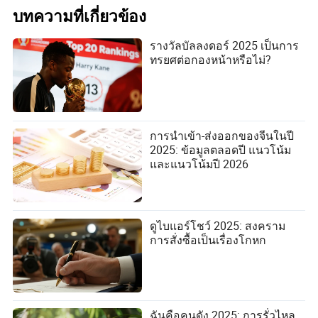
ในขณะที่รางวัลบัลลงดอร์หลักดึงดูดความสนใจ พิธีนี้ยังให้
บทความที่เกี่ยวข้อง
เกียรติผู้เชี่ยวชาญที่เป็นกระดูกสันหลังและอนาคตของกีฬา
รางวัลยาชินสำหรับผู้รักษาประตูที่ดีที่สุดและรางวัลโกปา
รางวัลบัลลงดอร์ 2025 เป็นการ
สำหรับผู้เล่นเยาวชนที่ดีที่สุดเฉลิมฉลองผู้ที่อยู่ในช่วงต่างๆ
ทรยศต่อกองหน้าหรือไม่?
ของอาชีพ แต่รวมกันด้วยพรสวรรค์ที่ยอดเยี่ยม
รางวัลยาชินสำหรับผู้ชายและผู้หญิง: ดอนนารุมมา และ แฮม
ป์ตัน ได้รับการยกย่อง
ผู้รักษาประตูที่ยอดเยี่ยมคือรากฐานของทีมแชมป์ พวกเขาเป็น
การนำเข้า-ส่งออกของจีนในปี
แนวป้องกันสุดท้ายและแนวรุกแรก
เป็น
2025: ข้อมูลตลอดปี แนวโน้ม
จานลุยจิ ดอนนารุมมา
และแนวโน้มปี 2026
รากฐานสำหรับการพิชิตยุโรปของ PSG เป็นผู้รักษาประตูที่สูง
ใหญ่ที่ทำการเซฟที่สำคัญในช่วงเวลาวิกฤติ การย้ายไปแมน
เชสเตอร์ ซิตี้ของเขาเป็นบทใหม่ แต่การชนะในคืนนี้ยืนยัน
สถานะของเขาในฐานะผู้รักษาประตูที่ดีที่สุดในโลก
ดูไบแอร์โชว์ 2025: สงคราม
ในประวัติศาสตร์ครั้งแรก เกมของผู้หญิงมีผู้ชนะรางวัลยาชิน
การสั่งซื้อเป็นเรื่องโกหก
ของตัวเองแล้ว
ของเชลซีและอังกฤษได้รับ
ฮันนาห์ แฮมป์ตัน
รางวัลครั้งแรก เป็นการยอมรับที่เหมาะสมสำหรับผู้รักษา
ประตูที่แสดงความสงบและความเป็นนักกีฬาที่น่าทึ่ง การ
แสดงของเธอมีความสำคัญทั้งในระดับสโมสรและประเทศ
สร้างมาตรฐานใหม่สำหรับความเป็นเลิศในการรักษาประตู
ฉันคือคนดัง 2025: การรั่วไหล