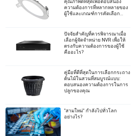
คุณภาพดีที่สุดเพื่อตอบสนอง
รางวัลโกปาสำหรับผู้ชายสองครั้ง ในวัยที่คนส่วนใหญ่ยังฝัน
ความต้องการที่หลากหลายของ
ถึงการเปิดตัวอาชีพ ยามาลเป็นเสาหลักสำหรับหนึ่งในสโมสร
ผู้ใช้และเกณฑ์การคัดเลือก
ที่ใหญ่ที่สุดในโลก พรสวรรค์ของเขาเป็นรุ่นที่ยอดเยี่ยม และ
ซัพพลายเออร์?
ศักยภาพของเขาดูเหมือนไม่มีที่สิ้นสุด
ในฝั่งผู้หญิง รางวัลโกปาครั้งแรกตกเป็นของนักเตะพรสวรรค์
ปัจจัยสำคัญที่ควรพิจารณาเมื่อ
จากบาร์เซโลนาอีกคน
ทักษะทางเทคนิคและ
วิคกี้ โลเปซ
เลือกผู้จัดจำหน่าย NVR เพื่อให้
ความเป็นผู้ใหญ่ของเธอท้าทายอายุของเธอ เธอเป็นตัวแทน
ตรงกับความต้องการของผู้ใช้
ของสายการผลิตพรสวรรค์ที่น่าทึ่งที่เกิดจากสถาบันการศึกษา
คืออะไร?
อย่าง ลา มาเซีย สัญญาอนาคตที่สดใสและยอดเยี่ยมสำหรับ
กีฬา
คู่มือที่ดีที่สุดในการเลือกกระถาง
การจัดอันดับรางวัลโกปาสำหรับผู้ชาย:
ต้นไม้ในสวนที่สมบูรณ์แบบ:
ตอบสนองความต้องการในการ
ลามีน ยามาล (สเปน, บาร์เซโลนา)
ปลูกของคุณ
เดซีเร ดูเอ้ (ฝรั่งเศส, ปารีส แซงต์-แชร์กแมง)
ชูเอา เนเวส (โปรตุเกส, ปารีส แซงต์-แชร์กแมง)
"สามใหม่" กำลังไปทั่วโลก
อย่างไร?
การจัดอันดับรางวัลโกปาสำหรับผู้หญิง:
วิคกี้ โลเปซ (สเปน, บาร์เซโลนา)