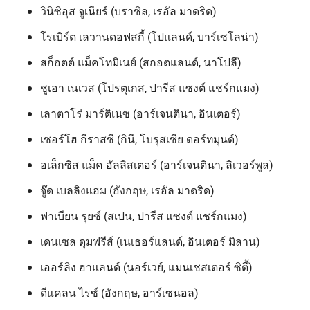
วินิซิอุส จูเนียร์ (บราซิล, เรอัล มาดริด)
โรเบิร์ต เลวานดอฟสกี้ (โปแลนด์, บาร์เซโลน่า)
สก็อตต์ แม็คโทมิเนย์ (สกอตแลนด์, นาโปลี)
ชูเอา เนเวส (โปรตุเกส, ปารีส แซงต์-แชร์กแมง)
เลาตาโร่ มาร์ติเนซ (อาร์เจนตินา, อินเตอร์)
เซอร์โฮ กีราสซี (กินี, โบรุสเซีย ดอร์ทมุนด์)
อเล็กซิส แม็ค อัลลิสเตอร์ (อาร์เจนตินา, ลิเวอร์พูล)
จู๊ด เบลลิงแฮม (อังกฤษ, เรอัล มาดริด)
ฟาเบียน รุยซ์ (สเปน, ปารีส แซงต์-แชร์กแมง)
เดนเซล ดุมฟรีส์ (เนเธอร์แลนด์, อินเตอร์ มิลาน)
เออร์ลิง ฮาแลนด์ (นอร์เวย์, แมนเชสเตอร์ ซิตี้)
ดีแคลน ไรซ์ (อังกฤษ, อาร์เซนอล)