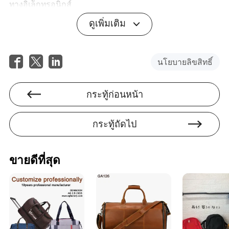
ทางอิเล็กทรอนิกส์
ดูเพิ่มเติม
Q: ราคากระเป๋าเดินทางอัจฉริยะโดยเฉลี่ยอยู่ที่เท่าไร?
A: ราคาจะแตกต่างกันไปตามคุณสมบัติและคุณภาพ โดย
ทั่วไปมีตั้งแต่ระดับกลางถึงระดับไฮเอนด์ ควรปรับสมดุล
นโยบายลิขสิทธิ์
ต้นทุนกับประโยชน์ใช้สอยที่กระเป๋ามอบให้เสมอ
กระทู้ก่อนหน้า
กระทู้ถัดไป
Marquis Randolph
ผู้เขียน
ขายดีที่สุด
มาร์ควิส แรนดอล์ฟ เป็นนักเขียนที่มีประสบการณ์ใน
อุตสาหกรรมกระเป๋าเดินทางและกล่องของขวัญ โดย
เชี่ยวชาญในการประเมินผลกระทบต่อสิ่งแวดล้อมของ
ผลิตภัณฑ์และกระบวนการผลิต ด้วยความใส่ใจในราย
ละเอียดและความหลงใหลในความยั่งยืน มาร์ควิสให้
ข้อมูลเชิงลึกที่มีคุณค่าเกี่ยวกับแนวปฏิบัติด้านสิ่งแวดล้อม