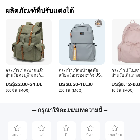
ผลิตภัณฑ์ที่ปรับแต่งได้
กระเป๋าเป้สะพายหลัง
กระเป๋าเป้กันน้ำสุดทัน
กระเป๋าเป้ไนล
สำหรับคอมพิวเตอร์
สมัยพร้อมช่องชาร์จ USB
สำหรับเดินทาง
โน้ตบุ๊กกันน้ำแบบกีฬา
สำหรับเดินทางและใส่
กระเป๋านักเรีย
US$
22.00
-
24.00
US$
8.50
-
10.30
US$
8.12
-
8.
และท่องเที่ยวจากผ้าแค
แล็ปท็อปสำหรับผู้ชาย
นวาสเคลือบขี้ผึ้ง
500 ชิ้น
(MOQ)
200 ชิ้น
(MOQ)
10 ชิ้น
(MOQ)
(CY3359)
— กรุณาให้คะแนนบทความนี้ —
แย่มาก
แย่
ดี
ดีมาก
ยอดเยี่ยม