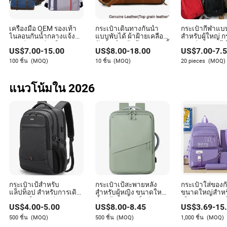
ในอุตสาหกรรมนี้
เครื่องมือ OEM รองเท้า
กระเป๋าเดินทางกันน้ำ
กระเป๋ากีฬาแ
ไนลอนกันน้ำกลางแจ้งยิม
แบบพับได้ ผ้าฝ้ายเคลือบ
สำหรับผู้ใหญ่ ก
ขายส่งกระเป๋าเดินทางรถ
กันน้ำ สำหรับผู้ชาย ฮอกกี้
กระเป๋าแบกเป้
US$
7.00
-
15.00
US$
8.00
-
18.00
US$
7.00
-
7.
เข็นกระเป๋าเดินทางสุด
ท้องฟ้า เดินทาง กระเป๋า
กีฬามวยปล้ำแล
สัปดาห์จักรยานกีฬาเป้
ใส่รองเท้า กระเป๋าเดิน
กลางแจ้ง
100 ชิ้น
(MOQ)
10 ชิ้น
(MOQ)
20 pieces
(MOQ)
สะพายหลังกระเป๋าเดิน
ทางแบบดูฟเฟิล กระเป๋า
ทางกระเป๋าใส่ของใช้
สำหรับออกกำลังกาย
ส่วนตัวผ้าใบ
กระเป๋ากีฬา สไตล์วินเทจ
แนวโน้มใน 2026
กระเป๋าเดินทางสุด
สัปดาห์ รถเข็นเดินทาง
กระเป๋าเป้สำหรับ
กระเป๋าเป้สะพายหลัง
กระเป๋าใส่ของก
แล็ปท็อป สำหรับการเดิน
สำหรับผู้หญิง ขนาดใหญ่
ขนาดใหญ่สำหร
ทางธุรกิจ กระเป๋า
น้ำหนักเบา ชาร์จผ่าน
เดินทางกลางแจ้
US$
4.00
-
5.00
US$
8.00
-
8.45
US$
3.69
-
15
คอมพิวเตอร์สำหรับ
USB สำหรับการเดินทาง
สะพายหลังสำหร
วิทยาลัย พร้อมพอร์ต
ระยะสั้น
นักเรียน
500 ชิ้น
(MOQ)
500 ชิ้น
(MOQ)
1,000 ชิ้น
(MOQ)
ชาร์จ USB