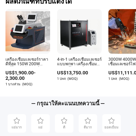
ผลิตภัณฑ์ที่ปรับแต่งได้
เครื่องเชื่อมเลเซอร์ราคา
4-in-1 เครื่องเชื่อมเลเซอร์
3000W 4000W เ
ดีที่สุด 150W 200W
แบบพกพา เครื่องเชื่อม
เชื่อมเลเซอร์ไฟเ
เครื่องบัดกรีเลเซอร์
เลเซอร์ไฟเบอร์ระบาย
รับการรับรอง C
US$
1,900.00
-
US$
13,750.00
US$
11,111.
สำหรับเครื่องประดับทอง
อากาศสำหรับการเชื่อม
อุตสาหกรรมกา
โลหะผสมทองแดงและอลู
โลหะ
2,300.00
1 Unit
(MOQ)
1 Unit
(MOQ)
มิเนียมพร้อมแผงควบคุม
1 บางส่วน
(MOQ)
อัจฉริยะ
— กรุณาให้คะแนนบทความนี้ —
แย่มาก
แย่
ดี
ดีมาก
ยอดเยี่ยม