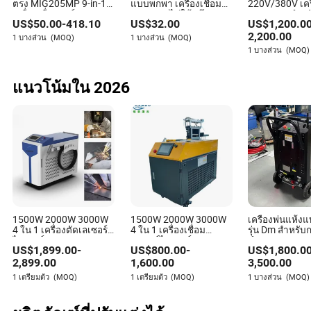
ตรง MIG205MP 9-in-1
แบบพกพา เครื่องเชื่อม
220V/380V เครื
เครื่องเชื่อมอาร์กแบบ
MIG แบบไม่ใช้แก๊ส
แบบพกพาสำหรั
US$
50.00
-
418.10
US$
32.00
US$
1,200.0
หลายกระบวนการ เครื่อง
ขุด
เชื่อม MIG เครื่องเชื่อมอิน
2,200.00
1 บางส่วน
(MOQ)
1 บางส่วน
(MOQ)
เวอร์เตอร์ที่มีการควบคุม
1 บางส่วน
(MOQ)
ผ่านแอป สินค้าในคลัง
สหรัฐ/แคนาดา
แนวโน้มใน 2026
1500W 2000W 3000W
1500W 2000W 3000W
เครื่องพ่นแห้ง
4 ใน 1 เครื่องตัดเลเซอร์
4 ใน 1 เครื่องเชื่อม
รุ่น Dm สำหรับ
ไฟเบอร์แบบพกพา
เลเซอร์ไฟเบอร์แบบพก
ทำความสะอาดด
US$
1,899.00
-
US$
800.00
-
US$
1,800.0
ทำความสะอาด เชื่อม
พาสำหรับการตัด
ราคา สำหรับเหล็กกล้า
ทำความสะอาดและเชื่อม
2,899.00
1,600.00
3,500.00
คาร์บอน สแตนเลส อลูมิ
รอยต่อสำหรับเหล็กกล้า
1 เตรียมตัว
(MOQ)
1 เตรียมตัว
(MOQ)
1 บางส่วน
(MOQ)
เนียม โลหะ เหล็ก อิน็อกซ์
คาร์บอน สแตนเลส อลูมิ
การเชื่อม
เนียม โลหะ เหล็ก อิน็อกซ์
การบัดกรี โลหะผสม