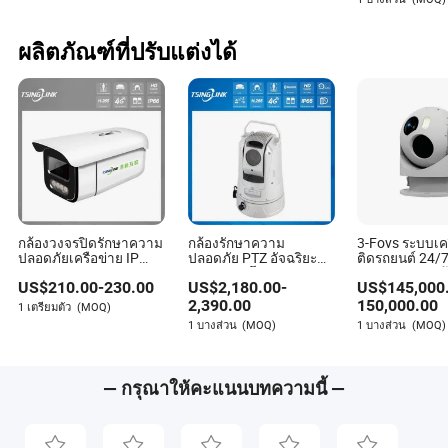
สำหรับผู้บริโภค
Dahua
ผลิตภัณฑ์ที่ปรับแต่งได้
กล้องวงจรปิดรักษาความ
กล้องรักษาความ
3-Fovs ระบบเค
ปลอดภัยเครือข่าย IP
ปลอดภัย PTZ อัจฉริยะ
ติดรถยนต์ 24/7
แบบกระบอก WDR
ติดตามอัตโนมัติแบบ
ถ่ายภาพความร
US$
210.00
-
230.00
US$
2,180.00
-
US$
145,000
ไมโครโฟน การจดจำ
ควบคุมระยะไกลสำหรับ
ไกลแบบมัลติสเป
ใบหน้า Megapixel Super
การตรวจสอบการจราจร
มีการระบายคว
2,390.00
150,000.00
1 เตรียมตัว
(MOQ)
Starlight 4.0 IR 2K Lpr
1 บางส่วน
(MOQ)
1 บางส่วน
(MOQ)
DC12V
— กรุณาให้คะแนนบทความนี้ —