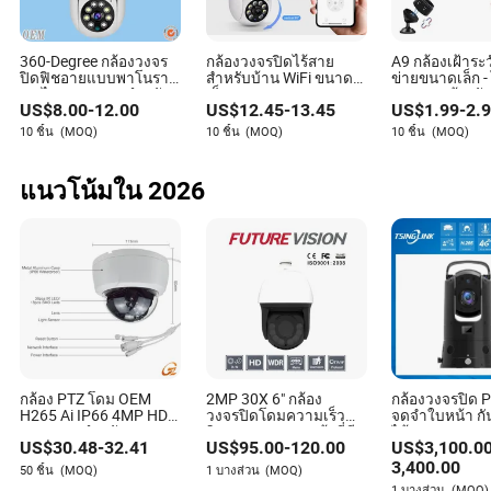
Q5: กล้องกลางแจ้งสามารถทำงานในสภาพอากาศที่รุนแรง
ได้หรือไม่?
360-Degree กล้องวงจร
กล้องวงจรปิดไร้สาย
A9 กล้องเฝ้าระว
ปิดฟิชอายแบบพาโนรา
สำหรับบ้าน WiFi ขนาด
ข่ายขนาดเล็ก - 
ตอบ: ใช่ กล้องวงจรปิดกลางแจ้งหลายรุ่นถูกออกแบบมาให้
มา ไฟ LED WiFi สำหรับ
เล็ก 2MP 2K 1080P HD
1080P, กล้องร
US$
8.00
-
12.00
US$
12.45
-
13.45
US$
1.99
-
2.
ทนทานต่อสภาพอากาศที่รุนแรง ด้วยคุณสมบัติเช่น ตัวเครื่อง
ความปลอดภัยในบ้าน
PTZ มองกลางคืน บันทึก
ปลอดภัยเครือข่า
วิดีโอ SD การถ่ายภาพ
เหล็กติดตั้ง, ก
กันน้ำและทนต่ออุณหภูมิ ควรตรวจสอบคุณสมบัติเหล่านี้ก่อน
10 ชิ้น
(MOQ)
10 ชิ้น
(MOQ)
10 ชิ้น
(MOQ)
เครือข่ายอัจฉริยะ ระบบ
เล็กสำหรับบ้านอ
ซื้อ
เสียงสื่อสาร การแจ้ง
พร้อมฟังก์ชันม
เตือนความปลอดภัย CE
ที่มืด
แนวโน้มใน 2026
Avah Delacruz
ผู้เขียน
อาวาห์ เดอลาครูซ เป็นนักเขียนที่มีความเชี่ยวชาญใน
กล้อง PTZ โดม OEM
2MP 30X 6" กล้อง
กล้องวงจรปิด 
อุตสาหกรรมความปลอดภัยและการป้องกัน ด้วยความมุ่ง
H265 Ai IP66 4MP HD
วงจรปิดโดมความเร็ว
จดจำใบหน้า กัน
มั่นในการประเมินเงื่อนไขการรับประกันของผู้จัด
Ai Poe Pi สำหรับการ
อินฟราเรดกลางแจ้งที่มี
ได้ 360 องศา แ
จำหน่ายและนโยบายการคืนสินค้า อาวาห์ทุ่มเทเพื่อ
US$
30.48
-
32.41
US$
95.00
-
120.00
US$
3,100.0
ตรวจสอบความปลอดภัย,
การถ่ายภาพความร้อน
WiFi สำหรับใช้
กล้อง CCTV ขนาดเล็กที่
ภายนอก สตาร์ไ
3,400.00
ป้องกันปัญหาที่อาจเกิดขึ้นและรับรองการปกป้องที่ดีที่สุด
50 ชิ้น
(MOQ)
1 บางส่วน
(MOQ)
ซ่อนอยู่ ผลิตโดย Hik และ
ฉุกเฉิน 4G 360
1 บางส่วน
(MOQ)