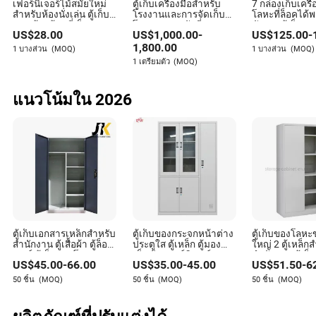
เฟอร์นิเจอร์ไม้สมัยใหม่
ตู้เก็บเครื่องมือสำหรับ
7 กล่องเก็บเครื่
สำหรับห้องนั่งเล่น ตู้เก็บ
โรงงานและการจัดเก็บใน
โลหะที่ล็อคได้พ
รองเท้าพร้อมที่เก็บของ
โรงรถแบบหนักที่สามารถ
ชักและตู้เก็บข
US$
28.00
US$
1,000.00
-
US$
125.00
-
ปรับเปลี่ยนได้
เลื่อน
1,800.00
1 บางส่วน
(MOQ)
1 บางส่วน
(MOQ)
1 เตรียมตัว
(MOQ)
แนวโน้มใน 2026
ตู้เก็บเอกสารเหล็กสำหรับ
ตู้เก็บของกระจกหน้าต่าง
ตู้เก็บของโลห
สำนักงาน ตู้เสื้อผ้า ตู้ล็อก
ประตูใส ตู้เหล็ก ตู้มอง
ใหญ่ 2 ตู้เหล็ก
เกอร์ ตู้เก็บของโลหะ
เห็นชัด เฟอร์นิเจอร์
สำนักงาน ตู้เก
US$
45.00
-
66.00
US$
35.00
-
45.00
US$
51.50
-
6
สำนักงาน
50 ชิ้น
(MOQ)
50 ชิ้น
(MOQ)
50 ชิ้น
(MOQ)