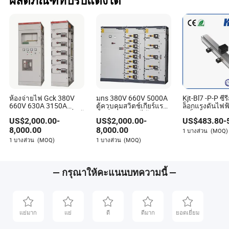
ผลิตภัณฑ์ที่ปรับแต่งได้
ห้องจ่ายไฟ Gck 380V
มns 380V 660V 5000A
Kjt-Bl7 -P-P ซีรี
660V 630A 3150A
ตู้ควบคุมสวิตช์เกียร์แรง
ล็อกแรงดันไฟฟ
ระบบควบคุมแรงดันต่ำ ตู้
ดันต่ำแบบถอดได้
เหล็กขั้วต่อเซน
US$
2,000.00
-
US$
2,000.00
-
US$
483.80
-
สวิตช์
ตำแหน่งแบบเส
Profile Housin
8,000.00
8,000.00
1 บางส่วน
(MOQ)
1 บางส่วน
(MOQ)
1 บางส่วน
(MOQ)
— กรุณาให้คะแนนบทความนี้ —
แย่มาก
แย่
ดี
ดีมาก
ยอดเยี่ยม