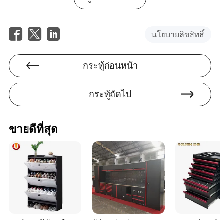
นโยบายลิขสิทธิ์
Devin Franklin
กระทู้ก่อนหน้า
ผู้เขียน
กระทู้ถัดไป
เดวิน แฟรงคลิน เป็นนักเขียนที่มีประสบการณ์มากใน
อุตสาหกรรมไฟฟ้าและอิเล็กทรอนิกส์ เขาเชี่ยวชาญใน
การประเมินว่าซัพพลายเออร์มีเครือข่ายโลจิสติกส์ที่มี
ขายดีที่สุด
ประสิทธิภาพเพียงพอที่จะลดความล่าช้าในการส่งมอบ
หรือไม่ ข้อมูลเชิงลึกของเดวินมีคุณค่าสำหรับธุรกิจที่
ต้องการปรับปรุงห่วงโซ่อุปทานและรับประกันการส่งมอบ
ตรงเวลา