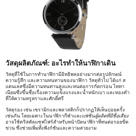
วัสดุผลิตภัณฑ์: อะไรทำให้นาฬิกาเดิน
วัสดุที่ใช้ในการทำนาฬิกามีอิทธิพลอย่างมากต่อรูปลักษณ์
ความรู้สึก และความทนทานของนาฬิกา วัสดุทั่วไป ได้แก่ ส
แตนเลสซึ่งมีความทนทานสูงและทนต่อการกัดกร่อน ไททา
เนียมซึ่งขึ้นชื่อเรื่องความแข็งแรงและน้ำหนักเบา และทองคำ
ที่ให้ความหรูหราและศักดิ์ศรี
วัสดุรอง เช่น เซรามิกและพลาสติกก็ปรากฏให้เห็นบ่อยครั้ง
เช่นกัน โดยเฉพาะในนาฬิกากีฬาและแฟชั่น
ผู้ผลิตที่มีชื่อเสียง
อาจใช้คริสตัลแซฟไฟร์สำหรับหน้าปัดนาฬิกาที่ทนต่อรอยขีด
ข่วน ซึ่งช่วยเพิ่มทั้งฟังก์ชันและความสวยงาม