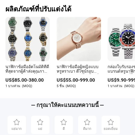
กล่อง
ผลิตภัณฑ์ที่ปรับแต่งได้
นาฬิกาข้อมืออัตโนมัติที่ดี
นาฬิกาข้อมือผู้หญิงแบบ
กล่องใบรับรอง
ที่สุดจากผู้ค้าส่งคุณภาพ
หรูหราเบา ดีไซน์รอบ
แบรนด์หรูนาฬิ
สูง 1: 1 นาฬิกาเครื่องกลส
หน้าปัดเพชร สีโรสโกลด์
ขวัญซุปเปอร์
US$
85.00
-
380.00
US$
55.00
-
999.00
US$
9.90
-
99
วิสโคลน
ระบบควอตซ์ สายสแตน
อัตโนมัติขายส่
เลสสตีล
ออกแบบนาฬิกา
1 บางส่วน
(MOQ)
5 ชิ้น
(MOQ)
1 บางส่วน
(MOQ)
แตนเลสสวิส
— กรุณาให้คะแนนบทความนี้ —
แย่มาก
แย่
ดี
ดีมาก
ยอดเยี่ยม