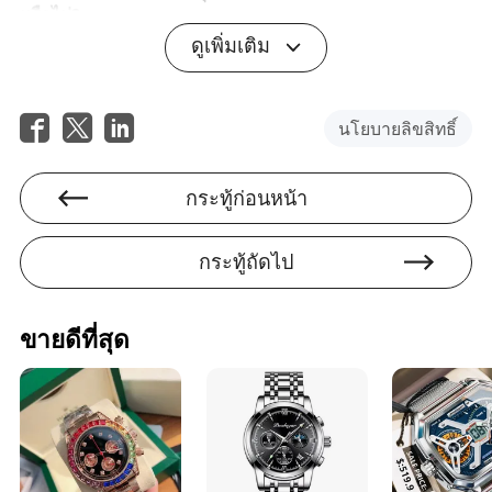
หรือไม่?
ดูเพิ่มเติม
ตอบ: ขึ้นอยู่กับความต้องการของคุณ สมาร์ทวอทช์มีการ
เชื่อมต่อและแอปพลิเคชันที่หลากหลาย ในขณะที่นาฬิกาแบบ
ดั้งเดิมให้ความสง่างามและความเรียบง่าย
นโยบายลิขสิทธิ์
คำถาม 4: วัสดุใดที่ทนทานที่สุดสำหรับการสวมใส่ในชีวิต
ประจำวัน?
กระทู้ก่อนหน้า
ตอบ: สแตนเลสมีความทนทานสูงและเหมาะสำหรับการใช้
งานในชีวิตประจำวัน ในขณะที่ไททาเนียมมีความแข็งแรง
เพิ่มขึ้นและมีน้ำหนักเบา
กระทู้ถัดไป
ขายดีที่สุด
Kai Olson
ผู้เขียน
ไค โอลสัน เป็นนักเขียนที่มีประสบการณ์มากมายใน