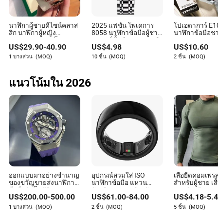
อุตสาหกรรมสินค้าอุปโภคบริโภค โดยเฉพาะในภาค
ไฟฟ้าและอิเล็กทรอนิกส์ ด้วยความเข้าใจอย่างลึกซึ้งเกี่ยว
กับวิธีการชำระเงิน เงื่อนไข และเงื่อนไขเครดิตที่เฉพาะ
นาฬิกาผู้ชายดีไซน์คลาส
2025 แฟชั่น โพเดการ
โปเอดาการ์ E1
เจาะจงสำหรับอุตสาหกรรมเบาและผลิตภัณฑ์ที่ใช้ในชีวิต
สิก นาฬิกาผู้หญิง
8058 นาฬิกาข้อมือผู้ชาย
นาฬิกาข้อมือ
คุณภาพ AAA เรโลเจส
แบรนด์ชั้นนำหรูหรา หนัง
เลสหรูหราหลาย
ประจำวัน ไคจึงนำความรู้มากมายมาสู่งานเขียนของเขา
US$
29.90
-
40.90
US$
4.98
US$
10.60
41mm36mm31mm
สีน้ำเงิน นาฬิกากีฬา กัน
สี่เหลี่ยมกันน้ำ
นาฬิกาอัตโนมัติ แฟชั่น
น้ำ นาฬิกาควอตซ์
1 บางส่วน
(MOQ)
10 ชิ้น
(MOQ)
2 ชิ้น
(MOQ)
แนวโน้มใน 2026
ออกแบบมาอย่างชำนาญ
อุปกรณ์สวมใส่ ISO
เสื้อยืดคอมเพรส
ของขวัญขายส่งนาฬิกา
นาฬิกาข้อมือ แหวน
สำหรับผู้ชาย เส
ข้อมืออัตโนมัติคุณภาพ
อัจฉริยะ แหวนสำหรับ
ยาวสำหรับออก
US$
200.00
-
500.00
US$
61.00
-
84.00
US$
4.18
-
5.
สูง 1: 1 การเคลื่อนไหวส
ผู้ชาย แหวนอัจฉริยะ
กีฬา วิ่ง ฟิตเนส 
วิสยางสีม่วง
สำหรับผู้ชาย โทรศัพท์
เร็วสำหรับผู้ชา
1 บางส่วน
(MOQ)
2 ชิ้น
(MOQ)
5 ชิ้น
(MOQ)
Android และ iOS พร้อม