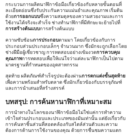
กระบวนการผลิตนาฬิกาข้อมือเกี่ยวข้องกับหลายขั้นตอนที่
ละเอียดอ่อนซึ่งรับประกันความแม่นยำและคุณภาพ เริ่มต้น
ด้วย
ซึ่งความสมดุลของความสวยงามและการ
การออกแบบ
ใช้งานได้จริงจะสำเร็จ ช่างทำนาฬิกาที่มีทักษะจะย้ายไปที่
การสร้างต้นแบบ
การสร้างต้นแบบ
ความซับซ้อน
ตามมา โดยเกี่ยวข้องกับการ
การประกอบ
ประกอบส่วนประกอบเล็กๆ จำนวนมาก ซึ่งมักจะถูกเลือกโดย
ช่างฝีมือผู้เชี่ยวชาญ การทดสอบอย่างเข้มงวด
การควบคุม
การทดสอบเพื่อให้แน่ใจว่าแต่ละนาฬิกาเป็นไปตาม
คุณภาพ
มาตรฐานที่กำหนดของอุตสาหกรรม
สุดท้าย ผลิตภัณฑ์สำเร็จรูปจะต้องผ่าน
การตกแต่งขั้นสุดท้าย
เพื่อความพร้อมสำหรับตลาด ซึ่งมักเกี่ยวข้องกับบรรจุภัณฑ์
และการนำเสนอที่สร้างสรรค์
บทสรุป: การค้นหานาฬิกาที่เหมาะสม
การนำทางในโลกของนาฬิกาข้อมือไม่ใช่แค่การทำความ
เข้าใจส่วนประกอบและประเภทของมันเท่านั้น แต่ยังเกี่ยวกับ
การค้นหาชิ้นส่วนที่สอดคล้องกับสไตล์ส่วนตัวและความ
ต้องการด้านการใช้งานของคุณ ด้วยการชื่นชมความแตก