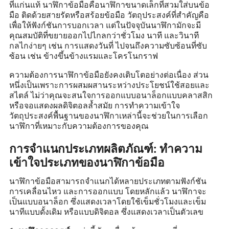
ที่แก่นแท้ นาฬิกาข้อมือคือนาฬิกาขนาดเล็กที่สวมใส่บนข้อ
มือ ติดด้วยสายรัดหรือสร้อยข้อมือ วัตถุประสงค์ที่สำคัญคือ
เพื่อให้ฟังก์ชันการบอกเวลา แต่ในปัจจุบันนาฬิกามักจะมี
คุณสมบัติที่ขยายออกไปไกลกว่าชั่วโมง นาที และวินาที
กลไกง่ายๆ เช่น การแสดงวันที่ ไปจนถึงความซับซ้อนที่ซับ
ซ้อน เช่น ข้างขึ้นข้างแรมและโครโนกราฟ
ความต้องการนาฬิกาข้อมือยังคงเติบโตอย่างต่อเนื่อง ส่วน
หนึ่งเป็นเพราะการผสมผสานระหว่างประโยชน์ใช้สอยและ
สไตล์ ไม่ว่าคุณจะสนใจการออกแบบอนาล็อกแบบคลาสสิก
หรือจอแสดงผลดิจิตอลล้ำสมัย การทำความเข้าใจ
วัตถุประสงค์พื้นฐานของนาฬิกาเหล่านี้จะช่วยในการเลือก
นาฬิกาที่เหมาะกับความต้องการของคุณ
การจำแนกประเภทผลิตภัณฑ์: ทำความ
เข้าใจประเภทของนาฬิกาข้อมือ
นาฬิกาข้อมือสามารถจำแนกได้หลายประเภทตามฟังก์ชัน
การเคลื่อนไหว และการออกแบบ โดยหลักแล้ว นาฬิกาจะ
เป็นแบบอนาล็อก ซึ่งแสดงเวลาโดยใช้เข็มชั่วโมงและเข็ม
นาทีแบบดั้งเดิม หรือแบบดิจิตอล ซึ่งแสดงเวลาเป็นตัวเลข