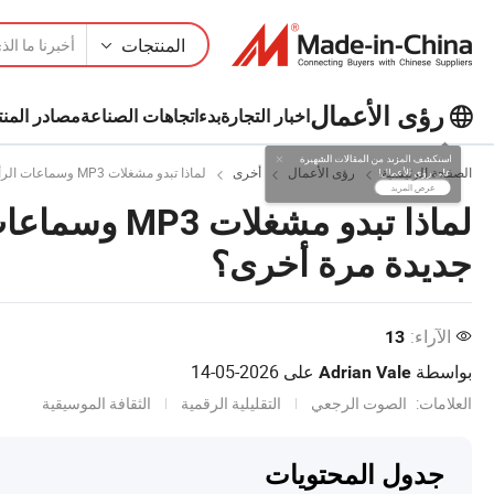
المنتجات
رؤى الأعمال
اخبار التجارة
بدء
اتجاهات الصناعة
مصادر المنت
استكشف المزيد من المقالات الشهيرة
الصفحة الرئيسية
رؤى الأعمال
أخرى
لماذا تبدو مشغلات MP3 وسماعات الرأس السلكية وأجهزة iPod جديدة مرة أخرى؟
على رؤى الأعمال!
عرض المزيد
جديدة مرة أخرى؟
الآراء:
13
بواسطة
على
2026-05-14
Adrian Vale
العلامات:
الصوت الرجعي
التقليلية الرقمية
الثقافة الموسيقية
جدول المحتويات