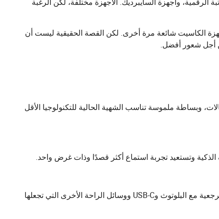
بة الرقمية، وأجهزة السايبرديك. الأجهزة مختلفة، لكن الرغبة
سماعات الرأس السلكية، مشغلات MP3، أجهزة iPod، وأجهزة الكاسيت شائعة مرة أخرى. لكن القصة الحقيقية ليست أن
من أجل شعور أفضل.
حالات، وبساطة ملموسة تناسب الشهية الحالية للتكنولوجيا الأقل
كية وتستعيد تجربة استماع أكثر قصدًا وذات غرض واحد.
لا. العديد من المنتجات الجديدة تجمع بين التنسيقات أو التصميمات الرجعية مع البلوتوث وUSB-C ووسائل الراحة الأخرى التي تجعلها