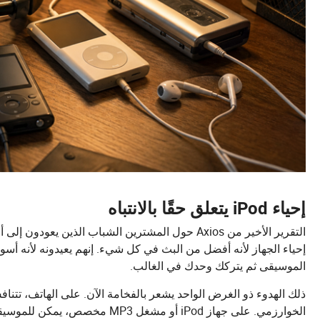
إحياء iPod يتعلق حقًا بالانتباه
إحياء الجهاز لأنه أفضل من البث في كل شيء. إنهم يعيدونه لأنه أسو
الموسيقى ثم يتركك وحدك في الغالب.
ذلك الهدوء ذو الغرض الواحد يشعر بالفخامة الآن. على الهاتف، تتنا
الخوارزمي. على جهاز iPod أو مشغل MP3 مخصص، يمكن للموسيقى استعادة بعض شكلها القديم كوجهة بدلاً من الفوضى الخلفية.