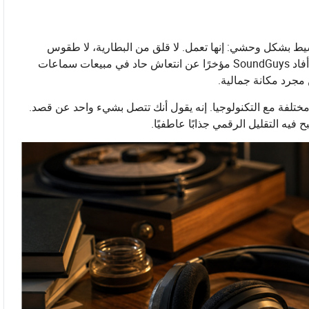
يط بشكل وحشي: إنها تعمل. لا قلق من البطارية، لا طقوس
الاقتران، لا غرابة في البرامج الثابتة المفاجئة، ولا تأخير في الصوت. أفاد SoundGuys مؤخرًا عن انتعاش حاد في مبيعات سماعات
مختلفة مع التكنولوجيا. إنه يقول أنك تتصل بشيء واحد عن قصد.
ه التقليل الرقمي جذابًا عاطفيًا.