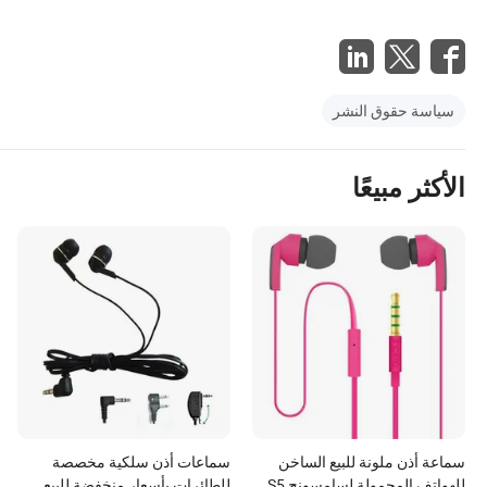
سياسة حقوق النشر
الأكثر مبيعًا
سماعة أذن ملونة للبيع الساخن
سماعات أذن سلكية مخصصة
للهواتف المحمولة لسامسونج S5
للطائرات بأسعار منخفضة للبيع