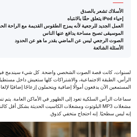
الأسلاك تشعر بالصدق
إحياء iPod يتعلق حقًا بالانتباه
العمل الجديد للرجعية لأنه يمزج الطقوس القديمة مع الراحة الحد
الموسيقى تصبح مساحة يدافع عنها الناس
الصوت الرجعي ليس عن الماضي بقدر ما هو عن الحدود
الأسئلة الشائعة
لسنوات، كانت قصة الصوت الشخصي واضحة. كل شيء سيندمج في ال
المستمعين الآن يدفعون أموالًا إضافية ويتحملون إزعاجًا إضافيًا لإلغاء
مشغلات MP3 البلوتوث ومشغلات الكاسيت الحديثة بشكل أقل 
إنه ليس سطحيًا. إنه احتجاج متخفي كذوق.