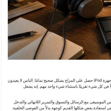
التقرير الأخير من Axios حول المشترين الشباب الذين يعودون إلى أجهزة iPod حصل على المزاج بشكل صحيح تمامًا. الناس لا يعيدون
أ في كل شيء تقريبًا باستثناء شيء واحد مهم. إنه يشغل
فس الموسيقى مع الرسائل والتسوق والتمرير اللانهائي والتدخل