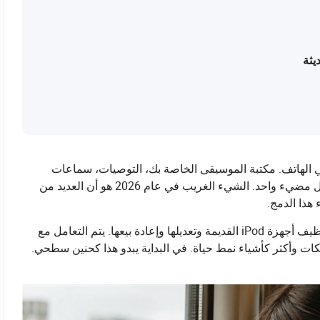
يثة
هاتف. مكتبة الموسيقى الخاصة بك، التوصيات، سماعات
الرأس، الطبقة الاجتماعية، والاشتراكات كلها ستعيش داخل مستطيل مضيء واحد. الشيء الغريب في عام 2026 هو أن العديد من
 هذا الدمج.
سماعات الرأس السلكية تعود إلى الظهور في الأماكن العامة. يتم تنظيف أجهزة iPod القديمة وتعديلها وإعادة بيعها. يتم التعامل مع
كالنكات وأكثر كأشياء نمط حياة. في البداية يبدو هذا كحنين سطحي.