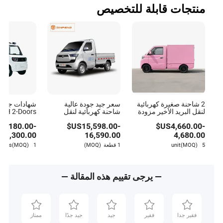
منتجات قابلة للتخصيص
2 شاحنة صغيرة كهربائية
سعر جيد جودة عالية
شهادات جودة
لنقل البريد الأخير مزودة
شاحنة كهربائية لنقل
ببطارية ليثيوم
البضائع بأربع عجلات مع
كهربائية صغير
$
1,180.00
-
US$
15,598.00
-
US$
4,660.00
-
تكييف هواء مركبة جديدة
تعمل بالطاقة
1,300.00
16,590.00
4,680.00
5 unit
(MOQ)
1 قطعة
(MOQ)
1 pieces
(MOQ)
— يرجى تقييم هذه المقالة —
فقير جدا
فقير
جيد
جيد جدًا
ممتاز