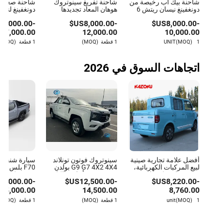
شاحنة بيك أب رخيصة من
شاحنة تفريغ سينوتروك
شاحنة صغيرة
دونغفينغ نيسان ريتش 6
هوهان المعاد تجديدها
دونغفينغ لنقل 
بمحرك ديزل 4X4 صف
جديدة ومستعملة شاحنة
شاحنة بيك أب
$
4,000.00
-
US$
8,000.00
-
US$
8,000.00
-
واحد مزدوج صف قيادة
HOWO Nx شاحنة ديزل
صغيرة لوجست
يسار ويمين
30 طن سعر الشاحنة 6X4
والتوصيل
7,000.00
12,000.00
10,000.00
8X4 شاحنة تفريغ
1 UNIT
(MOQ)
1 قطعة
(MOQ)
1 قطعة
(MOQ)
اتجاهات السوق في 2026
أفضل علامة تجارية صينية
سينوتروك فوتون تونلاند
لبيع المركبات الكهربائية،
G9 G7 4X2 4X4 بولدن
مصنع شاحنة كهربائية
S6 مزدوجة أحادية الكابينة
صغيرة كهربائ
15,000.00
-
US$
12,500.00
-
US$
8,220.00
-
صغيرة منزلية للبالغين،
ديزل دفع رباعي قيادة
4X4 شاحنة
شاحنة كهربائية مزدوجة
على الطرق الوعرة
كهربائية جرار
25,000.00
14,500.00
8,760.00
المقصورة الأرخص مع 4
0.5/1ton بيك أب
مزدوجة الكابي
1 unit
(MOQ)
1 قطعة
(MOQ)
1 قطعة
(MOQ)
مقاعد للبيع بسعر