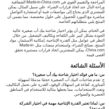
المراجعة والتقييم القوي في Made-in-China.com الشفافية
وراحة البال عند اتخاذ قرارات الشراء. على سبيل المثال، يمكن
للمشتري الذي يحتاج إلى مواصفات فنية أو استشارة التواصل
مباشرة مع المورد للحصول على حلول مخصصة، مما يضمن أن
المنتج يلبي متطلباتهم الخاصة.
في الختام، يمكن أن يؤثر اختيار شاحنة بيك أب صغيرة عالية
الجودة بشكل كبير على الكفاءة وتكاليف التشغيل. من خلال
النظر في عوامل مثل القدرة الإنتاجية، إمكانية الاستثمار، مواد
المنتج، نصائح الشراء، واستخدام منصات مثل Made-in-
China.com، يمكن للمشترين اتخاذ قرارات مستنيرة تحقق
أقصى قيمة.
الأسئلة الشائعة
س: ما هي فوائد اختيار شاحنة بيك أب صغيرة؟
ج: تقدم شاحنات البيك أب الصغيرة حجمًا مدمجًا لسهولة
المناورة، كفاءة في استهلاك الوقود، القدرة على تحمل التكاليف،
وتعدد الاستخدامات، مما يجعلها مثالية للاستخدام في المناطق
الحضرية والضواحي.
س: لماذا تعتبر القدرة الإنتاجية مهمة في اختيار الشركة
المصنعة؟