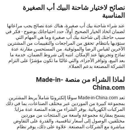
نصائح لاختيار شاحنة البيك أب الصغيرة
المناسبة
عند شراء شاحنة بيك أب صغيرة، هناك عدة نصائح يجب مراعاتها
لضمان اتخاذ الخيار الصحيح. أولاً، حدد احتياجاتك بوضوح - فكر في
سبب حاجتك إلى شاحنة بيك أب صغيرة وما هي المهام التي
ستؤديها بانتظام. تحقق من المراجعات والتقييمات من المشترين
الآخرين لقياس الرضا والموثوقية. من المستحسن مقارنة عدة
نماذج وتجربتها عند الإمكان. انتبه إلى شروط الضمان، خدمة ما
بعد البيع، وتوافر الأجزاء، والتي غالبًا ما تكون مؤشرًا على التزام
الشركة المصنعة بدعم العملاء.
لماذا الشراء من منصة Made-in-
China.com
تعد Made-in-China.com سوقًا إلكترونيًا شاملاً يربط المشترين
بمجموعة كبيرة من الموردين عبر مختلف الصناعات، بما في ذلك
المركبات الكهربائية. يوفر الشراء من هذه المنصة عدة مزايا:
يسمح بمقارنة مجموعة واسعة من المنتجات من موردين
مختلفين، الوصول إلى أسعار تنافسية، والقدرة على التفاوض
مباشرة مع الشركات المصنعة. علاوة على ذلك، يوفر نظام