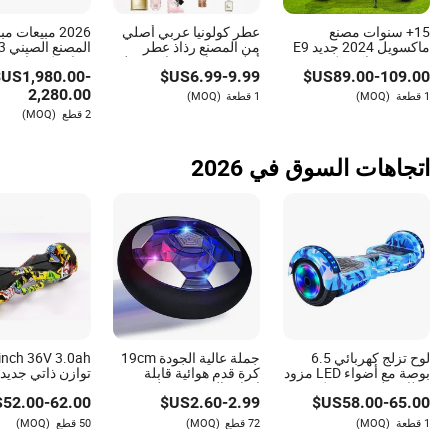
المستحسن توضيح شروط الدعم، وأوقات الاستجابة،
15+ سنوات مصنع
عطر كولونيا عربي أصلي
2026 مبيعات 
واللوجستيات لقطع الغيار قبل إتمام الشراء.
ماكسويل 2024 جديد E9
من المصنع رذاذ عطر
برو M365 إي سكوتر
أعلى 1 علامة تجارية عطر
سيارة كهربائية 
US$
1,980.00
-
US$
6.99
-
9.99
US$
89.00
-
109.00
كهربائي محمول صغير
جملة دبي بارفان 1: 1
قابل للطي للبالغين
كولونيا مع إيصال عطور
2,280.00
1 قطعة
(MOQ)
1 قطعة
(MOQ)
صغيرة 1-4 أيام التوصيل
2 قطع
(MOQ)
اتجاهات السوق في 2026
لوح تزلج كهربائي 6.5
جملة عالية الجودة 19cm
بوصة مع أضواء LED مزود
كرة قدم هوائية قابلة
توازن ذاتي جديد ل
ببطارية ليثيوم 2 سكوتر
لإعادة الشحن تعمل
$
52.00
-
62.00
US$
2.60
-
2.99
US$
58.00
-
65.00
ذاتي التوازن للأطفال
بالبطارية الليثيوم
1 قطعة
(MOQ)
72 قطع
(MOQ)
50 قطع
(MOQ)