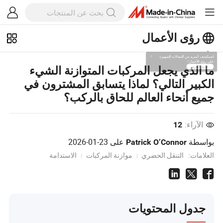
رؤى الأعمال
استكشف المزيد من المقالات الشهيرة
ما الذي يجعل المركبات المتوازنة الشيء
على رؤى الأعمال!
الكبير التالي؟ لماذا يتسابق المشترون في
عرض المزيد
جميع أنحاء العالم للحاق بالركب؟
الآراء:
12
بواسطة
على
2026-01-23
Patrick O’Connor
العلامات:
التنقل الحضري
موازنة المركبات
الاستدامة
جدول المحتويات