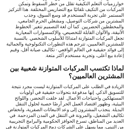
خوارزميات التعلم التكيفية تقلل من خطر السقوط وتمكن
المركبات من التكيف تلقائيًا مع التضاريس المختلفة. هذا التركيز
المستمر على تجربة المستخدم قد وسع السوق، وجذب
المشترين من شركات التوصيل، ومشغلي الحرم الجامعي،
والمخططين الحضريين. كما أن لغة التصميم تتغير: الخطوط
الأنيقة، والألوان القابلة للتخصيص، والإكسسوارات المعيارية
تجعل المركبات المتوازنة امتدادًا للأسلوب الشخصي. بالنسبة
للمشترين العالميين، تترجم هذه التطورات التكنولوجية والجمالية
إلى فوائد حقيقية في العالم الواقعي - تكاليف صيانة أقل، وقيم
إعادة بيع أعلى، وتجربة مستخدم أكثر متعة.
لماذا تكتسب المركبات المتوازنة شعبية بين
المشترين العالميين؟
الزيادة في الطلب على المركبات المتوازنة ليست مجرد نتيجة
للتسويق الذكي. إنها مدفوعة بتحولات حقيقية في أولويات
المستهلكين واحتياجات الأعمال. لقد خلقت التحضر، واللوائح
البيئية، وظهور اقتصاد العمل الحر أرضًا خصبة لحلول التنقل
البديلة. ينجذب المشترون إلى وعد الانبعاثات الصفرية، وانخفاض
تكاليف التشغيل، والمرونة في التنقل في المدن المزدحمة. في
العديد من المناطق، تسرع الحوافز الحكومية والبرامج التجريبية
من التبني، مما يسهل على الشركات دمج المركبات المتوازنة في