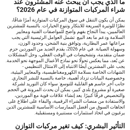
ما الذي يجب أن يبحث عنه المشترون عند
شراء المركبات المتوازنة في عام 2026؟
يمكن أن يكون التنقل في سوق المركبات المتوازنة أمرًا شاقًا،
نظرًا للوتيرة السريعة للابتكار وتنوع الخيارات. بالنسبة للمشترين
العالميين، يبدأ النجاح بفهم واضح للمواصفات الفنية ومعايير
السلامة ودعم ما بعد البيع. تشمل العوامل الرئيسية التي يجب
مراعاتها عمر البطارية، وتوافق بنية الشحن، وحدود الوزن،
وسهولة الصيانة. في عام 2026، يقدم العديد من الموردين حزم
ضمان متقدمة، وتشخيصات في الوقت الفعلي، وحل المشكلات
عن بُعد، مما يعكس تحولًا نحو نماذج الأعمال الموجهة نحو الخدمة.
يجب على المشترين أيضًا الانتباه إلى الامتثال التنظيمي -
الشهادات الخاصة بسلامة الكهرومغناطيسية، والمعايير البيئية،
وخصوصية البيانات تزداد أهمية، خاصة بالنسبة للنشر التجاري.
جانب آخر حاسم هو القابلية للتوسع: سواء كان التوريد لشركة
صغيرة أو مشروع بلدي كبير، يمكن أن يحدث المرونة في الحجم
والتخصيص فرقًا كبيرًا. يعد إنشاء علاقات قوية مع الموردين،
والاستفادة من منصات الشراء الرقمية، والبقاء على اطلاع على
اتجاهات السوق من أفضل الممارسات الأساسية للمشترين الذين
يرغبون في اتخاذ استثمارات مستنيرة ومستقبلية.
التأثير البشري: كيف تغير مركبات التوازن