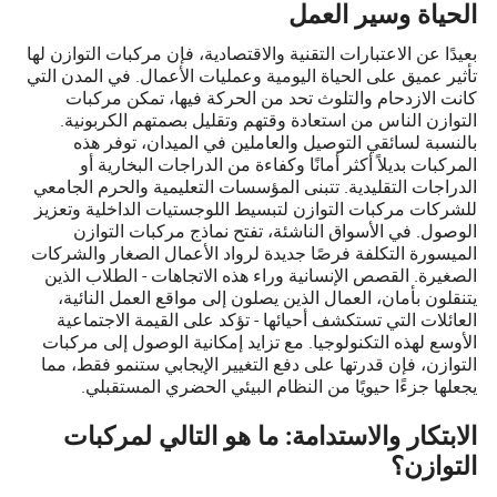
الحياة وسير العمل
بعيدًا عن الاعتبارات التقنية والاقتصادية، فإن مركبات التوازن لها
تأثير عميق على الحياة اليومية وعمليات الأعمال. في المدن التي
كانت الازدحام والتلوث تحد من الحركة فيها، تمكن مركبات
التوازن الناس من استعادة وقتهم وتقليل بصمتهم الكربونية.
بالنسبة لسائقي التوصيل والعاملين في الميدان، توفر هذه
المركبات بديلاً أكثر أمانًا وكفاءة من الدراجات البخارية أو
الدراجات التقليدية. تتبنى المؤسسات التعليمية والحرم الجامعي
للشركات مركبات التوازن لتبسيط اللوجستيات الداخلية وتعزيز
الوصول. في الأسواق الناشئة، تفتح نماذج مركبات التوازن
الميسورة التكلفة فرصًا جديدة لرواد الأعمال الصغار والشركات
الصغيرة. القصص الإنسانية وراء هذه الاتجاهات - الطلاب الذين
يتنقلون بأمان، العمال الذين يصلون إلى مواقع العمل النائية،
العائلات التي تستكشف أحيائها - تؤكد على القيمة الاجتماعية
الأوسع لهذه التكنولوجيا. مع تزايد إمكانية الوصول إلى مركبات
التوازن، فإن قدرتها على دفع التغيير الإيجابي ستنمو فقط، مما
يجعلها جزءًا حيويًا من النظام البيئي الحضري المستقبلي.
الابتكار والاستدامة: ما هو التالي لمركبات
التوازن؟