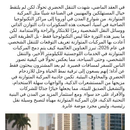
في العقد الماضي، شهدت التنقل الحضري تحولًا، لكن لم يلتقط
خيال المستهلكين والمهنيين في الصناعة شيئًا مثل المركبة
المتوازنة. من شوارع المدن في أوروبا إلى مراكز التكنولوجيا
الصاخبة في آسيا، أصبحت هذه السكوترات ذات التوازن الذاتي
ووسائل النقل الشخصية رمزًا للابتكار والراحة والاستدامة. لكن
ما يميز هذه الثورة حقًا ليس التكنولوجيا فقط - بل الطريقة التي
أعادت بها المركبات المتوازنة تعريف التوقعات للتنقل الشخصي.
في عام 2026، تبرز العناوين العالمية كيف يتم دمج المركبات
المتوازنة في الخدمات اللوجستية للكيلومتر الأخير، والتنقل
الشخصي، وحتى السياحة، مما يعكس تحولًا في كيفية تصور
الناس للسفر لمسافات قصيرة. لم يعد المشترون يبحثون فقط
عن أداة؛ إنهم يسعون إلى ترقية نمط الحياة وحل للازدحام
الحضري والمخاوف البيئية. تكمن جاذبية المركبة المتوازنة في
مزيجها من المستشعرات الذكية، والواجهات سهلة الاستخدام،
والتشغيل الصديق للبيئة، مما يجعلها خيارًا جذابًا للشركات
والأفراد على حد سواء. ومع استثمار المزيد من المدن في البنية
التحتية الذكية، فإن المركبة المتوازنة مهيأة لتصبح وسيلة نقل
رئيسية، وليس مجرد موضة عابرة.