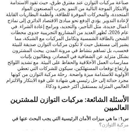
صناعة مركبات التوازن عند مفترق طرق، حيث تقود الاستدامة
والابتكار الموجة التالية من النمو. يجرب المصنعون المواد
المتجددة، والمحركات الموفرة للطاقة، وأنظمة البطاريات القابلة
لإعادة التدوير. يؤدي الدفع نحو مبادئ الاقتصاد الدائري إلى نماذج
أعمال جديدة، مثل التأجير، والتجديد، وبرامج إعادة الشراء. في
عام 2026، تُظهر العديد من المشاريع التجريبية جدوى محطات
الشحن بالطاقة الشمسية وتكامل المركبات مع الشبكة، مما
يشير إلى مستقبل حيث لا تكون مركبات التوازن صديقة للبيئة
فحسب، بل تساهم بنشاط في مرونة المدن. يبحث المشترون
بشكل متزايد عن الشفافية في المصادر، ويطالبون بإثبات
ممارسات العمل الأخلاقية والحفاظ على البيئة. مع تشديد اللوائح
وارتفاع توقعات المستهلكين، سيكون للشركات التي تعطي
الأولوية للاستدامة ميزة واضحة. رحلة مركبة التوازن من كونها
مجرد حداثة إلى حل رئيسي هي شهادة على قوة الابتكار والالتزام
العالمي المتزايد بمستقبل أكثر خضرة وذكاءً.
الأسئلة الشائعة: مركبات التوازن للمشترين
العالميين
س1: ما هي ميزات الأمان الرئيسية التي يجب البحث عنها في
مركبة التوازن؟
ج1: تأتي مركبات التوازن الحديثة مزودة بميزات مثل التثبيت