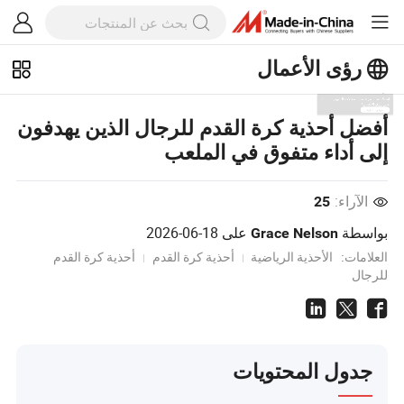
رؤى الأعمال
استكشف المزيد من المقالات الشهيرة
أفضل أحذية كرة القدم للرجال الذين يهدفون
على رؤى الأعمال!
إلى أداء متفوق في الملعب
عرض المزيد
الآراء:
25
بواسطة
على
2026-06-18
Grace Nelson
العلامات:
الأحذية الرياضية
أحذية كرة القدم
أحذية كرة القدم
للرجال
جدول المحتويات