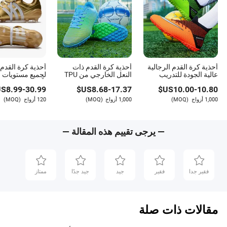
أحذية كرة القدم الرجالية
أحذية كرة القدم ذات
أحذية كرة القدم 
عالية الجودة للتدريب
النعل الخارجي من TPU
لجميع مستويات ا
الرياضية
الطويل الداعم، منخفضة
S$
8.99
-
30.99
US$
8.68
-
17.37
US$
10.00
-
10.80
القمة، فعالة ضد الانزلاق،
مع بطانة مريحة
والمطاط في الم
1,000 أزواج
(MOQ)
1,000 أزواج
(MOQ)
120 أزواج
(MOQ)
— يرجى تقييم هذه المقالة —
فقير جدا
فقير
جيد
جيد جدًا
ممتاز
مقالات ذات صلة