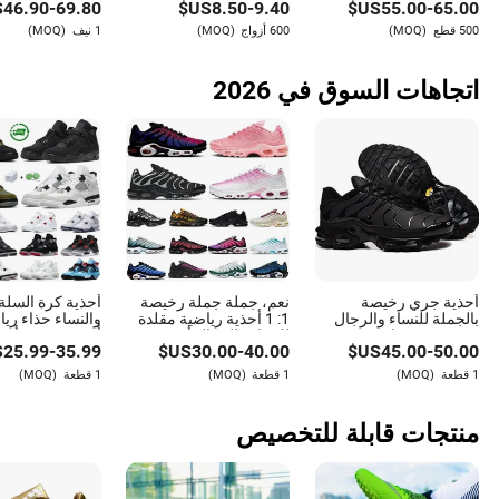
$
46.90
-
69.80
US$
8.50
-
9.40
US$
55.00
-
65.00
بلايز إصدار محدود بولي
أحذية رياضية
مضاد للانسداد بلست
فتبول فابور
500 قطع
(MOQ)
600 أزواج
(MOQ)
1 نيف
(MOQ)
فيوجن فولت علامة تجارية
للرجال والنساء
مقلدة متجر على الإنترنت
اتجاهات السوق في 2026
أحذية جري رخيصة
نعم، جملة جملة رخيصة
أحذية كرة السلة
بالجملة للنساء والرجال
1: 1 أحذية رياضية مقلدة
والنساء حذاء ري
من مصنع بوتيان
للنساء والرجال أحذية
أخضر صنوبر أخ
$
25.99
-
35.99
US$
30.00
-
40.00
US$
45.00
-
50.00
جري Tn ماركات
أبيض أوريو أحمر
أونسي بريد كاكاو
1 قطعة
(MOQ)
1 قطعة
(MOQ)
1 قطعة
(MOQ)
متوسط بيع أحذية
للرجال - حذاء 
منتجات قابلة للتخصيص