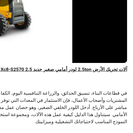
آلات تحريك الأرض 2.5ton لودر أمامي صغير جديد Xc8-S2570 2.5 طن حفار صغير جرافة بعجلات مع ملحق CE
في قطاعات البناء، تنسيق الحدائق، والزراعة التنافسية اليوم، الكفا
المشتريات وأصحاب الأعمال، فإن الاستثمار في المعدات التي توفر
مباشر على الأرباح. أدخل اللودر الخلفي الصغير، وهو حصان عمل مدم
الأمامي. سيتناول هذا الدليل كيفية عمل هذه الآلات، ومجموعة استخدا
النموذج المناسب لاحتياجاتك التشغيلية وميزانيتك.