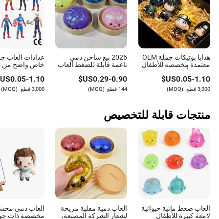
هدايا بوتيكات جملة OEM
2026 بيع ساخن دمى
عدادات ألعاب جم
معتمدة مخصصة للأطفال
ناعمة قابلة للضغط ألعاب
خ
صندوق أعمى شخصية
تعليمية مضادة للتوتر
مخصص شخصيات 
US$
0.05
-
1.10
US$
0.29
-
0.90
US$
0.05
-
1.10
نينجا سميكة صلبة تمثال
للأطفال لعبة قابلة للضغط
للتحصيل من الفي
حركة أنمي ناروتو ألعاب
غامضة صندوق مفاجآت
صندوق عمياء بل
3,000 قطع
(MOQ)
144 قطع
(MOQ)
3,000 قطع
(MOQ)
بلاستيكية
شخصية أنمي عمل
أطفال
منتجات قابلة للتخصيص
ألعاب ضغط مائية حيوانية
ألعاب دمية مقلية مريحة
ألعاب دمى محشو
لامعة كبيرة للأطفال
لشعار الشركة المصنعة،
مخصصة ذات جودة