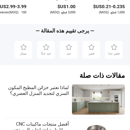
لعبة ضغط للتخفيف من
على شكل شخص
US$
2.99
-
3.99
US$
1.00
US$
0.21
-
0.235
التوتر
كرتونية لطيفة، 
محشوة ناعمة للب
1,000 قطع
(MOQ)
3,000 قطع
(MOQ)
100 pieces
(MOQ)
— يرجى تقييم هذه المقالة —
فقير جدا
فقير
جيد
جيد جدًا
ممتاز
مقالات ذات صلة
لماذا تعتبر خزائن المطبخ المكون
السري لتجديد المنزل العصري؟
أفضل منتجات ماكينات CNC
مبيعًا: تلبية احتياجات المستخدمين