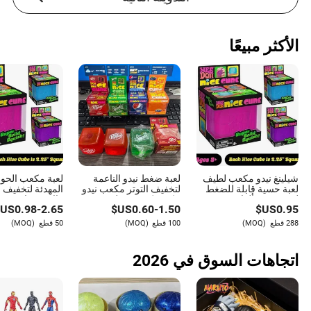
الأكثر مبيعًا
شيلينغ نيدو مكعب لطيف
لعبة ضغط نيدو الناعمة
لعبة مكعب الحو
لعبة حسية قابلة للضغط
لتخفيف التوتر مكعب نيدو
المهدئة لتخفيف ا
لعبة مربعة ألعاب تهوية
بنكهة دكتور بيبر لعبة
والاسترخاء
US$
0.98
-
2.65
US$
0.60
-
1.50
US$
0.95
قابلة للضغط نيدو نيدوه
فidget لتخفيف التوتر
نيدوه ألعاب قابلة للضغط
والتعب لعبة حسية مضادة
288 قطع
(MOQ)
100 قطع
(MOQ)
50 قطع
(MOQ)
لعبة ترويجية
للتوتر
اتجاهات السوق في 2026