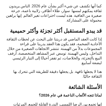
كما أنها تكشف عن شيء أكبر بشأن عام 2026. الناس يريدون
ثقافة يمكنهم لمسها. سوار، طلاء أظافر، زلابية ناعمة، جرعة
صغيرة من العافية. هذه ليست اختراعات تغير العالم. إنها براهين
محمولة على المشاركة.
قد يبدو المستقبل أكثر تجزئة وأكثر حميمية
إذا كانت العقد الماضي قد دربتنا على البحث عن لحظات الثقافة
الأحادية الضخمة، فقد يكون هذا العقد يدربنا على قراءة
المجموعات بدلاً من الهيمنة. تنتشر الاتجاهات الصغيرة من خلال
التداخل، وليس الهيمنة. تومض عبر المشاهد المتخصصة، أرفف
البيع بالتجزئة، والخلاصات، ثم تقفز أحيانًا إلى التيار الرئيسي
لبضعة أسابيع.
هذا لا يجعلها تافهة. بل يجعلها دقيقة للطريقة التي تتحرك بها
الثقافة حاليًا.
الأسئلة الشائعة
لماذا تتجه الألعاب الناعمة في عام 2026؟
إنها تجمع بين الرضا اللمسي، الندرة القابلة للجمع، المرئيات