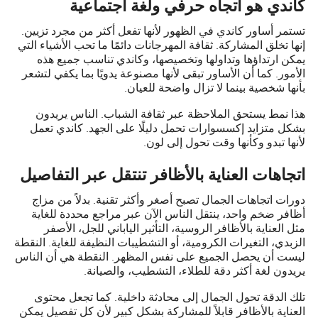
كاندي هو اتجاه حرفي ولغة اجتماعية
تستمر أساور كاندي في الظهور لأنها تفعل أكثر من مجرد تزيين.
إنها تخلق المشاركة. ثقافة المهرجانات دائمًا ما تحب الأشياء التي
يمكن ارتداؤها وتداولها وتخصيصها، وكاندي تناسب جميع هذه
الأمور. كما أن الأساور تبقى لأنها مصنوعة يدويًا بما يكفي لتشعر
بأنها شخصية بينما لا تزال واضحة للعيان.
هذا نمط يستحق الملاحظة عبر ثقافة الشباب. الناس يريدون
بشكل متزايد إكسسوارات تحمل دليلًا على الجهد. كاندي تعمل
لأنها تبدو وكأنها وقت تحول إلى لون.
اتجاهات العناية بالأظافر تنتقل عبر التفاصيل
دورات اتجاهات الجمال تصبح أصغر وأكثر تقنية. بدلاً من مزاج
أظافر ضخم واحد، ينتقل الناس الآن عبر مراجع محددة للغاية
مثل العناية بالأظافر الروسية، التأثير الياباني للجل، الأصفر
الزبدي، التغيرات الكرومية، أو التشطيبات النظيفة للغاية. النقطة
ليست أن يحصل الجميع على نفس المظهر. النقطة هي أن الناس
يريدون لغة أكثر دقة للطلاء، التشطيب، والصيانة.
تلك الدقة تحول الجمال إلى محادثة داخلية. كما تجعل محتوى
العناية بالأظافر قابلاً للمشاركة بشكل كبير لأن كل تفصيل يمكن