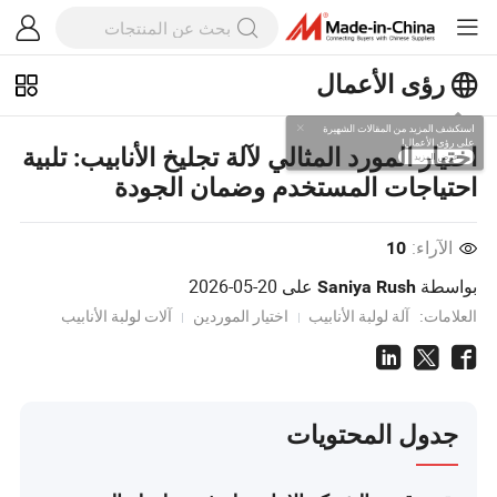
رؤى الأعمال
استكشف المزيد من المقالات الشهيرة
اختيار المورد المثالي لآلة تجليخ الأنابيب: تلبية
على رؤى الأعمال!
احتياجات المستخدم وضمان الجودة
عرض المزيد
الآراء:
10
بواسطة
على
2026-05-20
Saniya Rush
العلامات:
آلة لولبة الأنابيب
اختيار الموردين
آلات لولبة الأنابيب
جدول المحتويات