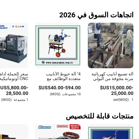
اتجاهات السوق في 2026
آلة تصنيع أنابيب كهربائية
4" آلة خيوط الأنابيب
سعر الجملة أدا
مرنة مجوفة من البولي
متعددة الوظائف مع
CNC أوتوماتيكي
إيثيلين والبولي بروبيلين
قوالب قابلة للتبادل مع
معدنية عالية الدق
US$
5,800.00
-
US$
540.00
-
594.00
US$
15,000.00
-
وPVC ذات جدار واحد
قوالب ريدجيد
للصناعات لخرط ا
28,500.00
25,000.00
10 مجموعات
(MOQ)
1 set
(MOQ)
1 مجموعة
(MOQ)
منتجات قابلة للتخصيص