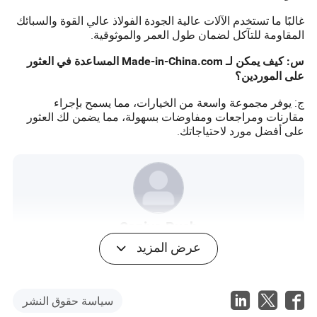
غالبًا ما تستخدم الآلات عالية الجودة الفولاذ عالي القوة والسبائك
المقاومة للتآكل لضمان طول العمر والموثوقية.
س: كيف يمكن لـ Made-in-China.com المساعدة في العثور
على الموردين؟
ج: يوفر مجموعة واسعة من الخيارات، مما يسمح بإجراء
مقارنات ومراجعات ومفاوضات بسهولة، مما يضمن لك العثور
على أفضل مورد لاحتياجاتك.
Saniya Rush
مؤلف
عرض المزيد
سانيا راش كاتبة متمرسة متخصصة في صناعة أدوات
الأجهزة. بفضل فهم عميق لعوامل التجارة الدولية مثل
سياسة حقوق النشر
التعريفات الجمركية، وأنظمة الاستيراد/التصدير، وأسعار