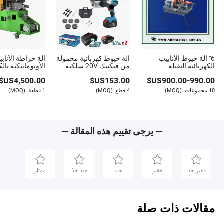
6" آلة خيوط الأنابيب
آلة خيوط كهربائية محمولة
الكهربائية الثقيلة
من فيكتيك 20V سلكية
الأوتوماتيكية بال
2.1/2"-6" /Z3T-R6
قابلة للحمل لسحب
ميزات ذكية
US$
4,500.00
US$
153.00
US$
900.00
-
990.00
الأسلاك الكهربائية
10 مجموعات
(MOQ)
4 قطع
(MOQ)
1 قطعة
(MOQ)
— يرجى تقييم هذه المقالة —
فقير جدا
فقير
جيد
جيد جدًا
ممتاز
مقالات ذات صلة