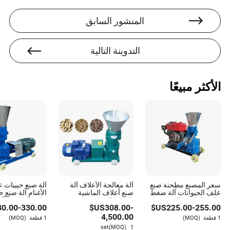
صرف العملات، تتفوق سانيا في تقييم تأثير هذه العوامل على
سوق أدوات الأجهزة.
المنشور السابق
التدوينة التالية
الأكثر مبيعًا
سعر المصنع مطحنة صنع
آلة معالجة الأعلاف آلة
آلة صنع حبيبات 
علف الحيوانات آلة ضغط
صنع أعلاف الماشية
الأغنام آلة صنع ح
علف الماشية للبيع
حبيبات الدجاج
علف الدواجن آلة
80.00
-
330.00
US$
308.00
-
US$
225.00
-
255.00
حبيبات علف الدج
4,500.00
1 قطعة
(MOQ)
1 قطعة
(MOQ)
(MOQ)
1 set