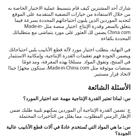
شارك أحد المشترين كيف قام بتبسيط عملية الاختيار الخاصة به
من خلال الاستفادة من خيارات التصفية المتقدمة على الموقع
لتحديد الموردين الذين يلبون احتياجاتهم المحددة بسرعة فيما
يتعلق بالسعر وقدرة الإنتاج. اختيار منصة مثل Made-in-
China.com يضمن لك العثور على مورد يتماشى مع متطلباتك
المحددة بكفاءة.
في النهاية، يتطلب اختيار مورد لآلة قطع الأنابيب يلبي احتياجاتك
ويضمن الجودة فهم تعقيدات القدرة الإنتاجية، وإمكانية الاستثمار
في المنتج، وتفوق المواد. مسلحًا بهذه المعرفة، ومدعومًا
بمنصات موثوقة مثل Made-in-China.com، ستكون مجهزًا جيدًا
لاتخاذ قرار مستنير.
الأسئلة الشائعة
س: لماذا تعتبر القدرة الإنتاجية مهمة عند اختيار المورد؟
ج: تضمن القدرة الإنتاجية أن الموردين يمكنهم تلبية طلبك ضمن
الإطار الزمني المطلوب، مما يقلل من التأخيرات المحتملة.
س: ما هي المواد التي تُستخدم عادةً في آلات قطع الأنابيب عالية
الجودة؟