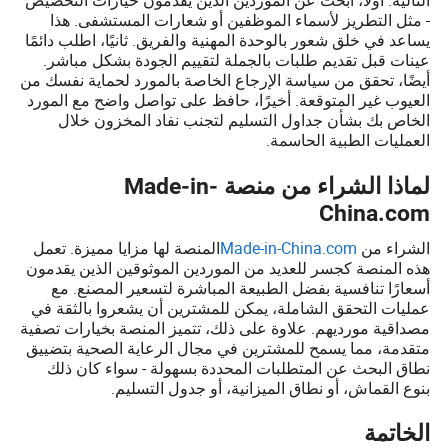
- مثل التطريز لأسماء الموظفين أو شعارات المستشفى. هذا
يساعد في خلق شعور بالوحدة المهنية والفريق. ثانيًا، اطلب دائمًا
عينات قبل تقديم طلبات بالجملة لتقييم الجودة بشكل مباشر.
أيضًا، تحقق من سياسة الإرجاع الخاصة بالمورد لحماية نفسك من
العيوب غير المتوقعة. أخيرًا، حافظ على تواصل واضح مع المورد
الخاص بك بشأن جداول التسليم لتجنب نفاد المخزون خلال
العمليات الطبية الحاسمة.
لماذا الشراء من منصة Made-in-
China.com
الشراء من
Made-in-China.com
المنصة لها مزايا مميزة. تعمل
هذه المنصة كجسر للعديد من الموردين الموثوقين الذين يقدمون
أسعارًا تنافسية بفضل الطبيعة المباشرة لتسعير المصنع. مع
عمليات التحقق الشاملة، يمكن للمشترين أن يشعروا بالثقة في
مصداقية مورديهم. علاوة على ذلك، تتميز المنصة بخيارات تصفية
متقدمة، مما يسمح للمشترين في مجال الرعاية الصحية بتضييق
نطاق البحث عن المتطلبات المحددة بسهولة - سواء كان ذلك
بنوع القماش، أو نطاق الميزانية، أو جدول التسليم.
الخاتمة