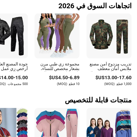
اتجاهات السوق في 2026
تدريب مزدوج آمن مصنع
مجموعة زي طبي مرن
جودة المصنع العا
ملابس أمان معطف
بشعار مخصص للنساء،
أرخص زي عمل
ملابس فستان تمويه قتالي
بلوزة واسعة وسروال
حسب الطلب مج
$
14.00
-
15.00
US$
4.50
-
6.89
US$
13.00
-
17.60
ملابس عمل سترة +
جري، زي عمل تمريضي
زي موحد أمني با
بنطلون زي تكتيكي
طبي جراحي
الأسود 728 بدلة تكتيكية
1,000 قطع
(MOQ)
10 قطع
(MOQ)
500 مجموعات
(MOQ)
منتجات قابلة للتخصيص