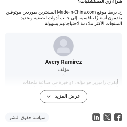
شراء زي المستشفيات؟
ج: يربط موقع Made-in-China.com المشترين بموردين موثوقين
يقدمون أسعارًا تنافسية، إلى جانب أدوات لتصفية وتحديد
المنتجات الأكثر ملاءمة لاحتياجاتهم بسهولة.
Avery Ramirez
مؤلف
أيفري راميريز هو مؤلف ذو خبرة في صناعة ملحقات
الملابس، متخصص في تعزيز رؤية العلامة التجارية. مع فهم
عميق لاتجاهات السوق وتقنيات التسويق الاستراتيجية،
عرض المزيد
يكرس أيفري جهوده لمساعدة العلامات التجارية على التميز
في سوق ملحقات الملابس التنافسية. معروف بتحليلاته
العميقة وطرقه الإبداعية، يقدم أيفري إرشادات قيمة
للشركات التي تسعى لتعزيز وجودها والتواصل مع جمهور
سياسة حقوق النشر
أوسع.