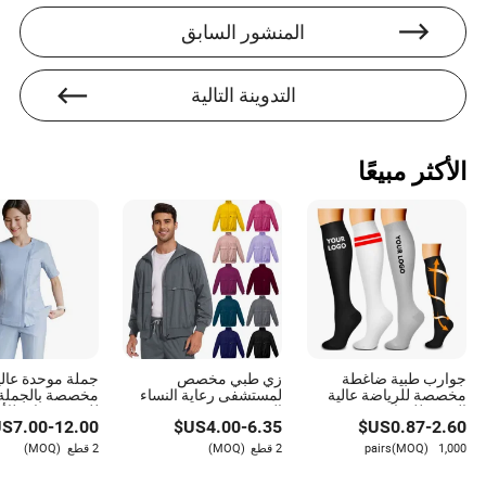
المنشور السابق
التدوينة التالية
الأكثر مبيعًا
جوارب طبية ضاغطة
زي طبي مخصص
جملة موحدة عالي
مخصصة للرياضة عالية
لمستشفى رعاية النساء
مخصصة بالجملة
الجودة للعدائين
الصحية - زي موحد
للمستشفيات للأط
S$
7.00
-
12.00
US$
4.00
-
6.35
US$
0.87
-
2.60
والممرضين
للتمريض للنساء والرجال
والممرضات من ا
1,000 pairs
(MOQ)
2 قطع
(MOQ)
2 قطع
(MOQ)