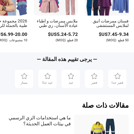
فستان ممرضات أنيق
ملابس ممرضات و أطباء
2026 مجموعة
لملابس المستشفى
عيادة الأسنان، زي طبي
طبية بالجملة لل
للممرضات ومقدمي
بالجملة، زي مستشفى
بتصميم V-ن
S$
6.99
-
20.00
US$
5.24
-
5.72
US$
7.45
-
9.34
الرعاية زي طبي فستان
جوجر زي مستش
طبي زي ممرضات ملابس
50 قطع
(MOQ)
20 قطع
(MOQ)
10 مجموعات
(MOQ)
عمل معطف مختبر
— يرجى تقييم هذه المقالة —
فقير جدا
فقير
جيد
جيد جدًا
ممتاز
مقالات ذات صلة
ما هي استخدامات الزي الرسمي
في بيئات العمل الحديثة؟