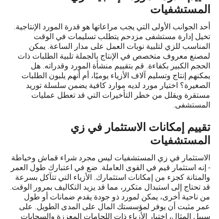
المستشفيات
أحد الجوانب الأولى التي يجب مراعاتها هو قدرة المورد الإنتاجية.
تخيل إدارة مستشفى مزدحم يتطلب تسليمات في الوقت
المناسب للزي لتلبية نوبات العمل على مدار الساعة. يمكن
لمصنع معروف متخصص في الإنتاج بالجملة تلبية الطلبات ذات
الحجم الكبير بكفاءة. قم بتقييم منشأة المورد وقدراته. هل
يمكنهم إنتاج وتسليم آلاف الأزياء يوميًا، أم أنهم يلبون الطلبات
الصغيرة؟ اختيار مورد لديه موارد كافية يضمن سلسلة توريد
مستقرة ويقلل من خطر التأخيرات التي قد تعطل عمليات
المستشفى.
تقييم إمكانات الاستثمار في زي
المستشفيات
الاستثمار في زي المستشفيات ليس مجرد شراء قماش وخياطة
- إنه استثمار قيم في القوى العاملة. ضع في اعتبارك طول العمر
والمتانة كجزء من إمكانات استثمارك. الأزياء التي تتآكل بسرعة
قد تحتاج إلى استبدال متكرر، مما قد يزيد التكاليف بمرور الوقت.
من ناحية أخرى، يمكن لمورد ذو جودة يقدم ضمانات أو طول
عمر مثبت أن يوفر لمؤسستك المال على المدى الطويل. على
سبيل المثال، اختيار الأزياء ذات اللحامات المعززة والسحابات