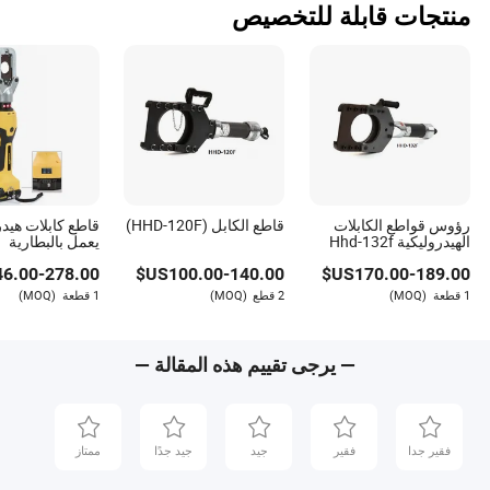
منتجات قابلة للتخصيص
رؤوس قواطع الكابلات
قاطع الكابل (HHD-120F)
قاطع كابلات هيد
الهيدروليكية Hhd-132f
يعمل بالبطارية
46.00
-
278.00
US$
100.00
-
140.00
US$
170.00
-
189.00
1 قطعة
(MOQ)
2 قطع
(MOQ)
1 قطعة
(MOQ)
— يرجى تقييم هذه المقالة —
فقير جدا
فقير
جيد
جيد جدًا
ممتاز