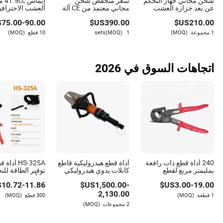
شحن مجاني جهاز التحكم
سعر منخفض شحن
إيم
عن بعد جزازة العشب
مجاني معتمد من CE آلة
550 800 1000mm
حديقة كهربائية تعمل
Stroke ماكينة
$
75.00
-
90.00
US$
390.00
US$
210.00
روبوت زاحف يعمل
بالديزل جزازة عشب
بالبنزين ذاتي الدفع
ركوب على
جميع قطع الغيار
1 مجموعة
(MOQ)
1 sets
(MOQ)
10 قطع
(MOQ)
للحديقة للبيع
اتجاهات السوق في 2026
240 أداة قطع ذات رافعة
أداة قطع هيدروليكية قاطع
HS-325A أد
بمليمتر مربع لقطع
كابلات يدوي هيدروليكي
توفير الطاقة لل
الكابلات الثقيلة من
500mm
والألمنيوم
$
10.72
-
11.86
US$
1,500.00
-
US$
3.00
-
19.00
الألمنيوم والنحاس
2,130.00
1 قطعة
(MOQ)
300 قطع
(MOQ)
2 مجموعات
(MOQ)