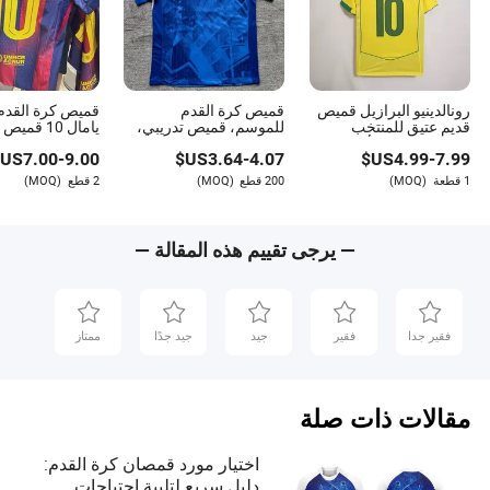
رونالدينيو البرازيل قميص
قميص كرة القدم
قميص كرة القدم ت
قديم عتيق للمنتخب
للموسم، قميص تدريبي،
يامال 10 قمي
الوطني وفرق الأندية
قابل للتنفس، سريع
القدم، نسخة الل
US$
7.00
-
9.00
US$
3.64
-
4.07
US$
4.99
-
7.99
قمصان كرة القدم المقلدة
الجفاف، زي مطبوع لكرة
قميص كرة القدم 
القدم
1 قطعة
(MOQ)
200 قطع
(MOQ)
2 قطع
(MOQ)
— يرجى تقييم هذه المقالة —
فقير جدا
فقير
جيد
جيد جدًا
ممتاز
مقالات ذات صلة
اختيار مورد قمصان كرة القدم:
دليل سريع لتلبية احتياجات