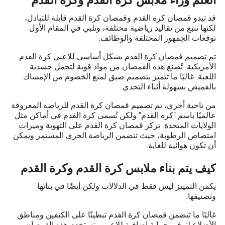
العلم وراء ملابس كرة القدم وكرة القدم
قد تبدو قمصان كرة القدم وقمصان كرة القدم قابلة للتبادل،
لكنها تنبع من تقاليد رياضية مختلفة، وتلبي في المقام الأول
توقعات الجمهور المختلفة والوظائف.
تم تصميم قمصان كرة القدم بشكل أساسي للاعبي كرة القدم
الأمريكية. تُصنع هذه القمصان من مواد قوية لتحمل جسدية
اللعبة. غالبًا ما تتميز بتصميم ضيق لمنع الخصوم من الإمساك
بالقميص بسهولة أثناء التحدي.
من ناحية أخرى، تم تصميم قمصان كرة القدم للرياضة المعروفة
عالميًا باسم "كرة القدم" ولكن تُسمى كرة القدم في أماكن مثل
الولايات المتحدة. تركز قمصان كرة القدم على التهوية وميزات
امتصاص الرطوبة، حيث تتضمن الرياضة الجري المستمر ويمكن
أن تكون هوائية للغاية.
كيف يتم بناء ملابس كرة القدم وكرة القدم
يكمن التمييز ليس فقط في الدلالات ولكن أيضًا في بنائها
وتصنيفها.
غالبًا ما تتضمن قمصان كرة القدم تبطينًا على الكتفين ومناطق
الأضلاع لتوفير حماية إضافية للاعبين. تستخدم هذه القمصان