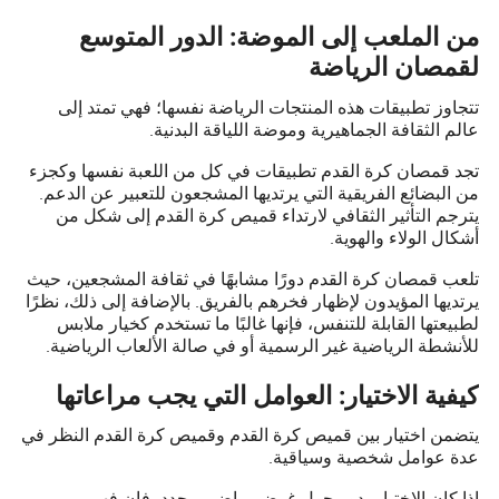
من الملعب إلى الموضة: الدور المتوسع
لقمصان الرياضة
تتجاوز تطبيقات هذه المنتجات الرياضة نفسها؛ فهي تمتد إلى
عالم الثقافة الجماهيرية وموضة اللياقة البدنية.
تجد قمصان كرة القدم تطبيقات في كل من اللعبة نفسها وكجزء
من البضائع الفريقية التي يرتديها المشجعون للتعبير عن الدعم.
يترجم التأثير الثقافي لارتداء قميص كرة القدم إلى شكل من
أشكال الولاء والهوية.
تلعب قمصان كرة القدم دورًا مشابهًا في ثقافة المشجعين، حيث
يرتديها المؤيدون لإظهار فخرهم بالفريق. بالإضافة إلى ذلك، نظرًا
لطبيعتها القابلة للتنفس، فإنها غالبًا ما تستخدم كخيار ملابس
للأنشطة الرياضية غير الرسمية أو في صالة الألعاب الرياضية.
كيفية الاختيار: العوامل التي يجب مراعاتها
يتضمن اختيار بين قميص كرة القدم وقميص كرة القدم النظر في
عدة عوامل شخصية وسياقية.
إذا كان الاختيار يدور حول غرض رياضي محدد، فإن فهم