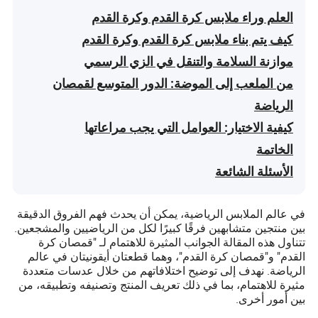
العلم وراء ملابس كرة القدم وكرة القدم
كيف يتم بناء ملابس كرة القدم وكرة القدم
موازنة السلامة والتنقل في الزي الرسمي
من الملعب إلى الموضة: الدور المتوسع لقمصان
الرياضة
كيفية الاختيار: العوامل التي يجب مراعاتها
الخاتمة
الأسئلة الشائعة
في عالم الملابس الرياضية، يمكن أن يحدث فهم الفروق الدقيقة
بين منتجين متشابهين فرقًا كبيرًا لكل من الرياضيين والمشجعين.
تتناول هذه المقالة الجوانب المثيرة للاهتمام لـ "قمصان كرة
القدم" و"قمصان كرة القدم"، وهما قطعتان أيقونيتان في عالم
الرياضة. نهدف إلى توضيح اختلافاتهم من خلال عدسات متعددة
مثيرة للاهتمام، بما في ذلك تعريف المنتج وتصنيفه وتطبيقه، من
بين أمور أخرى.