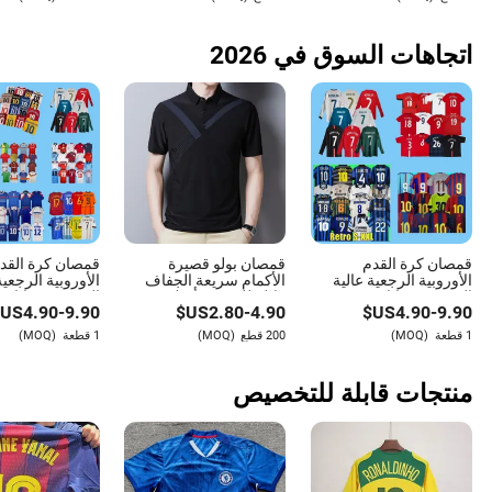
رياضية، مورد بالجملة
مورد جملة
اتجاهات السوق في 2026
قمصان كرة القدم
قمصان بولو قصيرة
قمصان كرة القد
الأوروبية الرجعية عالية
الأكمام سريعة الجفاف
الأوروبية الرجعية
الجودة من تايلاند، مريحة
قابلة للتنفس بأسلوب
الجودة من تايلان
US$
4.90
-
9.90
US$
2.80
-
4.90
US$
4.90
-
9.90
وقابلة للتنفس
أوروبي أمريكي مع شعار
وقابلة للتنفس
مخصص للرياضة والجولف
1 قطعة
(MOQ)
200 قطع
(MOQ)
1 قطعة
(MOQ)
منتجات قابلة للتخصيص