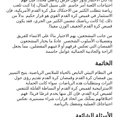
احتياجات اللعبة أمر حاسم. على سبيل المثال، إذا كنت تلعب
رياضة تتطلب الكثير من الاحتكاك مثل كرة القدم الأمريكية، فإن
الاستثمار في قميص كرة القدم القوي هو قرار حكيم. بدلاً من
ذلك، إذا كانت رياضتك تتضمن الكثير من الجري، فقد يكون
قميص كرة القدم الخفيف الوزن مفيدًا.
من جانب المشجعين، يهم الاختيار بناءً على الانتماء للفريق
وتفضيلات الأسلوب الشخصي. عادةً ما يختار المشجعون
القمصان التي تعكس فرقهم أو لاعبيهم المفضلين، مما يجعل
الراحة والجاذبية الجمالية عوامل حاسمة.
الخاتمة
في النظام البيئي النابض بالحياة للملابس الرياضية، يتيح التمييز
بين قمصان كرة القدم وقمصان كرة القدم تقديم رؤى حول
التراث ومتطلبات هذه الرياضات. سواء كانت الحماية
الاستراتيجية لقميص كرة القدم أو البساطة القابلة للتنفس
لقميص كرة القدم، فإن كل منها يخدم غرضًا فريدًا. فهم
اختلافاتهم يمكّنك من اتخاذ قرارات شراء مستنيرة، تعكس
احتياجاتك العملية وشغفك بالرياضة.
الأسئلة الشائعة