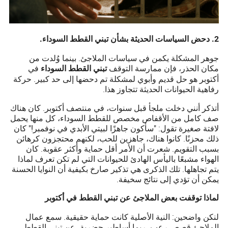
2. دحض السياسات الحديثة بشأن تبني القطط السوداء.
جوهر المشكلة يكمن في سياسات الملاجئ. بينما وُلدت من
مكان الحذر، فإن ممارسة التوقف
في
تبني القطط السوداء
أكتوبر هو حل قديم وأبوي لمشكلة تم دحضها إلى حد كبير. حركة
رفاهية الحيوانات الحديثة تتجاوز هذا.
أتذكر أنني دخلت ملجأ قبل سنوات، في منتصف أكتوبر. كان هناك
صف كامل من الأقفاص مخصص للقطط السوداء، كل منها يحمل
لافتة صغيرة تقول: "سأكون جاهزًا لبيتي الأبدي في نوفمبر!" كان
ذلك محزنًا. كانوا هناك، جاهزين للحب، لكنهم محتجزون كرهائن
بسبب التقويم. شعرت أن الأمر أقل حماية وأكثر عقوبة. كان
الهواء مشبعًا باليأس الهادئ للحيوانات التي لم تكن تعرف لماذا
يتم تجاهلها. تلك الذكرى هي تذكير صارخ بكيفية أن النوايا الحسنة
يمكن أن تؤدي إلى نتائج سخيفة.
لماذا توقفت بعض الملاجئ عن تبني القطط في أكتوبر
لنكن واضحين: النية الأصلية كانت حماية حقيقية. سمع عمال
الملاجئ قصص رعب، ربما أساطير حضرية، عن تبني القطط