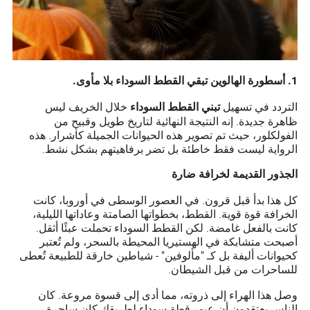
1. أسطورة الهالوين تبقي القطط السوداء بلا مأوى.
التردد في تسهيل
خلال الخريف ليس
تبني القطط السوداء
ظاهرة جديدة. إنه النتيجة النهائية لتاريخ طويل وقبيح من
الفولكلور، حيث تم تصوير هذه الحيوانات الجميلة كأشرار. هذه
الرواية ليست فقط خاطئة بل تضر برفاهيتهم بشكل نشط.
الجذور القديمة لخرافة ضارة
كل هذا بدأ قبل قرون. في العصور الوسطى في أوروبا، كانت
الخرافة قوة قوية. القطط، بخطواتها الصامتة وعاداتها الليلية،
كانت بالفعل غامضة. لكن القطط السوداء تحملت عبئًا أثقل.
أصبحت متشابكة في الهستيريا المحيطة بالسحر، ولم تُعتبر
كحيوانات أليفة بل كـ "مألوفين" - شياطين خارقة للطبيعة تُعطى
للساحرات من قبل الشيطان.
وصل هذا الهراء إلى ذروته، مما أدى إلى قسوة مروعة. كان
الناس يعتقدون أن عبور قطة سوداء لطريقك كان ساحرة