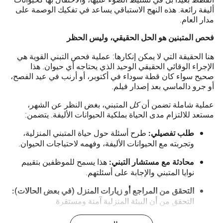
أليفة رائعة. هذه النهج الاستباقي يساعد في تفكيك الوصمة على
مدار العام.
فحص المتبنين هو الحل الحقيقي، وليس الحظر
هنا الحقيقة التي لا يمكن إنكارها: عملية فحص التبني القوية هي
الإجراء الوقائي الحقيقي الوحيد الذي يحتاجه أي حيوان. هذا
صحيح سواء كان قطة سوداء في أكتوبر، أو أرنب في عيد الفصح،
أو جرو دالماسي بعد إصدار فيلم.
عملية شاملة تضمن أن
كل
المتبني، بغض النظر عن الشهر،
مستعد للالتزام مدى الحياة بملكية الحيوانات الأليفة. يتضمن:
طرح أسئلة حول حياة المتبني المنزلية،
طلب تفصيلي:
وتجربته مع الحيوانات الأليفة، وفهمه لاحتياجات الحيوان.
هذا يسمح للموظفين بتقييم
محادثة مع مستشار التبني:
نوايا المتبني والإجابة على أسئلتهم.
التحقق من المراجع أو زيارات المنزل (في بعض الحالات):
التحقق من أن البيئة المنزلية آمنة ومستقرة.
أي شخص لديه نوايا قاسية من غير المرجح أن يجتاز هذا المستوى