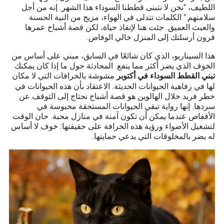
اللطيف، "نحن لا نتبنى قططنا السوداء هذا الشهر. إنه من أجل
سلامتهم." الكلمات تتدلى في الهواء، مزيج من النية الحسنة
والعبث العميق. جئت هنا لإنقاذ حياة، لكن قصة أشباح عمرها
قرون أرسلتك إلى المنزل خالي الوفاض.
هذا السيناريو، الذي كان شائعًا في السابق، مبني على أساس من
الخوف الذي يضر أكثر مما ينفع. المحادثة حول ما إذا كان يمكنك
مشوشة بالخرافات التي لا مكان
تبني القطط السوداء في أكتوبر
لها في رفاهية الحيوانات الحديثة. الاعتقاد بأن هذه الحيوانات في
خطر فريد خلال الهالوين هو قصة أشباح نحتاج إلى التوقف عن
سردها. إنها رواية تبقي الحيوانات المستحقة محبوسة في
الأقفاص عندما يمكن أن تكون آمنة في منازل محبة. حان الوقت
لتشغيل الأضواء ورؤية هذه الخرافة على حقيقتها: خوف لا أساس
له يضر بالمخلوقات التي يدعي حمايتها.