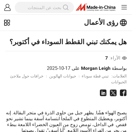
رؤى الأعمال
استكشف المزيد من المقالات الشهيرة
على رؤى الأعمال!
هل يمكنك تبني القطط السوداء في أكتوبر؟
عرض المزيد
الآراء:
7
بواسطة
على
2025-10-17
Morgan Leigh
العلامات:
تبني قطة سوداء
حيوانات الهالوين
خرافات حول ملاجئ
الحيوانات
يصبح الهواء هشًا. يظهر جبل من حلوى الذرة في متجر البقالة. إنه
أكتوبر، ويعطيك المتطوع في الملجأ ابتسامة آسفة بينما تشير نحو
قفص. في الداخل، تومض زوج من العيون الخضراء اللامعة ببطء
من بحر من الفراء الأسود اللامع. "أنا آسف"، تقول بصوتها