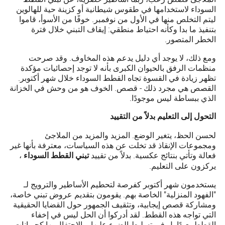
السوداء لاستخدامها في طقوس شيطانية أو كزينة حية للهالوين
ليتم التخلص منها في الأول من نوفمبر. خوفًا من الأسوأ، قاموا
بتنفيذ ما بدا وكأنه احتياط منطقي: إيقاف التبني خلال فترة
الخطر المتصور.
ومع ذلك، لا يوجد أي دليل يدعم هذه المخاوف. وقد صرحت
منظمات الرفق بالحيوان الكبرى بأنه لا توجد إحصائيات مؤكدة
تظهر زيادة في القسوة تجاه القطط السوداء خلال شهر أكتوبر.
القصص هي مجرد ذلك - قصص. الخوف هو من وحش في الخزانة
الذي ببساطة ليس موجودًا.
التحول إلى التعليم بدلاً من التقييد
لحسن الحظ، يتغير الوضع. المزيد والمزيد من الملاجئ
ومجموعات الإنقاذ قد تخلت عن هذه السياسات، معترفة بأنها غير
فعالة وتأتي بنتائج عكسية. بدلاً من تقييد
،
تبني القطط السوداء
يركزون على التعليم.
يستخدمون شهر أكتوبر كفرصة لتحطيم الأساطير والترويج لـ
"الفهود المنزلية" الخاصة بهم. يقومون بتقديم عروض تبني خاصة،
ومشاركة قصص إيجابية، وتثقيف الجمهور حول القضايا الحقيقية
التي تواجه هذه القطط. لقد أدركوا أن الحل ليس في إخفاء
القطط بعيدًا بل في تسليط الضوء عليها، والاحتفال بها كحيوانات