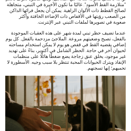
"متلازمة القط الأسود". غالبًا ما تكون الأخيرة في التبني، متجاهلة
لصالح القطط ذات الألوان الزاهية. يمكن أن يجعل فرائها الداكن
من الصعب رؤيتها في الأقفاص ذات الإضاءة الخافتة وأكثر
صعوبة في تصويرها لملفات التبني عبر الإنترنت.
عندما تضيف حظر تبني لمدة شهر على هذه العقبات الموجودة
بالفعل، تصبح وضعيتهم مروعة. الملاجئ مزدحمة بالفعل. كل يوم
إضافي يقضيه القط في قفص هو يوم لا يمكن استخدام مساحته
لحيوان آخر في حاجة. الحظر الشامل في أكتوبر، بناءً على تهديد
غير موجود، يخلق عنق زجاجة يضع ضغطًا هائلًا على منظمات
الإنقاذ ويترك الحيوانات المحبة تنتظر بلا سبب وجيه. الأسطورة لا
تحميهم؛ إنها تسجنهم.