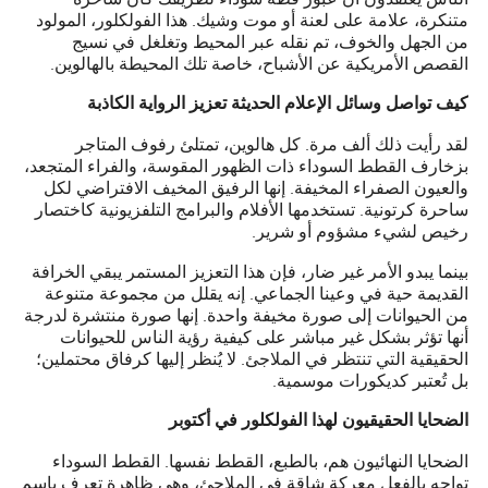
متنكرة، علامة على لعنة أو موت وشيك. هذا الفولكلور، المولود
من الجهل والخوف، تم نقله عبر المحيط وتغلغل في نسيج
القصص الأمريكية عن الأشباح، خاصة تلك المحيطة بالهالوين.
كيف تواصل وسائل الإعلام الحديثة تعزيز الرواية الكاذبة
لقد رأيت ذلك ألف مرة. كل هالوين، تمتلئ رفوف المتاجر
بزخارف القطط السوداء ذات الظهور المقوسة، والفراء المتجعد،
والعيون الصفراء المخيفة. إنها الرفيق المخيف الافتراضي لكل
ساحرة كرتونية. تستخدمها الأفلام والبرامج التلفزيونية كاختصار
رخيص لشيء مشؤوم أو شرير.
بينما يبدو الأمر غير ضار، فإن هذا التعزيز المستمر يبقي الخرافة
القديمة حية في وعينا الجماعي. إنه يقلل من مجموعة متنوعة
من الحيوانات إلى صورة مخيفة واحدة. إنها صورة منتشرة لدرجة
أنها تؤثر بشكل غير مباشر على كيفية رؤية الناس للحيوانات
الحقيقية التي تنتظر في الملاجئ. لا يُنظر إليها كرفاق محتملين؛
بل تُعتبر كديكورات موسمية.
الضحايا الحقيقيون لهذا الفولكلور في أكتوبر
الضحايا النهائيون هم، بالطبع، القطط نفسها. القطط السوداء
تواجه بالفعل معركة شاقة في الملاجئ، وهي ظاهرة تعرف باسم