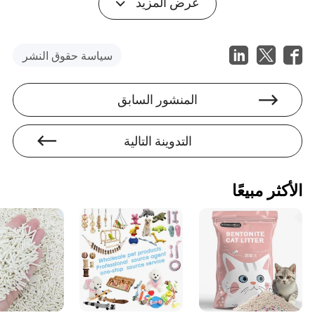
عرض المزيد
من التدقيق. عملية الفحص الجيدة تحمي جميع الحيوانات، كل يوم
من السنة. معاقبة المتبنين المسؤولين والقطط المستحقة بحظر
شامل هو بديل كسول وغير فعال للقيام بالعمل الحقيقي في
العثور على منازل رائعة.
سياسة حقوق النشر
المنشور السابق
التدوينة التالية
الأكثر مبيعًا
اكتشف السحر الفريد لتبني قطة سوداء.
التركيز على الأساطير السلبية يضر هذه القطط بشكل كبير. يجب
أن تكون المحادثة حول لماذا
لا ينبغي
الخوف منهم؛ يجب أن يكون
الأمر حول لماذا
يجب
السعي بنشاط للحصول على واحدة. اختيار