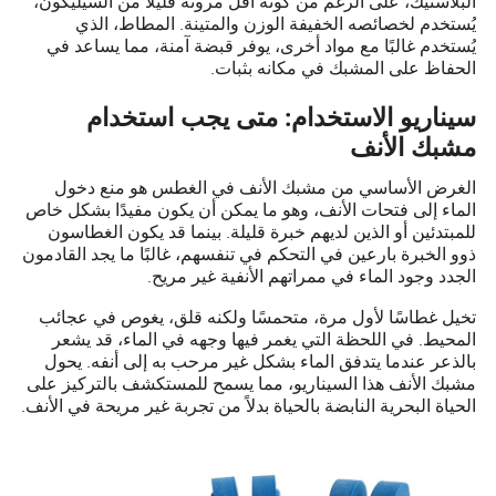
البلاستيك، على الرغم من كونه أقل مرونة قليلاً من السيليكون،
يُستخدم لخصائصه الخفيفة الوزن والمتينة. المطاط، الذي
يُستخدم غالبًا مع مواد أخرى، يوفر قبضة آمنة، مما يساعد في
الحفاظ على المشبك في مكانه بثبات.
سيناريو الاستخدام: متى يجب استخدام
مشبك الأنف
الغرض الأساسي من مشبك الأنف في الغطس هو منع دخول
الماء إلى فتحات الأنف، وهو ما يمكن أن يكون مفيدًا بشكل خاص
للمبتدئين أو الذين لديهم خبرة قليلة. بينما قد يكون الغطاسون
ذوو الخبرة بارعين في التحكم في تنفسهم، غالبًا ما يجد القادمون
الجدد وجود الماء في ممراتهم الأنفية غير مريح.
تخيل غطاسًا لأول مرة، متحمسًا ولكنه قلق، يغوص في عجائب
المحيط. في اللحظة التي يغمر فيها وجهه في الماء، قد يشعر
بالذعر عندما يتدفق الماء بشكل غير مرحب به إلى أنفه. يحول
مشبك الأنف هذا السيناريو، مما يسمح للمستكشف بالتركيز على
الحياة البحرية النابضة بالحياة بدلاً من تجربة غير مريحة في الأنف.