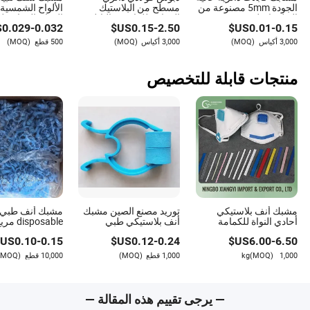
الجودة 5mm مصنوعة من
مسطح من البلاستيك
الألواح الشمسية
البولي إيثيلين
المقاوم للماء من النايلون
الفولاذ المقاوم ل
$
0.029
-
0.032
US$
0.15
-
2.50
US$
0.01
-
0.15
مع مشبك لحامل كابل
مشابك كابل الش
كهربائي سلك مربع مع
3,000 أكياس
(MOQ)
3,000 أكياس
(MOQ)
500 قطع
(MOQ)
4mm
منتجات قابلة للتخصيص
مشبك أنف بلاستيكي
توريد مصنع الصين مشبك
مشبك أنف طبي
أحادي النواة للكمامة
أنف بلاستيكي طبي
sposable
الجراحية غير المنسوجة
disposable
الجملة
US$
0.10
-
0.15
US$
0.12
-
0.24
US$
6.00
-
6.50
1,000 kg
(MOQ)
1,000 قطع
(MOQ)
10,000 قطع
(MOQ)
— يرجى تقييم هذه المقالة —