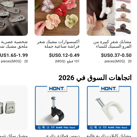
مشابك شعر كبيرة من
أكسسوارات مشبك شعر
الفرو السميك للنساء
فراشة صناعية جملة
ملحق مشبك شعر
لفصل الخريف والشتاء
لشعر النساء مزينة
للحفلات
US$
1.65
-
1.99
US$
0.12
-
0.49
US$
0.37
-
0.50
بالزهور
20 pieces
(MOQ)
101 قطع
(MOQ)
20 pieces
(MOQ)
اتجاهات السوق في 2026
مشابك كابلات دائرية عالية
دبوس فولاذي دائري
مشبك سلك تثبيت