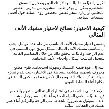
تكون راضيًا تمامًا. بالنسبة لأولئك الذين يفضلون التسوق
الشخصي، يمكن أن يوفر طلب المشورة من مدربي الغطس
المحليين أو زيارة متجر غطس مخصص رؤى عملية حول أفضل
المنتجات المتاحة.
كيفية الاختيار: نصائح لاختيار مشبك الأنف
المثالي
يتضمن اختيار مشبك الأنف المناسب مراعاة عدة عوامل. يجب
أن يتناسب مشبك الأنف المثالي بشكل مريح دون التسبب في
عدم الراحة، وغالبًا ما يتحقق ذلك من خلال التصاميم القابلة
للتعديل لتناسب أشكال وأحجام الأنف المختلفة.
انتبه إلى قوة قبضة المشبك وسهولة استخدامه. يقوم مصنع
معروف بتصميم مشابكه ببساطة في الاعتبار، حيث يقدم نماذج
سهلة التركيب والإزالة، ومع ذلك تكون قوية بما يكفي للبقاء في
مكانها أثناء النشاط القوي.
بالإضافة إلى ذلك، ضع في اعتبارك البيئة التي ستقوم بالغطس
فيها. غالبًا ما تخفي المياه الصافية أعماقها، مما يجعل مشبك
الأنف الموثوق به ضروريًا للحفاظ على الراحة والتركيز أثناء غمر
نفسك في العجائب المائية.