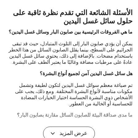
الأسئلة الشائعة التي تقدم نظرة ثاقبة على
حلول سائل غسل اليدين
ما هي الفروقات الرئيسية بين صابون البار وسائل غسل اليدين؟
يمكن أن يؤدي صابون البار إلى التلوث المتبادل، حيث قد تبقى
الجراثيم على السطح، بينما يقلل الصابون السائل من هذا الخطر
باستخدام مضخات. بالإضافة إلى ذلك، يحتوي سائل غسل اليدين
عادةً على مرطبات مضافة وغالبًا ما يعتبر ألطف على البشرة.
هل سائل غسل اليدين آمن لجميع أنواع البشرة؟
تم صياغة معظم سوائل غسل اليدين لتكون لطيفة وتشمل
مكونات مناسبة لأنواع البشرة المختلفة. ومع ذلك، يجب على
الأشخاص ذوي البشرة الحساسة اختيار الخيارات المضادة
للحساسية أو الخالية من العطور.
ما مدى صداقة البيئة للصابون السائل مقارنة بصابون البار؟
بينما كان يُنظر تقليديًا إلى صابون البار على أنه أكثر صداقة للبيئة
عرض المزيد
بسبب قلة التغليف، تقدم العديد من الشركات المصنعة لسوائل