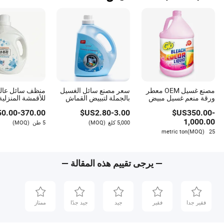
مصنع غسيل OEM معطر
سعر مصنع سائل الغسيل
منظف سائل عالي
ورقة منعم غسيل مبيض
بالجملة لتبييض القماش
للأقمشة المنزلي
سائل منظف
5kg سائل منظف الغسيل
الملابس
50.00
-
370.00
US$
2.80
-
3.00
US$
350.00
-
1,000.00
5,000 كلغ
(MOQ)
5 طن
(MOQ)
(MOQ)
25 metric ton
— يرجى تقييم هذه المقالة —
فقير جدا
فقير
جيد
جيد جدًا
ممتاز