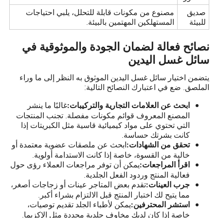
صديق
مصنوع من مكونات قابلة للتحلل، يلبي احتياجات
للبيئة
المستهلكين المهتمين بالبيئة.
نصائح فعالة لضمان الجودة والموثوقية في
سائل غسل اليدين
يتضمن اختيار سائل غسل اليدين الموثوق به النظر إلى ما وراء
الملصق. ضع في اعتبارك النصائح التالية:
غالبًا ما ينشر
ابحث عن العلامات التجارية والتركيبات:
المصنع المعروف قوائم مكونات مفصلة. تجنب المنتجات
التي تحتوي على مواد كيميائية قاسية مثل الكبريتات إذا
كانت بشرتك حساسة.
ابحث عن ملصقات عضوية معتمدة أو
تحقق من الشهادات:
خالية من القسوة، خاصة إذا كانت الاستدامة أولوية.
يمكن أن توفر مراجعات العملاء رؤى حول
اقرأ المراجعات:
فعالية المنتج وردود الفعل الجلدية.
تقدم بعض المتاجر عينات أو زجاجات أصغر،
جرب العينات:
مما يتيح لك اختبار المنتج قبل الالتزام بشراء أكبر.
يمكن لأطباء الجلد تقديم توصيات،
استشر المحترفين:
خاصة إذا كان لديك مخاوف جلدية محددة مثل الإكزيما.