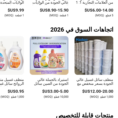
من العلامات التجارية 1: 1
عالي الجودة من الولايات
عطر مصمم للرجال
المتحدة، يدوم طويلاً، عطر
نماذج عطر إيديب
US$
9.99
US$
8.90
-
15.90
US$
6.00
-
14.00
100ml عطور أصلية
مصمم مع إيصال 1: 1
عطر كولون عطو
نسخة مقلدة من عطر
معطرات جو
5 قطع
(MOQ)
1 قطعة
(MOQ)
1 قطعة
(MOQ)
علامة تجارية فاخرة
اتجاهات السوق في 2026
منظف سائل غسيل عالي
استيراد بالجملة عالي
منظف غسيل متع
الجودة بسعر منخفض مع
الجودة من الصين سائل
الروائح سائل غ
تعبئة كبيرة
غسيل عضوي بكميات
منزلي سائل إزالة
US$
0.95
US$
3.00
-
5.00
US$
12.00
-
20.00
كبيرة زجاجة تنظيف
العميقة إنزيمات ن
منتجات التنظيف صابون
تنظيف لطيف سا
1,000 قطع
(MOQ)
10,000 قطع
(MOQ)
1,000 قطع
(MOQ)
مسحوق الغسيل للبقع
صديق للبيئة
والروائح
منتجات قابلة للتخصيص