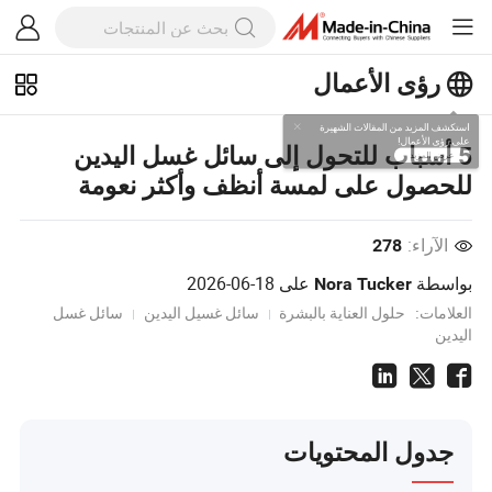
رؤى الأعمال
استكشف المزيد من المقالات الشهيرة
5 أسباب للتحول إلى سائل غسل اليدين
على رؤى الأعمال!
للحصول على لمسة أنظف وأكثر نعومة
عرض المزيد
الآراء:
278
بواسطة
على
2026-06-18
Nora Tucker
العلامات:
حلول العناية بالبشرة
سائل غسيل اليدين
سائل غسل
اليدين
جدول المحتويات