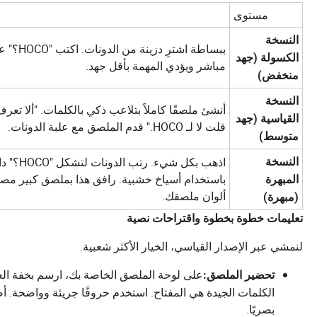
مستوى
النسخة
ببساطة 
الكسولة (جهد
مباشر ويؤدي المهمة بأقل جهد.
منخفض)
النسخة
القياسية (جهد
قلت لا لـ HOCO." قدم الملصق مع علبة الدونات.
متوسط)
اذهب بك
النسخة
باستخدام أسياخ خشبية. رافق هذا بملصق كبير مصمم
المبهرة
ألوان ملصقك.
(مبهرة)
تعليمات خطوة بخطوة واقتراحات نصية
لنمشي عبر الإصدار القياسي، الخيار الأكثر شعبية.
على لوحة الملصق الخاصة بك، ارسم بخفة العبا
تحضير الملصق:
الكلمات الجيدة هي المفتاح. استخدم حروفًا جريئة وواضحة. أ
بصريًا.