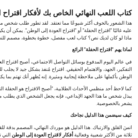
كتاب اللعب النهائي الخاص بك لأفكار اقتراح 
هذا الشعور بالخوف أكثر شيوعًا مما تعتقد. لقد تطور طلب شخص م
عليه غالبًا "اقتراح الحفلة" أو "اقتراح العودة إلى الوطن". يمكن أن 
ماذا لو كان لديك نص؟ كتاب لعب مفصل، خطوة بخطوة، مصمم للنجاح
لماذا يهم "اقتراح الحفلة" الرائع
في عالم اليوم المدفوع بوسائل التواصل الاجتماعي، أصبح اقتراح العو
التفكير، الجهد، والاهتمام الحقيقي. اقتراح مُنفذ بشكل جيد لا يجلب 
الوطن بأكملها على ملاحظة إيجابية ومثيرة. إنه يُظهر أنك تهتم بما
كما لاحظ أحد منظمي الأحداث الطلابية، "أصبح الاقتراح هو الحفلة الت
يبذل شخص ما هذا الجهد الإبداعي، فإنه يجعل الشخص الذي يطلب من
يشعر بالخصوصية.
كيف سيضمن هذا الدليل نجاحك
انسَ القلق والارتباك. هذا الدليل هو موردك النهائي، المصمم بدق
ثلاثة من الأكثر شعبية وفعالية
أفكار لاقتراح العودة إلى الوطن