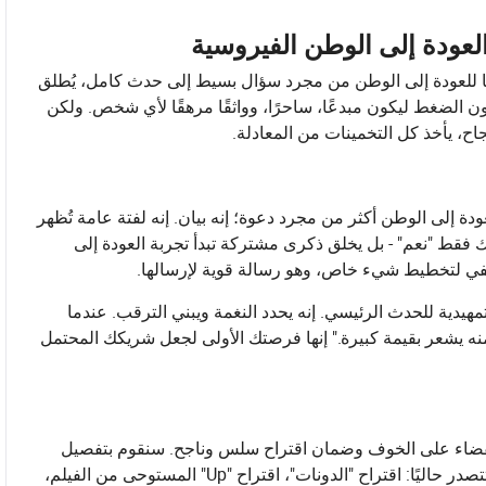
العودة إلى الوطن الفيروسية
ا للعودة إلى الوطن من مجرد سؤال بسيط إلى حدث كامل، يُطلق
يكون الضغط ليكون مبدعًا، ساحرًا، وواثقًا مرهقًا لأي شخص. ولكن
، يأخذ كل التخمينات من المعادلة.
دة إلى الوطن أكثر من مجرد دعوة؛ إنه بيان. إنه لفتة عامة تُظهر
لك فقط "نعم" - بل يخلق ذكرى مشتركة تبدأ تجربة العودة إلى
 يكفي لتخطيط شيء خاص، وهو رسالة قوية لإرسالها.
مهيدية للحدث الرئيسي. إنه يحدد النغمة ويبني الترقب. عندما
ه يشعر بقيمة كبيرة." إنها فرصتك الأولى لجعل شريكك المحتمل
ة للقضاء على الخوف وضمان اقتراح سلس وناجح. سنقوم بتفصيل
التي تتصدر حاليًا: اقتراح "الدونات"، اقتراح "Up" المستوحى من الفيلم،