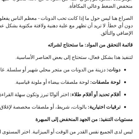
منخفض الضغط وعالي المكافأة.
الصراع هنا ليس حول ما إذا كانت تحب الدونات - معظم الناس يفعلو
دون أي خطأ. لا تريد أن تظهر مع علبة دهنية ولافتة مكتوبة بشكل 
الإضافي والتألق.
قائمة التحقق من المواد: ما ستحتاج لشرائه
لتنفيذ هذا بشكل فعال، ستحتاج إلى بعض العناصر الأساسية.
دزينة من الدونات من متجر محلي شهير أو سلسلة. غالبًا ما تكون Krispy Kreme أو nkin
دونات:
لوحة ملصقات بيضاء أو ملونة قياسية.
لوحة ملصقات:
اختر ألوانًا تبرز وتكون سهلة القراءة
أقلام تحديد أو أقلام طلاء:
بالونات، شريط، أو ملصقات مخصصة لإغلاق ا
ترقيات اختيارية:
مستويات التنفيذ: من الجهد المنخفض إلى المبهرة
ليس لدى الجميع نفس القدر من الوقت أو الميزانية. اختر المستو