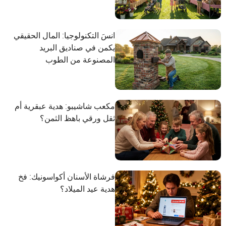
انسَ التكنولوجيا: المال الحقيقي
يكمن في صناديق البريد
المصنوعة من الطوب
مكعب شاشيبو: هدية عبقرية أم
ثقل ورقي باهظ الثمن؟
فرشاة الأسنان أكواسونيك: فخ
هدية عيد الميلاد؟