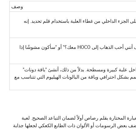
وصف
اشترِ دزينة من الدونات. اكتب "HOCO؟" على الجزء الداخلي من غطاء العلبة باستخدام قلم تحديد. إنه
أنشئ ملصقًا كاملاً بتلاعب ذكي بالكلمات. "ألا تعرف أنني أحب الذهاب إلى HOCO معك؟" أو "سأكون مشوشًا إذا
ل شيء. رتب الدونات لتشكل "HOCO؟" داخل علبة كبيرة ومسطحة. بدلاً من ذلك، أنشئ "باقة دونات"
 بشكل احترافي وباقة من البالونات الهيليوم التي تتناسب مع
رة المختارة بقلم رصاص أولاً لضمان التباعد الصحيح. لعبة
ضف بعض الرسومات أو الألوان ذات الطابع الكعكي لجعلها جذابة