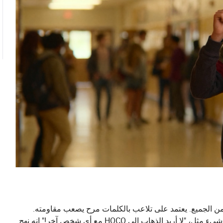
 من الجميع. يعتمد على تلاعب بالكلمات مرح يصعب مقاومته.
جوهر هذه الفكرة هو إقران علبة من الدونات مع لافتة مكتوب عليها شيء مثل، "لا أريد الذهاب إلى HOCO مع أي شخص آخر!" إنه نهج