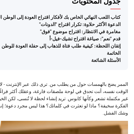
جدول المحتويات
كتاب اللعب النهائي الخاص بك لأفكار اقتراح العودة إلى الوطن ا
الدعوة الأكثر حلاوة: تكرار اقتراح "الدونات"
مغامرة في الانتظار: اقتراح موضوع "فوق"
قدم "نعم": صياغة اقتراح تشيك-فيل-أ
إتقان اللحظة: كيفية طلب فتاة للذهاب إلى حفلة العودة للوطن
الخاتمة
الأسئلة الشائعة
الممر يضج بالهمسات حول من يطلب من. ترى ذلك عبر الإنترنت - لا
الوقت نفسه، أنت تحدق في لوحة ملصقات فارغة، وعقلك أكثر فراغًا.
غير مكتملة تشعر وكأنها كابوس. تريد إنشاء لحظة لا تُنسى، لكن الخ
الفكرة سخيفة؟ ماذا لو تعثرت في كلماتك؟ هذا ليس مجرد دعوة؛ إنه 
وشك الفشل.