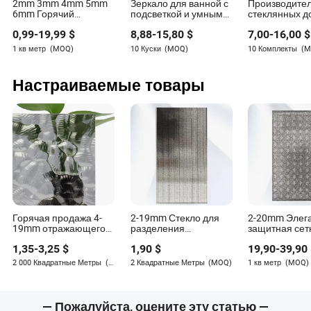
2mm 3mm 4mm 5mm
Зеркало для ванной с
Производите
6mm Горячий
подсветкой и умным
стеклянных 
Прозрачный Цветной
стеклом в виде
декоративны
0,99
-
19,99
$
8,88
-
15,80
$
7,00
-
16,00
$
Алюминий
мебели
предметов, м
Серебряный
санитарной т
1 кв метр
(MOQ)
10 Куски
(MOQ)
10 Комплекты
(M
Антикварный
декоративно
Ruby Richardson
Декоративный
прямоугольн
Ванная/
зеркало с Blu
Настраиваемые товары
Автор
Декоративная
колонкой, ум
Безопасная
настенное зе
Неподрамная/
для ванной с 
Руби Ричардсон — опытный автор с глубокими
Двойное Покрытие
подсветкой
Стеклянный Лист
знаниями в области архитектуры и декоративных
Зеркало
материалов. Ее обширный опыт сделал ее
востребованным экспертом в области
трансграничных методов закупок, специфичных
для сектора строительных и декоративных
материалов.
Горячая продажа 4-
2-19mm Стекло для
2-20mm Элег
19mm отражающего
разделения
защитная сет
стекла/светодиодного
пространства,
стекла с
1,35
-
3,25
$
1,90
$
19,90
-
39,90
зеркала солнечного
обычное стекло,
индивидуаль
закаленного
ламинированное
искусством д
2 000 Квадратные Метры
(MOQ)
2 Квадратные Метры
(MOQ)
1 кв метр
(MOQ)
художественного
стекло,
ванных комна
стекла безопасного
художественное
оконной мебе
стекла для
стекло, стекло для
бытовой техн
строительства теплиц
мебели, флоат-
ванной
— Пожалуйста, оцените эту статью —