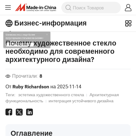
Бизнес-информация
Ознакомьтесь с еще более
Почему художественное стекло
популярными статьями на Бизнес-
необходимо для современного
информация!
архитектурного дизайна?
Просмотреть Больше
Прочитали:
8
От
на
2025-11-14
Ruby Richardson
Теги:
эстетика художественного стекла
Архитектурная
функциональность
интеграция устойчивого дизайна
Оглавление