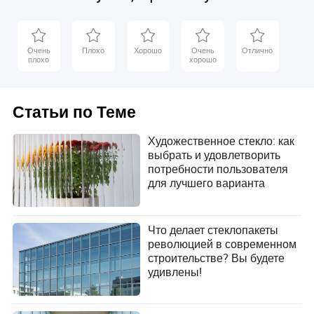
и декорирования
стекло, закаленное
домов по разумным
стекло, строительное
ценам
стекло, оконное
стекло, фигурное
стекло, стекло на
Очень
Плохо
Хорошо
Очень
Отлично
заказ
плохо
хорошо
Статьи по Теме
Художественное стекло: как
выбрать и удовлетворить
потребности пользователя
для лучшего варианта
Что делает стеклопакеты
революцией в современном
строительстве? Вы будете
удивлены!