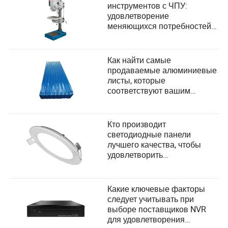
инструментов с ЧПУ:
удовлетворение
меняющихся потребностей
пользователей и внедрение
технологических достижений
Как найти самые
продаваемые алюминиевые
листы, которые
соответствуют вашим
потребностям?
Кто производит
светодиодные панели
лучшего качества, чтобы
удовлетворить
разнообразные потребности
пользователей и критерии
выбора поставщиков?
Какие ключевые факторы
следует учитывать при
выборе поставщиков NVR
для удовлетворения