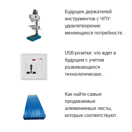
Будущее держателей
инструментов с ЧПУ:
удовлетворение
меняющихся потребностей
пользователей и
внедрение
USB-розетки: что ждет в
технологических
будущем с учетом
достижений
развивающихся
технологических
потребностей и удобства
пользователей
Как найти самые
продаваемые
алюминиевые листы,
которые соответствуют
вашим потребностям?