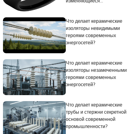
изменяющиеся
потребности
пользователей
Что делает керамические
изоляторы невидимыми
героями современных
энергосетей?
Что делает керамические
изоляторы незамеченными
героями современных
энергосетей?
Что делает керамические
трубы и стержни секретной
основой современной
промышленности?