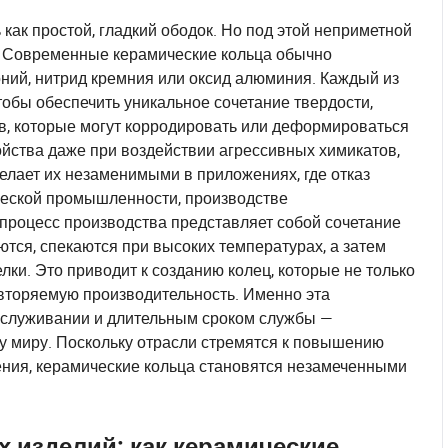
как простой, гладкий ободок. Но под этой неприметной
. Современные керамические кольца обычно
оний, нитрид кремния или оксид алюминия. Каждый из
тобы обеспечить уникальное сочетание твердости,
ов, которые могут корродировать или деформироваться
йства даже при воздействии агрессивных химикатов,
елает их незаменимыми в приложениях, где отказ
ческой промышленности, производстве
процесс производства представляет собой сочетание
ются, спекаются при высоких температурах, а затем
ки. Это приводит к созданию колец, которые не только
овторяемую производительность. Именно эта
обслуживании и длительным сроком службы —
у миру. Поскольку отрасли стремятся к повышению
ния, керамические кольца становятся незамеченными
изделий: как керамические