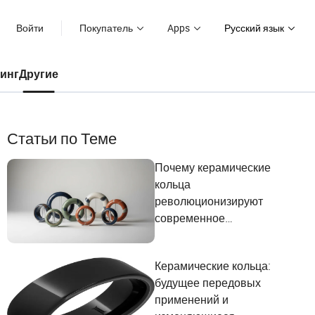
Войти
Покупатель
Apps
Русский язык
инг
Другие
Статьи по Теме
Почему керамические
кольца
революционизируют
современное
производство? Ответы вас
удивят!
Керамические кольца:
будущее передовых
применений и