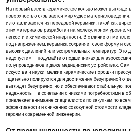
На первый взгляд керамическое кольцо может выглядеть 
поверхностью скрывается мир чудес материаловедения
изготавливаются из передовой керамики, такой как цирк
этих материалов разработан на молекулярном уровне, ч
легкости и химической инертности. В отличие от металл
под напряжением, керамика сохраняет свою форму и сво
высоких давлений или экстремальных температур. Это д
недопустим — подумайте о подшипниках для аэрокосми
полупроводников и даже медицинских устройствах. Сам 
искусства и науки: мелкие керамические порошки прессу
тщательно полируются для достижения безупречной отдел
выглядят безупречно, но и обеспечивают стабильную, п
надежность — в сочетании с низкими потребностями в 
привлекает внимание специалистов по закупкам по всем
эффективности и снижению совокупной стоимости владе
героями современной инженерии.
От промышленности до ювелирных 