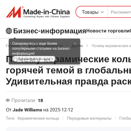
Товары
Бизнес-информация
Новости торговли
Ознакомьтесь с еще более
Главная
Бизнес-информация
Другие
Почему керамические кольца в
популярными статьями на Бизнес-
Почему керамические кол
информация!
Просмотреть Больше
горячей темой в глобальн
Удивительная правда рас
Прочитали:
18
От
на
2025-12-12
Jade Williams
Теги:
Керамические кольца
Передовые материалы
Глоба