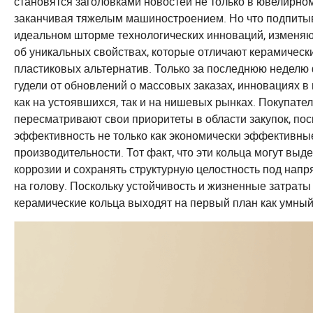
становятся заголовками новостей не только в ювелирном 
заканчивая тяжелым машиностроением. Но что подпитыва
идеальном шторме технологических инноваций, изменяю
об уникальных свойствах, которые отличают керамическ
пластиковых альтернатив. Только за последнюю неделю
гудели от обновлений о массовых заказах, инновациях 
как на устоявшихся, так и на нишевых рынках. Покупат
пересматривают свои приоритеты в области закупок, по
эффективность не только как экономически эффективны
производительности. Тот факт, что эти кольца могут вы
коррозии и сохранять структурную целостность под нап
на голову. Поскольку устойчивость и жизненные затраты
керамические кольца выходят на первый план как умный