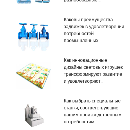
потребности
пользователей в
Каковы преимущества
производстве?
задвижек в удовлетворении
потребностей
промышленных
пользователей?
Как инновационные
дизайны световых игрушек
трансформируют развитие
и удовлетворяют
потребности в
безопасности детей
Как выбрать специальные
станки, соответствующие
вашим производственным
потребностям