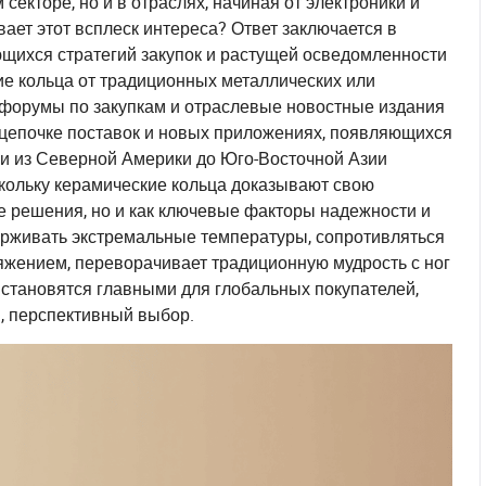
секторе, но и в отраслях, начиная от электроники и
ет этот всплеск интереса? Ответ заключается в
щихся стратегий закупок и растущей осведомленности
ие кольца от традиционных металлических или
 форумы по закупкам и отраслевые новостные издания
в цепочке поставок и новых приложениях, появляющихся
ели из Северной Америки до Юго-Восточной Азии
скольку керамические кольца доказывают свою
е решения, но и как ключевые факторы надежности и
держивать экстремальные температуры, сопротивляться
ряжением, переворачивает традиционную мудрость с ног
 становятся главными для глобальных покупателей,
, перспективный выбор.