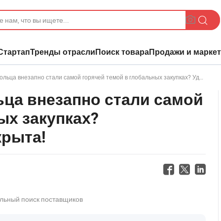
Стартап
Тренды отрасли
Поиск товара
Продажи и маркет
незапно стали самой горячей темой в глобальных закупках? Удивительная правда раскрыта!
ьца внезапно стали самой
ых закупках?
крыта!
льный поиск поставщиков