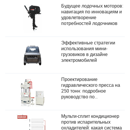
Будущее лодочных моторов:
навигация по инновациям и
удовлетворение
потребностей лодочников
Эффективные стратегии
использования мини-
грузовиков в дизайне
электромобилей
Проектирование
гидравлического пресса на
250 тонн: подробное
руководство по
удовлетворению
потребностей пользователей
и повышению
Мульти-сплит кондиционер
производительности
против испарительных
охладителей: какая система