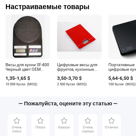
рекомендуется обратиться к руководству по продукту
для точного
Настраиваемые товары
для инструкций по калибровке.
взвешивания 
фармацевтич
химической и
пищевой
промышленн
Zayn Hammond
Автор
Весы для кухни Sf-400
Цифровые весы для
Портативные
Черный цвет OEM
фруктов, кухонные
цифровые ку
Зейн Хаммонд — опытный автор статей с
10kgs Доступны
весы из закаленного
весы мини ве
глубокими знаниями в области
1,35
-
1,65
$
3,50
-
3,70
$
5,64
-
6,50
$
разные цвета
стекла
кофе с тайме
приборостроительной промышленности. Он
3kg/0.1g
10 000 Куски
(MOQ)
2 500 Куски
(MOQ)
100 Куски
(MOQ)
специализируется на стандартах качества
приборостроительной продукции, оценивая,
соответствуют ли они отраслевым стандартам,
— Пожалуйста, оцените эту статью —
таким как ISO, ASTM, или имеют маркировку CE для
европейского соответствия.
Очень
Плохо
Хорошо
Очень
Отлично
плохо
хорошо