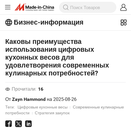
Бизнес-информация
Ознакомьтесь с еще более
популярными статьями на Бизнес-
Каковы преимущества
информация!
Просмотреть Больше
использования цифровых
кухонных весов для
удовлетворения современных
кулинарных потребностей?
Прочитали:
16
От
на
2025-08-26
Zayn Hammond
Теги:
Цифровые кухонные весы
Современные кулинарные
потребности
Стратегия закупок