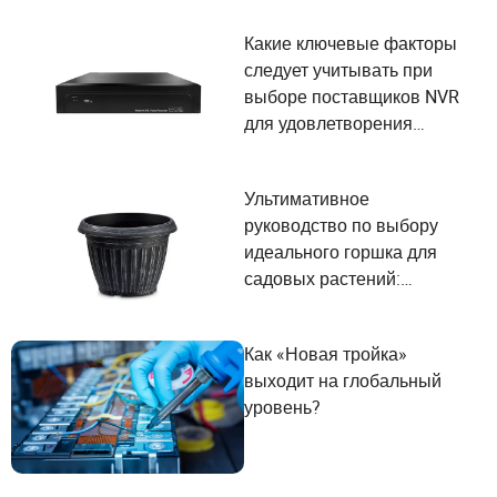
потребности
Какие ключевые факторы
пользователей и критерии
следует учитывать при
выбора поставщиков?
выборе поставщиков NVR
для удовлетворения
потребностей
пользователей?
Ультимативное
руководство по выбору
идеального горшка для
садовых растений:
удовлетворение ваших
растущих потребностей
Как «Новая тройка»
выходит на глобальный
уровень?