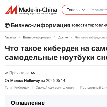
Товары
Бизнес-информация
Новости торговли
Ознакомьтесь с еще более
Главная
Бизнес-информация
Другие
Что такое кибердек на
популярными статьями на Бизнес-
Что такое кибердек на са
информация!
Просмотреть Больше
самодельные ноутбуки сн
Прочитали:
65
От
на
2026-05-14
Marcus Holloway
Теги:
Кибердек
Сделай сам вычисления
Портативный Lin
Оглавление