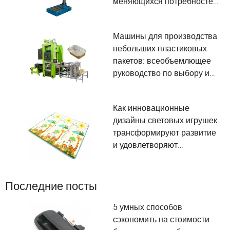
меняющихся потребностей
пользователей и
внедрение
Машины для производства
технологических
небольших пластиковых
достижений
пакетов: всеобъемлющее
руководство по выбору и
удовлетворению
потребностей
Как инновационные
пользователей
дизайны световых игрушек
трансформируют развитие
и удовлетворяют
потребности в
безопасности детей
Последние посты
5 умных способов
сэкономить на стоимости