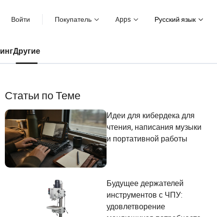
Войти
Покупатель
Apps
Русский язык
инг
Другие
Статьи по Теме
Идеи для кибердека для
чтения, написания музыки
и портативной работы
Будущее держателей
инструментов с ЧПУ:
удовлетворение