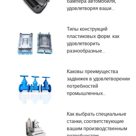
бампера автомобиля,
удовлетворяя ваши
потребности
Типы конструкций
пластиковых форм: как
удовлетворить
разнообразные
потребности
пользователей в
Каковы преимущества
производстве?
задвижек в удовлетворении
потребностей
промышленных
пользователей?
Как выбрать специальные
станки, соответствующие
вашим производственным
потребностям