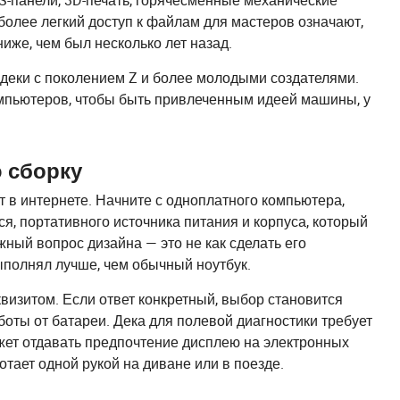
S-панели, 3D-печать, горячесменные механические
 более легкий доступ к файлам для мастеров означают,
иже, чем был несколько лет назад.
деки с поколением Z и более молодыми создателями.
омпьютеров, чтобы быть привлеченным идеей машины, у
ю сборку
 в интернете. Начните с одноплатного компьютера,
я, портативного источника питания и корпуса, который
ый вопрос дизайна — это не как сделать его
ыполнял лучше, чем обычный ноутбук.
визитом. Если ответ конкретный, выбор становится
оты от батареи. Дека для полевой диагностики требует
ожет отдавать предпочтение дисплею на электронных
отает одной рукой на диване или в поезде.