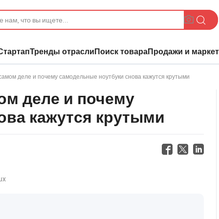
Стартап
Тренды отрасли
Поиск товара
Продажи и маркет
 самом деле и почему самодельные ноутбуки снова кажутся крутыми
мом деле и почему
ова кажутся крутыми
ux