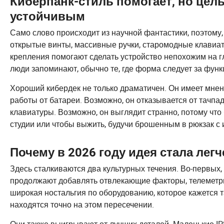
Киберпанк-стиль помогает, но цель 
устойчивым
Само слово происходит из научной фантастики, поэтому, 
открытые винты, массивные ручки, старомодные клавиа
крепления помогают сделать устройство непохожим на г
люди запоминают, обычно те, где форма следует за фун
Хороший кибердек не только драматичен. Он имеет мнен
работы от батареи. Возможно, он отказывается от тачпа
клавиатуры. Возможно, он выглядит странно, потому что
студии или чтобы выжить, будучи брошенным в рюкзак с
Почему в 2026 году идея стала лег
Здесь сталкиваются два культурных течения. Во-первых,
продолжают добавлять отвлекающие факторы, телеметрию
широкая ностальгия по оборудованию, которое кажется
находятся точно на этом пересечении.