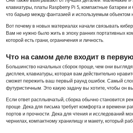
Они также выигрывают от лучших деталей. Маленькие IP
клавиатуры, платы Raspberry Pi 5, компактные батареи и
что барьер между фантазией и используемым объектом н
Вот почему в новых материалах начали связывать кибер
Вам не нужно было жить в эпоху ранних портативных к
которой есть грани, ограничения и личность.
Что на самом деле входит в перву
Большинство начальных сборок проще, чем они выглядят
дисплея, клавиатуры, которая вам действительно нравитс
сможет пережить ваш первый раунд ошибок. Самый сложн
футуристичным. Это какую задачу вы хотите, чтобы он в
Если ответ расплывчатый, сборка обычно становится рек
проще. Дека для письма требует комфорта и времени раб
портов и прочности. Дека для чтения и исследований м
чернилах, компактному хранилищу и макету, который раб