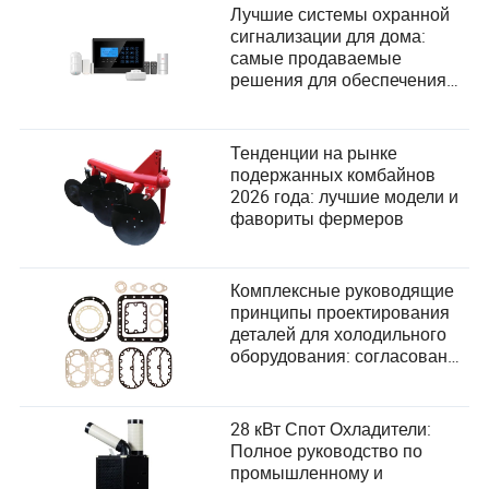
Лучшие системы охранной
сигнализации для дома:
самые продаваемые
решения для обеспечения
вашей безопасности
Тенденции на рынке
подержанных комбайнов
2026 года: лучшие модели и
фавориты фермеров
Комплексные руководящие
принципы проектирования
деталей для холодильного
оборудования: согласование
проектирования продукции с
потребностями
пользователей в индустрии
28 кВт Спот Охладители:
компрессоров
Полное руководство по
промышленному и