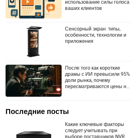
использование силы голоса
мере развития цифрового маркетинга, аутентичность
ваших клиентов
останется основой успешных отношений с клиентами,
обеспечивая устойчивый рост бренда.
Сенсорный экран: типы,
особенности, технологии и
приложения
После того как короткие
драмы с ИИ превысили 95%
доли рынка, почему
пересматриваются цены на
живые драмы?
Последние посты
Какие ключевые факторы
следует учитывать при
выборе поставщиков NVR