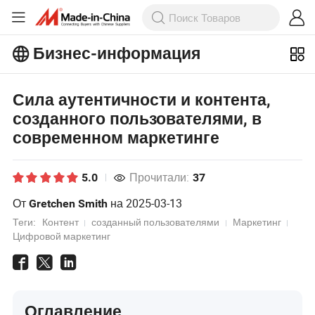
Бизнес-информация
Ознакомьтесь с еще более
популярными статьями на Бизнес-
информация!
Просмотреть Больше
Сила аутентичности и контента,
созданного пользователями, в
современном маркетинге
Прочитали:
5.0
37
От
на
2025-03-13
Gretchen Smith
Теги:
Контент
созданный пользователями
Маркетинг
Цифровой маркетинг
Оглавление