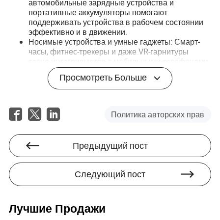
автомобильные зарядные устройства и
портативные аккумуляторы помогают
поддерживать устройства в рабочем состоянии
эффективно и в движении.
Носимые устройства и умные гаджеты: Смарт-
часы, фитнес-трекеры и даже VR-гарнитуры
тесно интегрируются с мобильными телефонами,
предоставляя такие функции, как отслеживание
Просмотреть Больше
здоровья, умные уведомления и дополненная
реальность.
Усилители подключения: сюда входят USB-C
хабы, адаптеры, Bluetooth передатчики и HDMI
Политика авторских прав
донглы, которые расширяют возможности
подключения смартфона.
Предыдущий пост
Это функциональное классифицирование позволяет
пользователям определить конкретные улучшения,
которые им нужны, будь то долговечность,
Следующий пост
производительность или большая совместимость с
другими устройствами.
Лучшие Продажи
Основные причины инвестировать