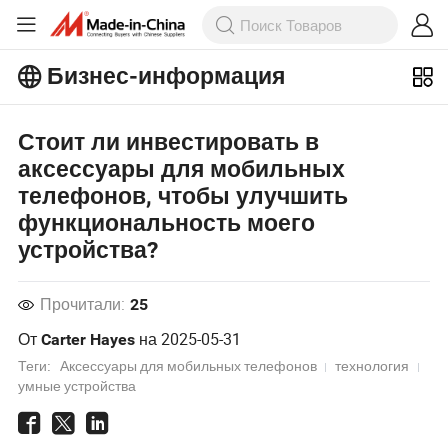
Бизнес-информация
Ознакомьтесь с еще более
Стоит ли инвестировать в
популярными статьями на Бизнес-
информация!
аксессуары для мобильных
Просмотреть Больше
телефонов, чтобы улучшить
функциональность моего
устройства?
Прочитали:
25
От
на
2025-05-31
Carter Hayes
Теги:
Аксессуары для мобильных телефонов
технология
умные устройства