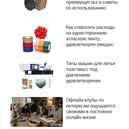
преимущества и советы
по использованию
Как сократить расходы
на одностороннюю
атласную ленту,
удовлетворяя ожидания
клиентов
Типы машин для литья
пластмасс под
давлением:
удовлетворение
разнообразных
производственных
потребностей
Офлайн-клубы по
интересам ощущаются
свежими в постоянно
онлайн жизни