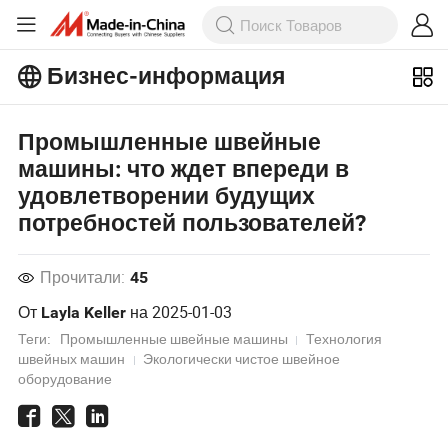
Бизнес-информация
Ознакомьтесь с еще более
популярными статьями на Бизнес-
информация!
Промышленные швейные
Просмотреть Больше
машины: что ждет впереди в
удовлетворении будущих
потребностей пользователей?
Прочитали:
45
От
на
2025-01-03
Layla Keller
Теги:
Промышленные швейные машины
Технология
швейных машин
Экологически чистое швейное
оборудование