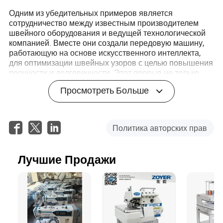
Одним из убедительных примеров является
сотрудничество между известным производителем
швейного оборудования и ведущей технологической
компанией. Вместе они создали передовую машину,
работающую на основе искусственного интеллекта,
для оптимизации швейных узоров с целью повышения
прочности и долговечности. Этот прорыв не только
улучшает операционную эффективность, но и
Просмотреть Больше
открывает захватывающие возможности для
инновационного дизайна продукции и превосходного
качества.
Политика авторских прав
По мере роста этих синергий между дисциплинами
будущее швейного оборудования обещает более
умные, устойчивые и универсальные решения,
Лучшие Продажи
удовлетворяющие меняющиеся потребности как
производителей, так и потребителей, и ведя отрасль в
новую эру инноваций.
Заключение
По мере развития отрасли промышленное швейное