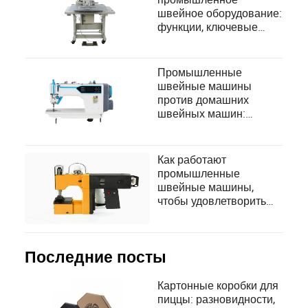
швейное оборудование:
функции, ключевые
особенности и виды
Промышленные
швейные машины
против домашних
швейных машин:
удовлетворение
потребностей как
профессиональных, так
Как работают
и любительских швей
промышленные
швейные машины,
чтобы удовлетворить
потребности
современного
производства одежды и
аксессуаров?
Последние посты
Картонные коробки для
пиццы: разновидности,