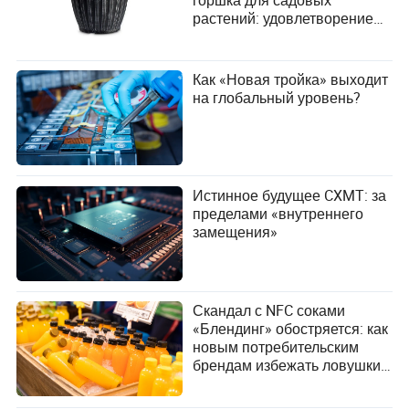
горшка для садовых
растений: удовлетворение
ваших растущих
потребностей
Как «Новая тройка» выходит
на глобальный уровень?
Истинное будущее CXMT: за
пределами «внутреннего
замещения»
Скандал с NFC соками
«Блендинг» обостряется: как
новым потребительским
брендам избежать ловушки
концептуального
маркетинга?