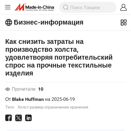
Бизнес-информация
Ознакомьтесь с еще более
популярными статьями на Бизнес-
Как снизить затраты на
информация!
Просмотреть Больше
производство холста,
удовлетворяя потребительский
спрос на прочные текстильные
изделия
Прочитали:
10
От
на
2025-06-19
Blake Huffman
Теги:
Холст размер ограничения хранения