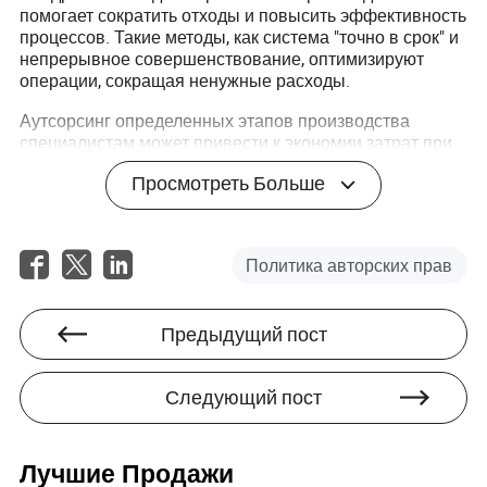
помогает сократить отходы и повысить эффективность
процессов. Такие методы, как система "точно в срок" и
непрерывное совершенствование, оптимизируют
операции, сокращая ненужные расходы.
Аутсорсинг определенных этапов производства
специалистам может привести к экономии затрат при
сохранении стандартов качества. Оценка того, какие
Просмотреть Больше
аспекты производства можно управлять внешне без
потери контроля над качеством конечного продукта,
имеет важное значение.
Политика авторских прав
Инновационные техники в
производстве холста для
Предыдущий пост
оптимизации затрат
Промышленный текстильный сектор принимает
Следующий пост
инновации как путь к оптимизации затрат.
Автоматизация и умные производственные
технологии, такие как системы мониторинга машин на
основе ИИ, повышают точность производственных
Лучшие Продажи
процессов, снижая затраты на труд.