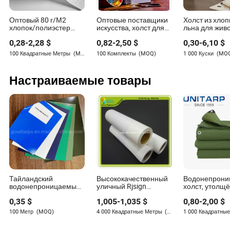
многогранного подхода, включающего стратегическую
классификацию, понимание факторов затрат и
Оптовый 80 г/М2
Оптовые поставщики
Холст из хлоп
инновационные производственные техники.
хлопок/полиэстер
искусства, холст для
льна для жив
Применяя экономию на масштабе, разумно закупая,
Инжектовый полотно
художников,
применяя принципы бережливого производства и
0,28
-
2,28
$
0,82
-
2,50
$
0,30
-
6,10
$
для пантинга
натянутый белый
пустой арт-канвас
интегрируя новые технологии, производители могут
100 Квадратные Метры
(MOQ)
100 Комплекты
(MOQ)
1 000 Куски
(MO
поддерживать конкурентоспособные цены без ущерба
для качества. Этот сбалансированный подход
Настраиваемые товары
обеспечивает устойчивый успех в развивающемся
ландшафте промышленного текстиля.
Часто задаваемые вопросы
Какие основные материалы используются в
производстве холста?
Основные материалы включают хлопок, лен и
синтетические волокна. Выбор материала зависит от
Тайландский
Высококачественный
Водонепрон
желаемой прочности и области применения холста.
водонепроницаемый
уличный Rjsign
холст, утолщ
высокопрочный ПВХ-
водонепроницаемый
ПВХ/ПЭ плас
0,35
$
1,005
-
1,035
$
0,80
-
2,00
$
coated тент Кунилон
100% хлопковый холст
покрытый тен
Как технологии влияют на производственные
канвас ПВХ канвас
100 Метр
(MOQ)
4 000 Квадратные Метры
(MOQ)
1 000 Квадратны
затраты?
для грузовиков
покрытия кровли