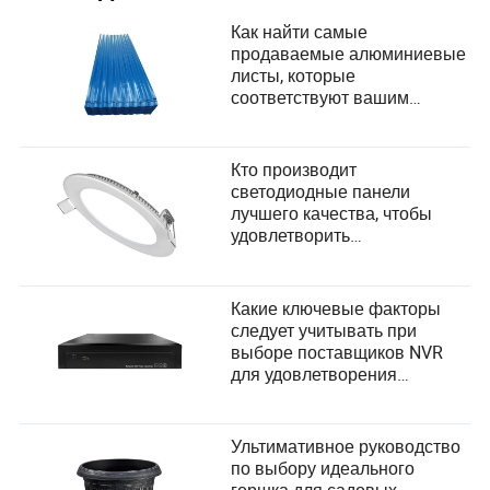
Как найти самые
продаваемые алюминиевые
листы, которые
соответствуют вашим
потребностям?
Кто производит
светодиодные панели
лучшего качества, чтобы
удовлетворить
разнообразные потребности
пользователей и критерии
выбора поставщиков?
Какие ключевые факторы
следует учитывать при
выборе поставщиков NVR
для удовлетворения
потребностей
пользователей?
Ультимативное руководство
по выбору идеального