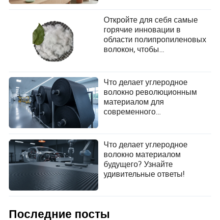
Откройте для себя самые
горячие инновации в
области полипропиленовых
волокон, чтобы
Blake Huffman
удовлетворить меняющиеся
Автор
потребности пользователей
сегодня
Что делает углеродное
Блейк Хаффман — опытный писатель,
волокно революционным
специализирующийся на текстильной
материалом для
промышленности. Обладая острым взглядом на
современного
оценку производственных возможностей
производства?
поставщиков, Блейк предоставляет глубокие
инсайты в производственные процессы и
Что делает углеродное
операционные сильные стороны, которые движут
волокно материалом
текстильный сектор вперед.
будущего? Узнайте
удивительные ответы!
Последние посты