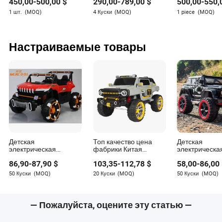
450,00
-
500,00
$
290,00
-
789,00
$
500,00
-
550,
для детей ярких
игрового автомата
электрическо
цветов
для детей и
скутере бамп
1 шт.
(MOQ)
4 Куски
(MOQ)
1 piece
(MOQ)
родителей
машина для 
Настраиваемые товары
Детская
Топ качество цена
Детская
электрическая
фабрики Китая
электрическа
машина с четырьмя
детская
машина Jeep 
86,90
-
87,90
$
103,35
-
112,78
$
58,00
-
86,00
колесами,
электрическая
двойным сид
дистанционное
игрушечная машина
электрическа
50 Куски
(MOQ)
20 Куски
(MOQ)
50 Куски
(MOQ)
управление,
электрические гонки
игрушечная 
внедорожник, может
четырехколесная
для детей с
вместить двоих
игрушка для детей
батарейным
мужчин и женщин,
автомобиль для
питанием Kc-
— Пожалуйста, оцените эту статью —
детская
катания малыш может
электрическая
управлять