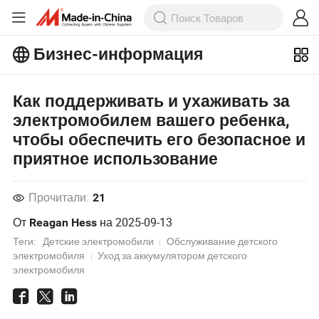
Бизнес-информация
Ознакомьтесь с еще более
популярными статьями на Бизнес-
Как поддерживать и ухаживать за
информация!
электромобилем вашего ребенка,
Просмотреть Больше
чтобы обеспечить его безопасное и
приятное использование
Прочитали:
21
От
на
2025-09-13
Reagan Hess
Теги:
Детские электромобили
Обслуживание детского
электромобиля
Уход за аккумулятором детского
электромобиля