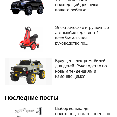
подходящий для нужд
вашего ребенка
Электрические игрушечные
автомобили для детей:
всеобъемлющее
руководство по
проектированию с учетом
безопасности,
увлекательности и
Будущее электромобилей
долговечности
для детей: Руководство по
новым тенденциям и
изменяющимся
потребностям
пользователей в индустрии
игрушек
Последние посты
Выбор кольца для
полотенец: стили, советы по