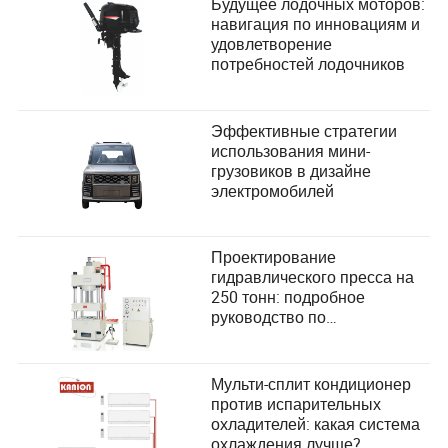
Будущее лодочных моторов:
навигация по инновациям и
удовлетворение
потребностей лодочников
Эффективные стратегии
использования мини-
грузовиков в дизайне
электромобилей
Проектирование
гидравлического пресса на
250 тонн: подробное
руководство по
удовлетворению
потребностей пользователей
и повышению
Мульти-сплит кондиционер
производительности
против испарительных
охладителей: какая система
охлаждения лучше?