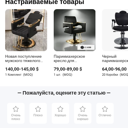
Настраиваемые товары
Новая поступление
Парикмахерское
Черный
мужского тяжелого
кресло для
парикмахерс
reclining кресла для
окрашивания в
стильный ви
140,00
-
145,00
$
79,00
-
89,00
$
64,00
-
96,00
барбера на продажу
салоне с подъемом и
салон красот
дешево, современное
вращением для
для барбера 
1 Комплект
(MOQ)
1 шт.
(MOQ)
20 Коробки
(MOQ
парикмахерское
горячего
педалью
кресло для салона
парикмахерского
салона
— Пожалуйста, оцените эту статью —
Очень
Плохо
Хорошо
Очень
Отлично
плохо
хорошо