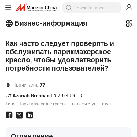
Бизнес-информация
Ознакомьтесь с еще более
популярными статьями на Бизнес-
Как часто следует проверять и
информация!
обслуживать парикмахерское
Просмотреть Больше
кресло, чтобы удовлетворить
потребности пользователей?
Прочитали:
77
От
на
2024-09-18
Azariah Brennan
Теги:
Парикмахерское кресло
волосы стул
стул
Оглавление