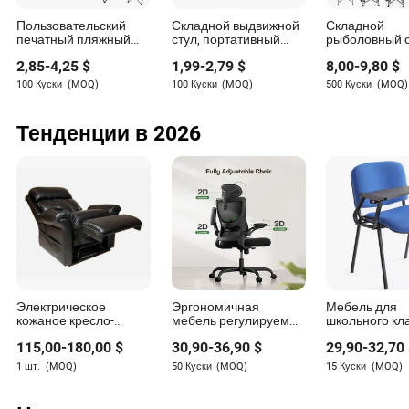
Пользовательский
Складной выдвижной
Складной
печатный пляжный
стул, портативный
рыболовный с
стул портативный
пластиковый
улицы, прочн
2,85
-
4,25
$
1,99
-
2,79
$
8,00
-
9,80
$
складной
телескопический стул,
кемпинговый 
кемпинговый стул
сжимающийся для
100 Куски
(MOQ)
100 Куски
(MOQ)
500 Куски
(MOQ)
Azariah Brennan
кемпинга, рыбалки,
сада, складной стул
Автор
Тенденции в 2026
Азариа Бреннан — плодовитый писатель в
мебельной индустрии, специализирующийся на
оценке интеграции новых технологий в дизайн и
производство мебели. Обладая острым вниманием
к деталям и глубоким пониманием отрасли, Азариа
привносит свежий взгляд в мир мебели.
Электрическое
Эргономичная
Мебель для
кожаное кресло-
мебель регулируемый
школьного кл
реклайнер с
компьютерный
студенческий
115,00
-
180,00
$
30,90
-
36,90
$
29,90
-
32,70
подъемником для
игровой стол офисное
стол для засе
гостиной для пожилых
кресло с высокой
учебный стол
1 шт.
(MOQ)
50 Куски
(MOQ)
15 Куски
(MOQ)
людей
спинкой из сетки
тренажерный 
письменной
подставкой