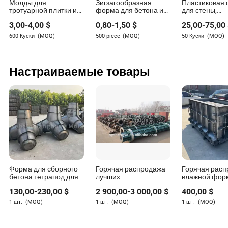
Молды для
Зигзагообразная
Пластиковая
Tucker Nguyen
тротуарной плитки из
форма для бетона из
для стены,
Автор
имитации камня для
резины, пластиковая
пластиковая
3,00
-
4,00
$
0,80
-
1,50
$
25,00
-
75,00
мощения
форма для кирпичей,
для забора, 
цементные плитки,
для бетонных
600 Куски
(MOQ)
500 piece
(MOQ)
50 Куски
(MOQ)
Такер Нгуен — опытный автор с обширным опытом
формы для
плитка в ант
тротуарной плитки
стиле, люк дл
в производственной и машиностроительной
бетона/ямы/
отрасли. Он разработал глубокое понимание
предварител
Настраиваемые товары
возможностей поставщиков в этой сфере, что
изготовленн
для бетонных
стало его областью экспертизы.
Форма для сборного
Горячая распродажа
Горячая рас
бетона тетрапод для
лучших
влажной фор
волнолома /
производителей
предварител
130,00
-
230,00
$
2 900,00
-
3 000,00
$
400,00
$
Бетонный тип
форм для бетонных
изготовленно
тетрапод
столбов в Китае
бетонного ка
1 шт.
(MOQ)
1 шт.
(MOQ)
1 шт.
(MOQ)
стали для
водоотведен