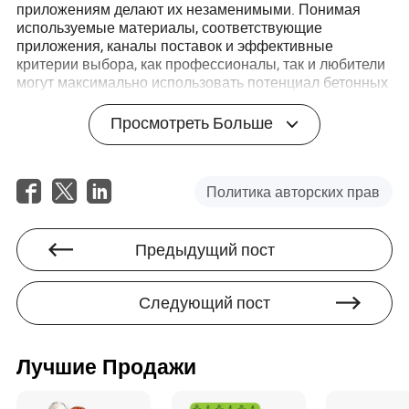
приложениям делают их незаменимыми. Понимая
используемые материалы, соответствующие
приложения, каналы поставок и эффективные
критерии выбора, как профессионалы, так и любители
могут максимально использовать потенциал бетонных
форм для преобразования своих сред.
Просмотреть Больше
Часто задаваемые вопросы
В: Какой тип бетонной формы является самым
Политика авторских прав
прочным?
О: Металлические формы обычно считаются самыми
прочными, что делает их подходящими для
Предыдущий пост
высокообъемных приложений в крупных
строительных проектах.
Следующий пост
В: Можно ли использовать бетонные формы
многократно?
О: Да, особенно резиновые и металлические формы
предназначены для многократного использования, что
Лучшие Продажи
экономически выгодно для проектов, требующих
множества одинаковых элементов.