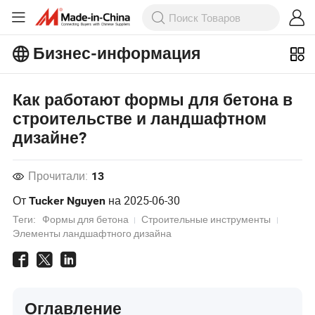
Бизнес-информация
Ознакомьтесь с еще более
популярными статьями на Бизнес-
Как работают формы для бетона в
информация!
строительстве и ландшафтном
Просмотреть Больше
дизайне?
Прочитали:
13
От
на
2025-06-30
Tucker Nguyen
Теги:
Формы для бетона
Строительные инструменты
Элементы ландшафтного дизайна
Оглавление