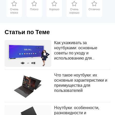
отличное соотношение цены и качества.
Очень
Плохо
Хорошо
Очень
Отлично
плохо
хорошо
Статьи по Теме
Kingsley Moses
Автор
Как ухаживать за
ноутбуками: основные
советы по уходу и
Кингсли Мозес является автором статей в офисной
использованию для
и образовательной индустрии,
оптимальной
специализирующимся на оценке политик возврата
производительности
поставщиков. Обладая вниманием к деталям и
страстью к помощи бизнесам в навигации по
Что такое ноутбуки: их
сложностям возвратов, Кингсли предоставляет
основные характеристики и
ценные инсайты и рекомендации для улучшения
преимущества для
удовлетворенности клиентов и операционной
пользователей
эффективности.
Ноутбуки: особенности,
разновидности и