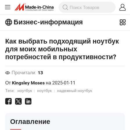
Бизнес-информация
Ознакомьтесь с еще более
популярными статьями на Бизнес-
информация!
Как выбрать подходящий ноутбук
Просмотреть Больше
для моих мобильных
потребностей в продуктивности?
Прочитали:
13
От
на
2025-01-11
Kingsley Moses
Теги:
ноутбук
ноутбук
надежный ноутбук
Оглавление