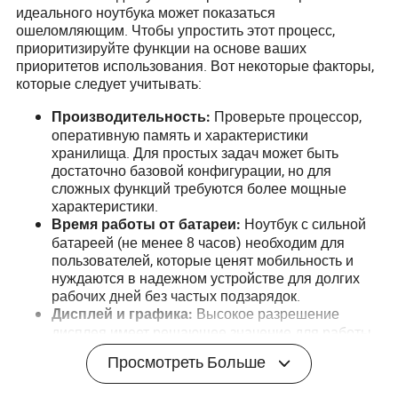
идеального ноутбука может показаться
ошеломляющим. Чтобы упростить этот процесс,
приоритизируйте функции на основе ваших
приоритетов использования. Вот некоторые факторы,
которые следует учитывать:
Проверьте процессор,
Производительность:
оперативную память и характеристики
хранилища. Для простых задач может быть
достаточно базовой конфигурации, но для
сложных функций требуются более мощные
характеристики.
Ноутбук с сильной
Время работы от батареи:
батареей (не менее 8 часов) необходим для
пользователей, которые ценят мобильность и
нуждаются в надежном устройстве для долгих
рабочих дней без частых подзарядок.
Высокое разрешение
Дисплей и графика:
дисплея имеет решающее значение для работы,
связанной с графикой или дизайном. Убедитесь,
Просмотреть Больше
что размер экрана удобен для длительного
использования.