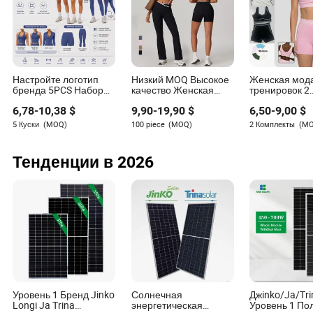
мощность
Соответствие
Генераторные
Низкие
более строгим
установки China VI
выбросы
Настройте логотип
Низкий MOQ Высокое
Женская мод
стандартам
/ Euro V
бренда 5PCS Набор
качество Женская
тренировок 2
удобной бесшовной
спортивная одежда
комплект цве
6,78
-
10,38
$
9,90
-
19,90
$
6,50
-
9,00
$
активной одежды для
для тренировок в
шорт и спорт
женщин, милые топы
спортзале Фитнес 4
бюстгальтера
5 Куски
(MOQ)
100 piece
(MOQ)
2 Комплекты
(M
для йоги +
PCS Йога Активная
активной оде
Удаленный
Интеллектуальные
спортивные шорты с
одежда Спортивный
пилатеса, йог
Умное
мониторинг, ATS,
высокой талией +
костюм Атлетическая
фитнеса, заня
генераторные
Тенденции в 2026
управление
автоматическая
леггинсы +
одежда для бега
спортзале и б
системы
спортивная куртка для
женщин
защита
занятий в спортзале
Более высокая
выходная
Высокомощные
Большая
мощность для
дизельные и
мощность
промышленного
ветрогенераторы
использования
Уровень 1 Бренд Jinko
Солнечная
Джinko/Ja/Tri
Longi Ja Trina
энергетическая
Уровень 1 По