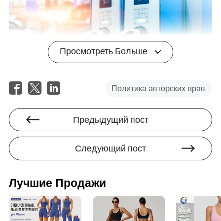
Просмотреть Больше
Политика авторских прав
5. Быстрая матрица развития
Предыдущий пост
Направление
Основное
Типичные
развития
внимание
продукты
Следующий пост
Низкое
Дизельные
Лучшие Продажи
потребление
генераторные
Высокая
топлива и
установки,
эффективность
стабильная
газовые
выходная
генераторы