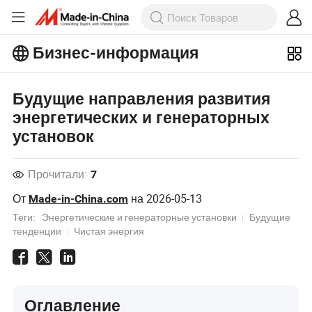
Бизнес-информация
Ознакомьтесь с еще более
популярными статьями на Бизнес-
Будущие направления развития
информация!
Просмотреть Больше
энергетических и генераторных
установок
Прочитали:
7
От
на
2026-05-13
Made-in-China.com
Теги:
Энергетические и генераторные установки
Будущие
тенденции
Чистая энергия
Оглавление