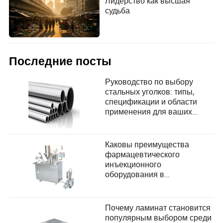
Лидерство как высшая
судьба
Последние посты
Руководство по выбору
стальных уголков: типы,
спецификации и области
применения для ваших
проектов
Каковы преимущества
фармацевтического
инъекционного
оборудования в
удовлетворении
современных потребностей
здравоохранения?
Почему ламинат становится
популярным выбором среди