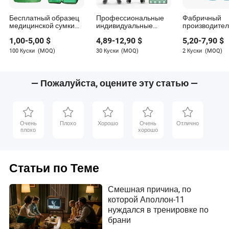
Бесплатный образец
Профессиональные
Фабричный
медицинской сумки
индивидуальные
производител
для футбольного
высококачественные
дышащих
1,00
-
5,00
$
4,89
-
12,90
$
5,20
-
7,90
$
спорта Набор для
производительные
индивидуали
выживания Everlit
сублимационные
сублимацион
100 Куски
(MOQ)
30 Куски
(MOQ)
2 Куски
(MOQ)
мужские дышащие
футбольных д
комплекты
комплектов
футбольной формы с
влагоотводящими
— Пожалуйста, оцените эту статью —
свойствами
Очень
Плохо
Хорошо
Очень
Отлично
плохо
хорошо
Статьи по Теме
Смешная причина, по
которой Аполлон-11
нуждался в тренировке по
брани