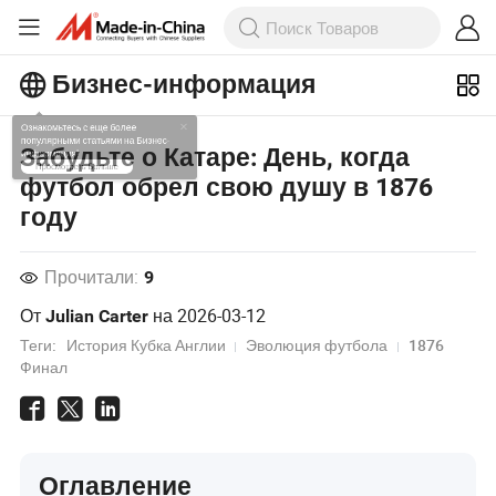
Бизнес-информация
Ознакомьтесь с еще более
Забудьте о Катаре: День, когда
популярными статьями на Бизнес-
футбол обрел свою душу в 1876
информация!
году
Просмотреть Больше
Прочитали:
9
От
на
2026-03-12
Julian Carter
Теги:
История Кубка Англии
Эволюция футбола
1876
Финал
Оглавление