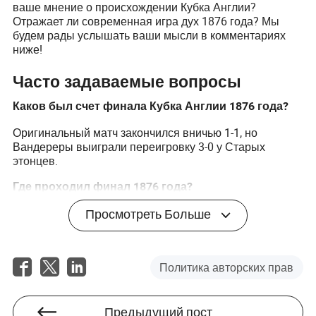
ваше мнение о происхождении Кубка Англии?
Отражает ли современная игра дух 1876 года? Мы
будем рады услышать ваши мысли в комментариях
ниже!
Часто задаваемые вопросы
Каков был счет финала Кубка Англии 1876 года?
Оригинальный матч закончился вничью 1-1, но
Вандереры выиграли переигровку 3-0 у Старых
этонцев.
Где проходил финал 1876 года?
И оригинальный матч, и переигровка проходили на
Просмотреть Больше
Кеннингтон Овале в Лондоне.
Почему финал 1876 года считается значимым?
Политика авторских прав
Он помог стандартизировать правила ассоциации
футбола и утвердил Кубок Англии как первоклассное,
престижное соревнование.
Предыдущий пост