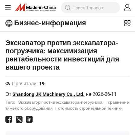
Бизнес-информация
Ознакомьтесь с еще более
Экскаватор против экскаватора-
популярными статьями на Бизнес-
информация!
погрузчика: максимизация
Просмотреть Больше
рентабельности инвестиций для
вашего проекта
Прочитали:
19
От
на
2026-06-11
Shandong JK Machinery Co., Ltd.
Теги:
Экскаватор против экскаватора-погрузчика
сравнение
тяжелого оборудования
стоимость строительной техники