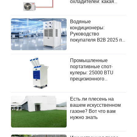
охладителей: какая
система охлаждения
лучше?
Водяные
кондиционеры:
Руководство
покупателя B2B 2025 по
эффективности и
экономии
Промышленные
портативные спот-
кулеры: 25000 BTU
прецизионного
охлаждения для
критически важных
операций
Есть ли плесень на
вашем искусственном
газоне? Вот что вам
нужно знать