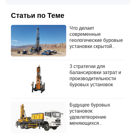
обширными знаниями в области производства и
машиностроения. Она особенно хорошо
разбирается в вопросах охраны окружающей
Статьи по Теме
среды и требований безопасности производства в
индустрии производства и обработки машин.
Что делает
современные
геологические буровые
установки скрытой
движущей силой
глобальной разведки?
3 стратегии для
балансировки затрат и
производительности
буровых установок
Будущее буровых
установок:
удовлетворение
меняющихся
энергетических
потребностей и