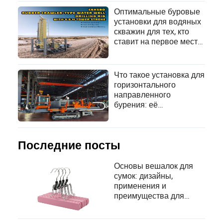
внедрение
Оптимальные буровые
технологических
установки для водяных
достижений
скважин для тех, кто
ставит на первое место
эффективность и
надежность
Что такое установка для
горизонтального
направленного
бурения: её
преимущества и
применение в
подземном
строительстве
Последние посты
Основы вешалок для
сумок: дизайны,
применения и
преимущества для
удовлетворения ваших
организационных