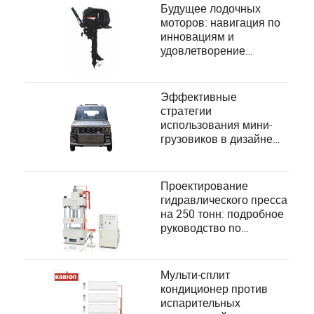
потребностей
Будущее лодочных
моторов: навигация по
инновациям и
удовлетворение
потребностей
лодочников
Эффективные
стратегии
использования мини-
грузовиков в дизайне
электромобилей
Проектирование
гидравлического пресса
на 250 тонн: подробное
руководство по
удовлетворению
потребностей
пользователей и
Мульти-сплит
повышению
кондиционер против
производительности
испарительных