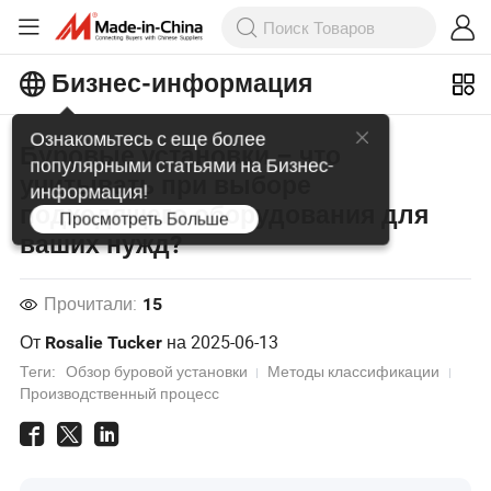
Бизнес-информация
Ознакомьтесь с еще более
Буровые установки – что
популярными статьями на Бизнес-
учитывать при выборе
информация!
подходящего оборудования для
Просмотреть Больше
ваших нужд?
Прочитали:
15
От
на
2025-06-13
Rosalie Tucker
Теги:
Обзор буровой установки
Методы классификации
Производственный процесс